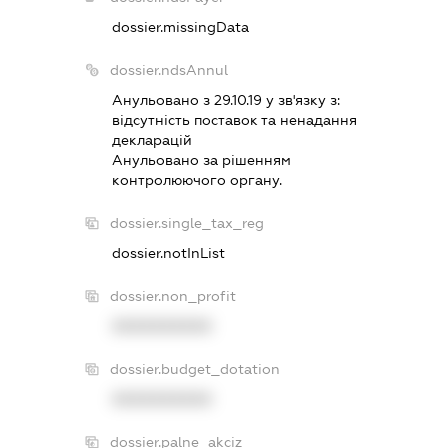
dossier.missingData
dossier.ndsAnnul
Анульовано з 29.10.19 у зв'язку з:
вiдсутнiсть поставок та ненадання
декларацiй
Анульовано за рiшенням
контролюючого органу.
dossier.single_tax_reg
dossier.notInList
dossier.non_profit
XXXXXXXXXX
dossier.budget_dotation
XXXXXXXXXX
dossier.palne_akciz