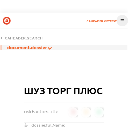
CAHEADER.GETTEST
CAHEADER.SEARCH
document.dossier
ШУЗ ТОРГ ПЛЮС
riskFactors.title
0
0
0
dossier.fullName: