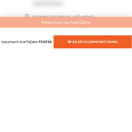
XXXXXXXXXX
dossier.commercial_info.email
freemium.actualData
XXXXXXXXXX
dossier.commercial_info.website
document.dueToDate
17.07.26
SEARCH.ONMONITORING
XXXXXXXXXX
dossier.commercial_info.activity
XXXXXXXXXX
freemium.exampleText_1
freemium.exampleText_2
freemium.anonymousPerSearch2
FREEMIUM.DETAILS
FREEMIUM.REGISTER