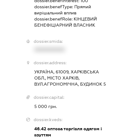
dossier.benefInterest:
100
dossier.benefType:
Прямий
вирішальний вплив
dossier.benefRole:
КІНЦЕВИЙ
БЕНЕФІЦІАРНИЙ ВЛАСНИК
dossier.smida:
XXXXXXXXXX
dossier.address:
УКРАЇНА, 61009, ХАРКІВСЬКА
ОБЛ., МІСТО ХАРКІВ,
ВУЛ.АГРОНОМІЧНА, БУДИНОК 5
dossier.capital:
5 000 грн.
dossier.kveds:
46.42
оптова торгівля одягом і
взуттям