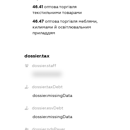
46.41
оптова торгівля
текстильними товарами
46.47
оптова торгівля меблями,
килимами й освітлювальним
приладдям
dossier.tax
dossier.staff
XXXXXXXXXX
dossier.taxDebt
dossier.missingData
dossier.esvDebt
dossier.missingData
dossier.ndsPayer