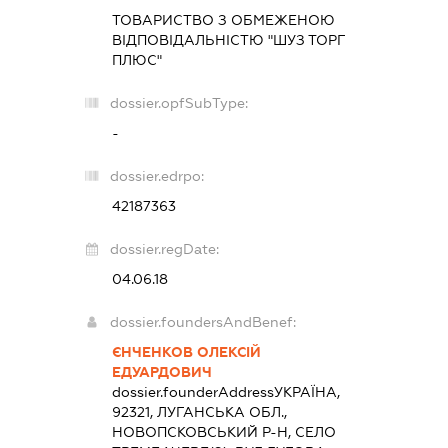
ТОВАРИСТВО З ОБМЕЖЕНОЮ
ВІДПОВІДАЛЬНІСТЮ "ШУЗ ТОРГ
ПЛЮС"
dossier.opfSubType:
-
dossier.edrpo:
42187363
dossier.regDate:
04.06.18
dossier.foundersAndBenef:
ЄНЧЕНКОВ ОЛЕКСІЙ
ЕДУАРДОВИЧ
dossier.founderAddress
УКРАЇНА,
92321, ЛУГАНСЬКА ОБЛ.,
НОВОПСКОВСЬКИЙ Р-Н, СЕЛО