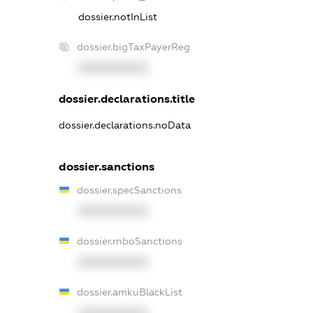
dossier.notInList
dossier.bigTaxPayerReg
XXXXXXXXXX
dossier.declarations.title
dossier.declarations.noData
dossier.sanctions
dossier.specSanctions
XXXXXXXXXX
dossier.rnboSanctions
XXXXXXXXXX
dossier.amkuBlackList
XXXXXXXXXX