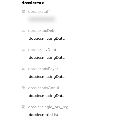
dossier.tax
dossier.staff
XXXXXXXXXX
dossier.taxDebt
dossier.missingData
dossier.esvDebt
dossier.missingData
dossier.ndsPayer
dossier.missingData
dossier.ndsAnnul
dossier.missingData
dossier.single_tax_reg
dossier.notInList