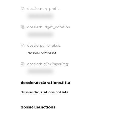
dossier.non_profit
XXXXXXXXXX
dossier.budget_dotation
XXXXXXXXXX
dossier.palne_akciz
dossier.notInList
dossier.bigTaxPayerReg
XXXXXXXXXX
dossier.declarations.title
dossier.declarations.noData
dossier.sanctions