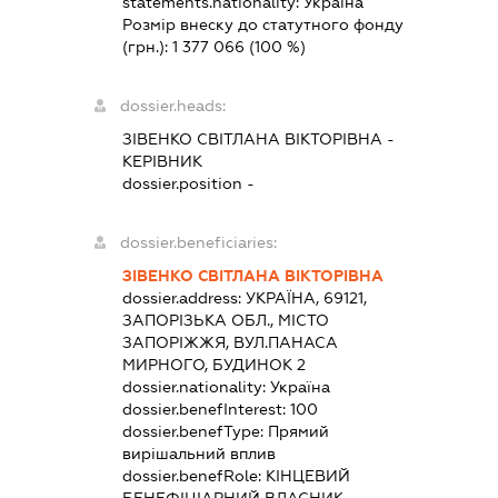
statements.nationality:
Україна
Розмір внеску до статутного фонду
(грн.):
1 377 066
(100 %)
dossier.heads:
ЗІВЕНКО СВІТЛАНА ВІКТОРІВНА
-
КЕРІВНИК
dossier.position -
dossier.beneficiaries:
ЗІВЕНКО СВІТЛАНА ВІКТОРІВНА
dossier.address:
УКРАЇНА, 69121,
ЗАПОРІЗЬКА ОБЛ., МІСТО
ЗАПОРІЖЖЯ, ВУЛ.ПАНАСА
МИРНОГО, БУДИНОК 2
dossier.nationality:
Україна
dossier.benefInterest:
100
dossier.benefType:
Прямий
вирішальний вплив
dossier.benefRole:
КІНЦЕВИЙ
БЕНЕФІЦІАРНИЙ ВЛАСНИК