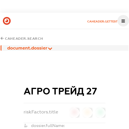
CAHEADER.GETTEST
CAHEADER.SEARCH
document.dossier
АГРО ТРЕЙД 27
riskFactors.title
0
0
0
dossier.fullName: