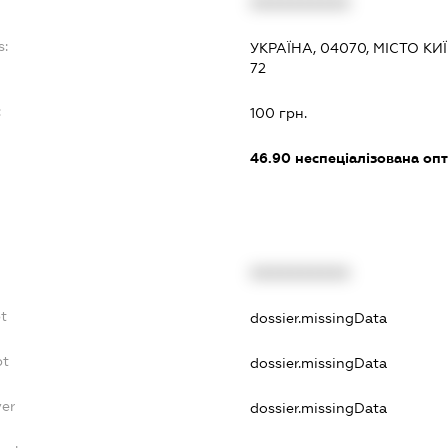
XXXXXXXXXX
s:
УКРАЇНА, 04070, МІСТО К
72
:
100 грн.
46.90
неспеціалізована опт
XXXXXXXXXX
bt
dossier.missingData
bt
dossier.missingData
yer
dossier.missingData