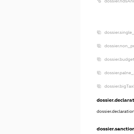
dossier.ndsAn
dossier.single
dossier.non_pr
dossier.budge
dossier.palne_
dossier.bigTa
dossier.declarat
dossier.declarati
dossier.sanctio