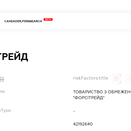
BETA
CAHEADER.PERSSEARCH
ТРЕЙД
riskFactors.title
0
0
me:
ТОВАРИСТВО З ОБМЕЖЕН
"ФОРСІТРЕЙД"
bType:
-
42192640