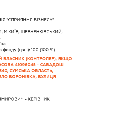
Я "СПРИЯННЯ БІЗНЕСУ"
4, М.КИЇВ, ШЕВЧЕНКІВСЬКИЙ,
А
їна
о фонду (грн.):
100
(100 %)
Й ВЛАСНИК (КОНТРОЛЕР), ЯКЩО
СОБА 41096045 - САБАДОШ
840, СУМСЬКА ОБЛАСТЬ,
ЕЛО ВОРОНІВКА, ВУЛИЦЯ
ИМИРОВИЧ
-
КЕРІВНИК