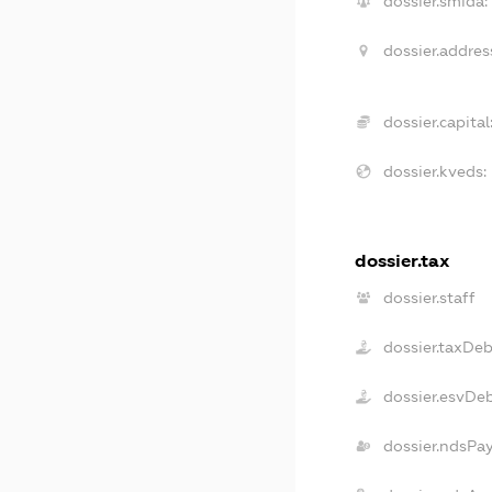
dossier.smida:
dossier.addres
dossier.capital
dossier.kveds:
dossier.tax
dossier.staff
dossier.taxDe
dossier.esvDe
dossier.ndsPa