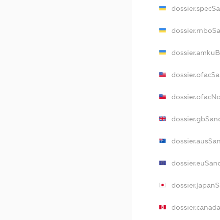
dossier.specS
dossier.rnboS
dossier.amkuB
dossier.ofacS
dossier.ofac
dossier.gbSan
dossier.ausSa
dossier.euSan
dossier.japan
dossier.canad