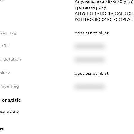
nul
Анульовано з 26.05.20 у зв'
протягом року
АНУЛЬОВАНО ЗА САМОСТ
КОНТРОЛЮЮЧОГО ОРГАНУ
_tax_reg
dossier.notInList
ofit
XXXXXXXXXX
t_dotation
XXXXXXXXXX
akciz
dossier.notInList
xPayerReg
XXXXXXXXXX
ions.title
ons.noData
ns