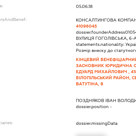
e:
05.06.18
ersAndBenef:
КОНСАЛТИНГОВА КОМПАНІ
41096045
dossier.founderAddress
0105
ВУЛИЦЯ ГОГОЛІВСЬКА, 6-
statements.nationality:
Укра
Розмір внеску до статутног
КІНЦЕВИЙ БЕНЕФІЦІАРНИ
ЗАСНОВНИК ЮРИДИЧНА О
ЕДУАРД МИХАЙЛОВИЧ , 41
БІЛОПІЛЬСЬКИЙ РАЙОН, С
ВАТУТІНА, 8
ПОЗДНЯКОВ ІВАН ВОЛОД
dossier.position -
iaries:
dossier.missingData