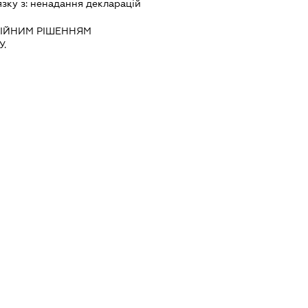
язку з:
ненадання декларацiй
IЙНИМ РIШЕННЯМ
.