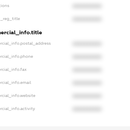
tions
XXXXXXXXXX
n_reg_title
XXXXXXXXXX
rcial_info.title
rcial_info.postal_address
XXXXXXXXXX
rcial_info.phone
XXXXXXXXXX
rcial_info.fax
XXXXXXXXXX
rcial_info.email
XXXXXXXXXX
rcial_info.website
XXXXXXXXXX
cial_info.activity
XXXXXXXXXX