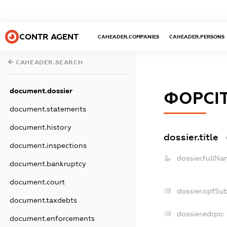
CONTR AGENT
CAHEADER.COMPANIES
CAHEADER.PERSONS
CAHEADER.SEARCH
document.dossier
ФОРСІ
document.statements
document.history
dossier.title
document.inspections
dossier.fullNa
document.bankruptcy
document.court
dossier.opfSu
document.taxdebts
dossier.edrpo:
document.enforcements