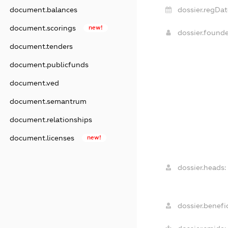
dossier.regDat
document.balances
document.scorings
new!
dossier.found
document.tenders
document.publicfunds
document.ved
document.semantrum
document.relationships
document.licenses
new!
dossier.heads:
dossier.benefic