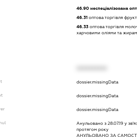
46.90
неспеціалізована опт
46.31
оптова торгівля фрук
46.33
оптова торгівля моло
харчовими оліями та жира
XXXXXXXXXX
bt
dossier.missingData
bt
dossier.missingData
yer
dossier.missingData
nul
Анульовано з 28.07.19 у зв'я
протягом року
АНУЛЬОВАНО ЗА САМОСТ