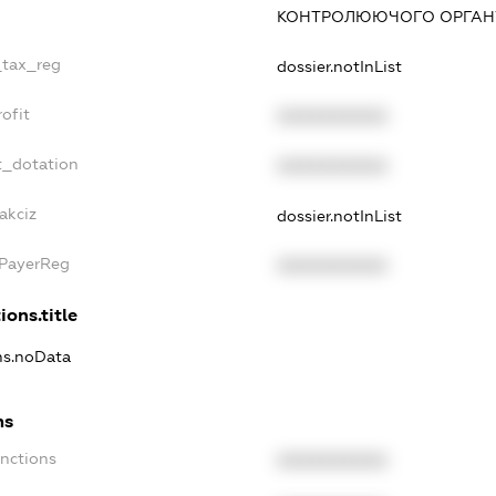
КОНТРОЛЮЮЧОГО ОРГАНУ
_tax_reg
dossier.notInList
ofit
XXXXXXXXXX
t_dotation
XXXXXXXXXX
akciz
dossier.notInList
xPayerReg
XXXXXXXXXX
ions.title
ons.noData
ns
anctions
XXXXXXXXXX