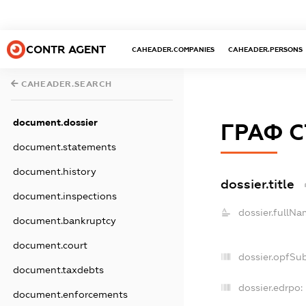
CONTR AGENT
CAHEADER.COMPANIES
CAHEADER.PERSONS
CAHEADER.SEARCH
document.dossier
ГРАФ 
document.statements
document.history
dossier.title
document.inspections
dossier.fullNa
document.bankruptcy
document.court
dossier.opfSu
document.taxdebts
dossier.edrpo:
document.enforcements