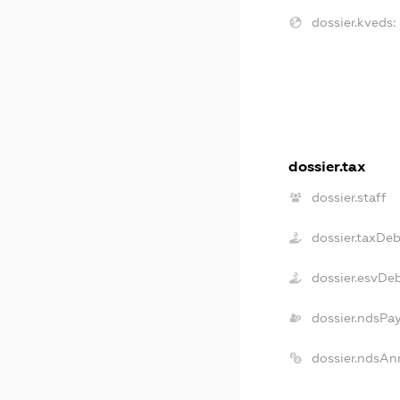
dossier.kveds:
dossier.tax
dossier.staff
dossier.taxDe
dossier.esvDe
dossier.ndsPa
dossier.ndsAn