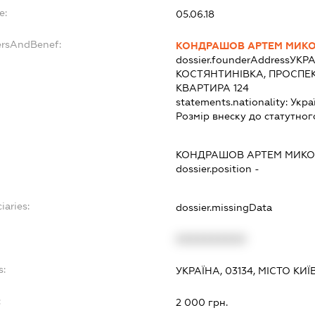
e:
05.06.18
ersAndBenef:
КОНДРАШОВ АРТЕМ МИК
dossier.founderAddress
УКРА
КОСТЯНТИНІВКА, ПРОСПЕК
КВАРТИРА 124
statements.nationality:
Укра
Розмір внеску до статутног
КОНДРАШОВ АРТЕМ МИК
dossier.position -
iaries:
dossier.missingData
XXXXXXXXXX
s:
УКРАЇНА, 03134, МІСТО КИ
:
2 000 грн.