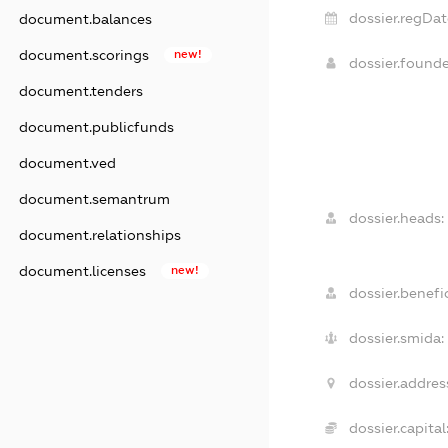
dossier.regDat
document.balances
document.scorings
new!
dossier.found
document.tenders
document.publicfunds
document.ved
document.semantrum
dossier.heads:
document.relationships
document.licenses
new!
dossier.benefic
dossier.smida:
dossier.addres
dossier.capital