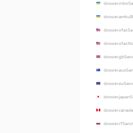
dossier.rnboS
dossier.amkuB
dossier.ofacS
dossier.ofacN
dossier.gbSan
dossier.ausSa
dossier.euSan
dossier.japan
dossier.canad
dossier.rfSanc