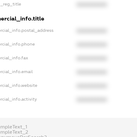
n_reg_title
XXXXXXXXXX
rcial_info.title
rcial_info.postal_address
XXXXXXXXXX
rcial_info.phone
XXXXXXXXXX
rcial_info.fax
XXXXXXXXXX
rcial_info.email
XXXXXXXXXX
rcial_info.website
XXXXXXXXXX
cial_info.activity
XXXXXXXXXX
ampleText_1
ampleText_2