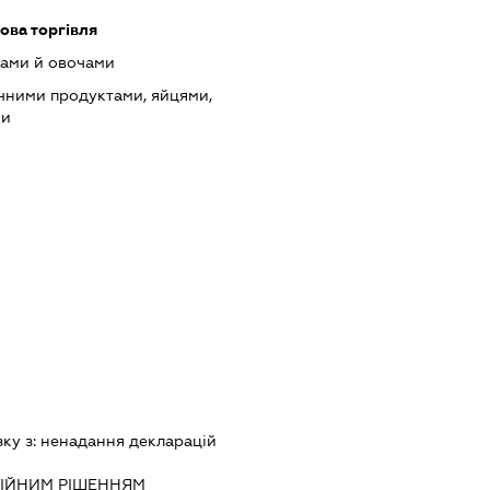
ова торгівля
тами й овочами
чними продуктами, яйцями,
ми
зку з:
ненадання декларацiй
IЙНИМ РIШЕННЯМ