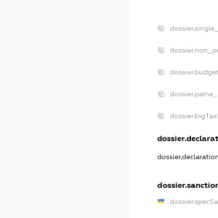
dossier.single
dossier.non_pr
dossier.budge
dossier.palne_
dossier.bigTa
dossier.declarat
dossier.declarati
dossier.sanctio
dossier.specS