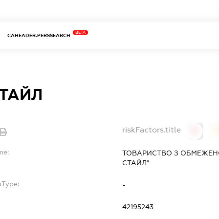
BETA
CAHEADER.PERSSEARCH
СТАЙЛ
riskFactors.title
0
0
me:
ТОВАРИСТВО З ОБМЕЖЕН
СТАЙЛ"
bType:
-
42195243