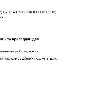
ЇВ, ВУЛ.ЗАКРЕВСЬКОГО МИКОЛИ,
36
лями та приладдям для
івельні роботи, н.в.і.у.
них комерційних послуг, н.в.і.у.