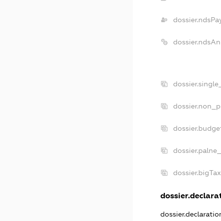
dossier.ndsPa
dossier.ndsAn
dossier.singl
dossier.non_p
dossier.budge
dossier.palne
dossier.bigTa
dossier.declarat
dossier.declarati