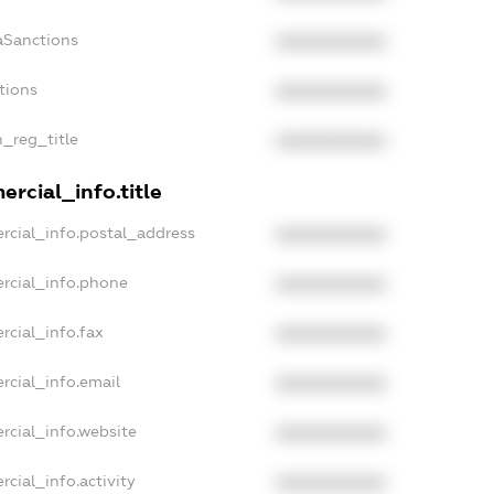
aSanctions
XXXXXXXXXX
tions
XXXXXXXXXX
n_reg_title
XXXXXXXXXX
rcial_info.title
rcial_info.postal_address
XXXXXXXXXX
rcial_info.phone
XXXXXXXXXX
rcial_info.fax
XXXXXXXXXX
rcial_info.email
XXXXXXXXXX
rcial_info.website
XXXXXXXXXX
cial_info.activity
XXXXXXXXXX