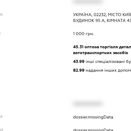
XXXXXXXXXX
s:
УКРАЇНА, 02232, МІСТО КИ
БУДИНОК 95 А, КІМНАТА 4
:
1 000 грн.
45.31
оптова торгівля дета
автотранспортних засобів
43.99
інші спеціалізовані буд
82.99
надання інших допоміж
XXXXXXXXXX
bt
dossier.missingData
bt
dossier.missingData