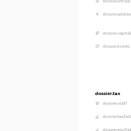
dossier.smida:
dossier.addres
dossier.capital
dossier.kveds:
dossier.tax
dossier.staff
dossier.taxDe
dossier.esvDe