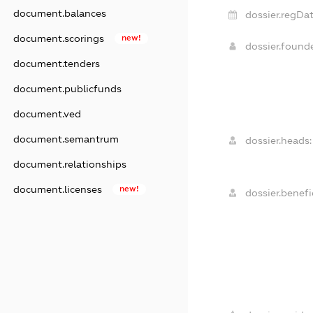
document.balances
dossier.regDat
document.scorings
new!
dossier.foun
document.tenders
document.publicfunds
document.ved
document.semantrum
dossier.heads:
document.relationships
document.licenses
new!
dossier.benefic