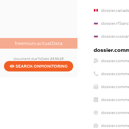
dossier.canad
dossier.rfSanc
dossier.russia
freemium.actualData
dossier.comme
document.dueToDate
23.10.23
dossier.comme
SEARCH.ONMONITORING
dossier.comme
dossier.comme
dossier.comme
dossier.comme
dossier.commer