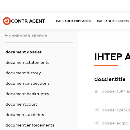
CONTR AGENT
CAHEADER.COMPANIES
CAHEADER.PERSONS
CAHEADER.SEARCH
document.dossier
ІНТЕР 
document.statements
document.history
dossier.title
document.inspections
dossier.fullNa
document.bankruptcy
document.court
dossier.opfSu
document.taxdebts
dossier.edrpo:
document.enforcements