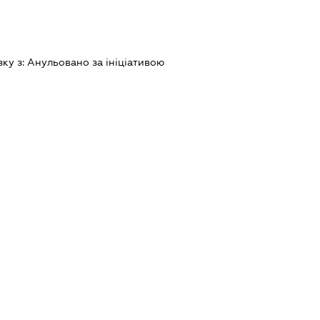
зку з:
Анульовано за iнiцiативою