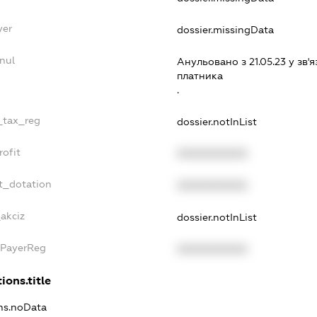
yer
dossier.missingData
nul
Анульовано з 21.05.23 у зв'я
платника
.
e_tax_reg
dossier.notInList
rofit
XXXXXXXXXX
t_dotation
XXXXXXXXXX
_akciz
dossier.notInList
xPayerReg
XXXXXXXXXX
ions.title
ons.noData