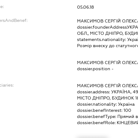
e:
05.06.18
dersAndBenef:
МАКСИМОВ СЕРГІЙ ОЛЕК
dossier.founderAddress
УКРА
ОБЛ., МІСТО ДНІПРО, БУД
statements.nationality:
Укра
Розмір внеску до статутног
МАКСИМОВ СЕРГІЙ ОЛЕК
dossier.position -
iaries:
МАКСИМОВ СЕРГІЙ ОЛЕК
dossier.address:
УКРАЇНА, 4
МІСТО ДНІПРО, БУДИНОК 1
dossier.nationality:
Україна
dossier.benefInterest:
100
dossier.benefType:
Прямий в
dossier.benefRole:
КІНЦЕВИ