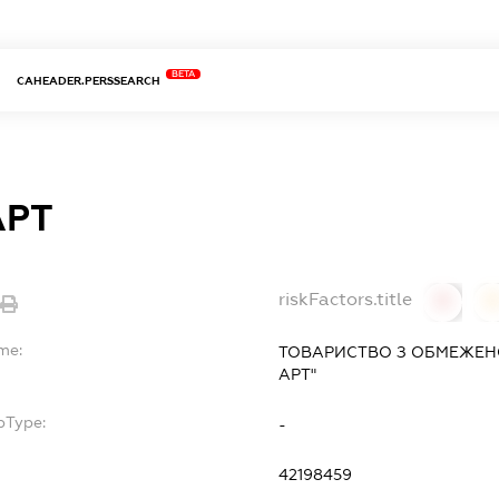
BETA
CAHEADER.PERSSEARCH
АРТ
riskFactors.title
0
me:
ТОВАРИСТВО З ОБМЕЖЕНО
АРТ"
bType:
-
42198459