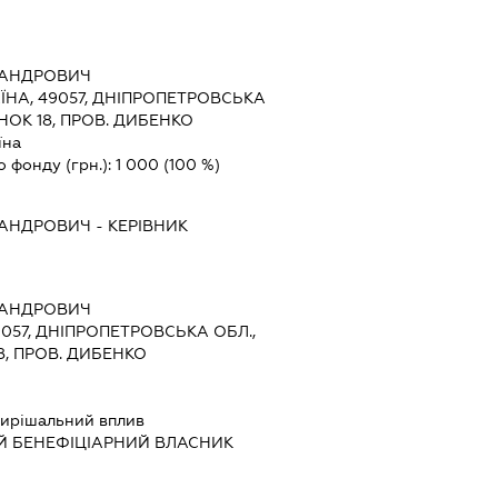
САНДРОВИЧ
ЇНА, 49057, ДНІПРОПЕТРОВСЬКА
ИНОК 18, ПРОВ. ДИБЕНКО
їна
о фонду (грн.):
1 000
(100 %)
САНДРОВИЧ
-
КЕРІВНИК
САНДРОВИЧ
9057, ДНІПРОПЕТРОВСЬКА ОБЛ.,
8, ПРОВ. ДИБЕНКО
ирішальний вплив
Й БЕНЕФІЦІАРНИЙ ВЛАСНИК