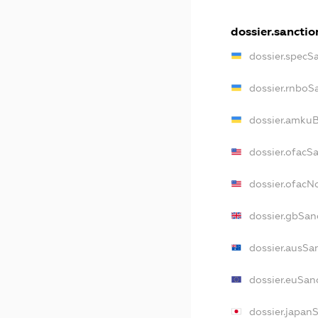
dossier.sanctio
dossier.specS
dossier.rnboS
dossier.amkuB
dossier.ofacS
dossier.ofac
dossier.gbSan
dossier.ausSa
dossier.euSan
dossier.japan