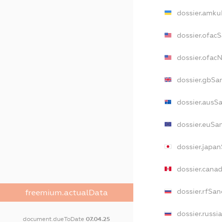
dossier.amku
dossier.ofac
dossier.ofa
dossier.gbSa
dossier.ausS
dossier.euSa
dossier.japa
dossier.cana
dossier.rfSan
freemium.actualData
dossier.russi
document.dueToDate
07.04.25