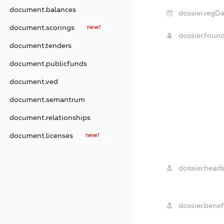
document.balances
dossier.regDa
document.scorings
new!
dossier.foun
document.tenders
document.publicfunds
document.ved
document.semantrum
document.relationships
document.licenses
new!
dossier.heads
dossier.benefi