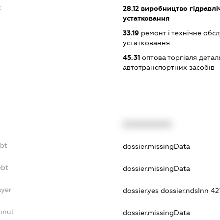
:
28.12
виробництво гідравлі
устатковання
33.19
ремонт і технічне обс
устатковання
45.31
оптова торгівля детал
автотранспортних засобів
XXXXXXXXXX
ebt
dossier.missingData
ebt
dossier.missingData
ayer
dossier.yes
dossier.ndsInn 
nnul
dossier.missingData