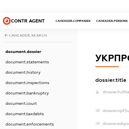
CONTR AGENT
CAHEADER.COMPANIES
CAHEADER.PERSONS
CAHEADER.SEARCH
document.dossier
УКРПР
document.statements
document.history
dossier.title
document.inspections
dossier.fullN
document.bankruptcy
document.court
dossier.opfS
document.taxdebts
dossier.edrpo
document.enforcements