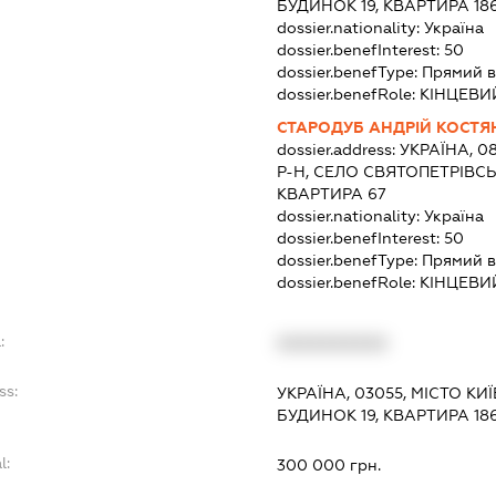
БУДИНОК 19, КВАРТИРА 18
dossier.nationality:
Україна
dossier.benefInterest:
50
dossier.benefType:
Прямий в
dossier.benefRole:
КІНЦЕВИ
СТАРОДУБ АНДРІЙ КОСТ
dossier.address:
УКРАЇНА, 0
Р-Н, СЕЛО СВЯТОПЕТРІВСЬК
КВАРТИРА 67
dossier.nationality:
Україна
dossier.benefInterest:
50
dossier.benefType:
Прямий в
dossier.benefRole:
КІНЦЕВИ
:
XXXXXXXXXX
ss:
УКРАЇНА, 03055, МІСТО КИ
БУДИНОК 19, КВАРТИРА 18
l:
300 000 грн.