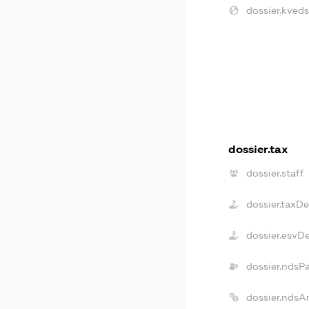
dossier.kveds
dossier.tax
dossier.staff
dossier.taxD
dossier.esvD
dossier.ndsP
dossier.ndsA