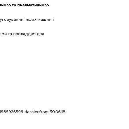
чного та пневматичного
луговування інших машин і
ями та приладдям для
421985926599
dossier.from 30.06.18