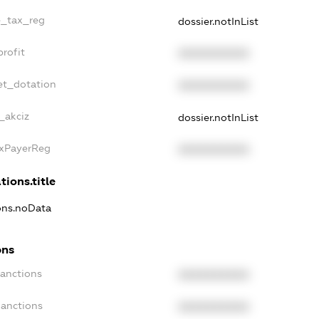
le_tax_reg
dossier.notInList
profit
XXXXXXXXXX
et_dotation
XXXXXXXXXX
_akciz
dossier.notInList
axPayerReg
XXXXXXXXXX
tions.title
ions.noData
ons
Sanctions
XXXXXXXXXX
Sanctions
XXXXXXXXXX