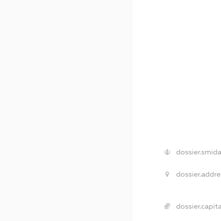
dossier.smida
dossier.addre
dossier.capita