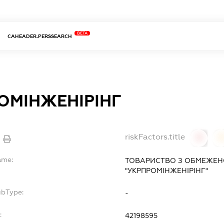
BETA
CAHEADER.PERSSEARCH
ОМІНЖЕНІРІНГ
riskFactors.title
0
ame:
ТОВАРИСТВО З ОБМЕЖЕН
"УКРПРОМІНЖЕНІРІНГ"
ubType:
-
:
42198595