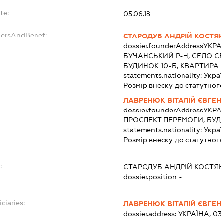
te:
05.06.18
dersAndBenef:
СТАРОДУБ АНДРІЙ КОСТ
dossier.founderAddress
УКРА
БУЧАНСЬКИЙ Р-Н, СЕЛО СВ
БУДИНОК 10-Б, КВАРТИРА 
statements.nationality:
Укра
Розмір внеску до статутног
ЛАВРЕНЮК ВІТАЛІЙ ЄВГЕ
dossier.founderAddress
УКРА
ПРОСПЕКТ ПЕРЕМОГИ, БУД
statements.nationality:
Укра
Розмір внеску до статутног
:
СТАРОДУБ АНДРІЙ КОСТ
dossier.position -
ciaries:
ЛАВРЕНЮК ВІТАЛІЙ ЄВГЕ
dossier.address:
УКРАЇНА, 0