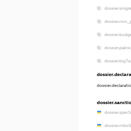
dossier.sing
dossier.non_
dossier.budg
dossier.palne
dossier.bigT
dossier.declara
dossier.declarat
dossier.sancti
dossier.spec
dossier.rnbo