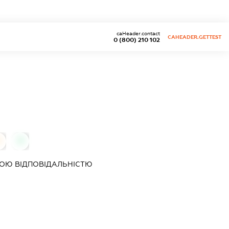
caHeader.contact
CAHEADER.GETTEST
0 (800) 210 102
0
0
ОЮ ВІДПОВІДАЛЬНІСТЮ