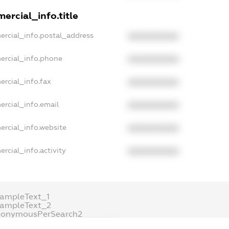
ercial_info.title
ercial_info.postal_address
XXXXXXXXXX
ercial_info.phone
XXXXXXXXXX
ercial_info.fax
XXXXXXXXXX
ercial_info.email
XXXXXXXXXX
ercial_info.website
XXXXXXXXXX
rcial_info.activity
XXXXXXXXXX
xampleText_1
xampleText_2
nonymousPerSearch2