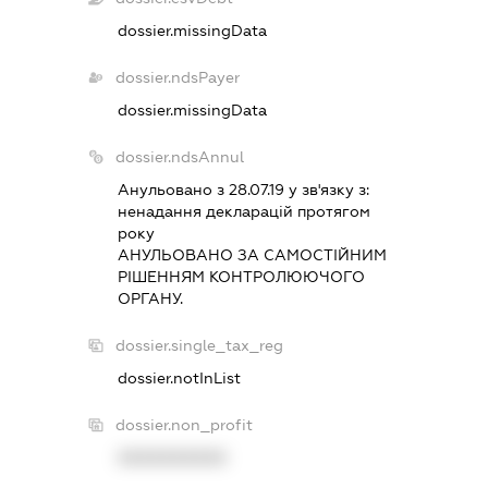
dossier.missingData
dossier.ndsPayer
dossier.missingData
dossier.ndsAnnul
Анульовано з 28.07.19 у зв'язку з:
ненадання декларацiй протягом
року
АНУЛЬОВАНО ЗА САМОСТIЙНИМ
РIШЕННЯМ КОНТРОЛЮЮЧОГО
ОРГАНУ.
dossier.single_tax_reg
dossier.notInList
dossier.non_profit
XXXXXXXXXX