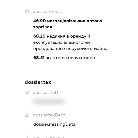
dossier.kveds:
46.90
неспеціалізована оптова
торгівля
68.20
надання в оренду й
експлуатацію власного чи
орендованого нерухомого майна
68.31
агентства нерухомості
dossier.tax
dossier.staff
XXXXXXXXXX
dossier.taxDebt
dossier.missingData
dossier.esvDebt