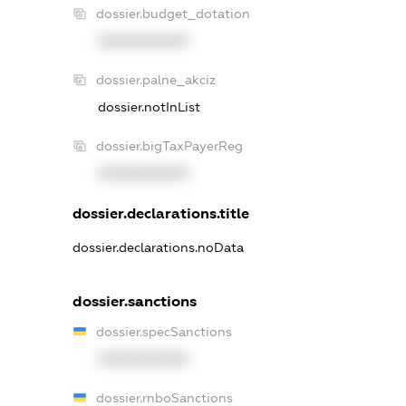
dossier.budget_dotation
XXXXXXXXXX
dossier.palne_akciz
dossier.notInList
dossier.bigTaxPayerReg
XXXXXXXXXX
dossier.declarations.title
dossier.declarations.noData
dossier.sanctions
dossier.specSanctions
XXXXXXXXXX
dossier.rnboSanctions