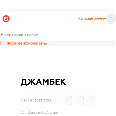
CAHEADER.GETTEST
CAHEADER.SEARCH
document.dossier
ДЖАМБЕК
riskFactors.title
0
0
0
dossier.fullName: