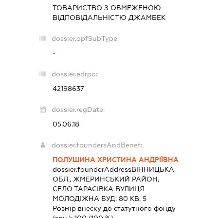
ТОВАРИСТВО З ОБМЕЖЕНОЮ
ВІДПОВІДАЛЬНІСТЮ
ДЖАМБЕК
dossier.opfSubType:
-
dossier.edrpo:
42198637
dossier.regDate:
05.06.18
dossier.foundersAndBenef:
ПОЛУШИНА ХРИСТИНА АНДРІЇВНА
dossier.founderAddress
ВІННИЦЬКА
ОБЛ., ЖМЕРИНСЬКИЙ РАЙОН,
СЕЛО ТАРАСІВКА ВУЛИЦЯ
МОЛОДІЖНА БУД. 80 КВ. 5
Розмір внеску до статутного фонду