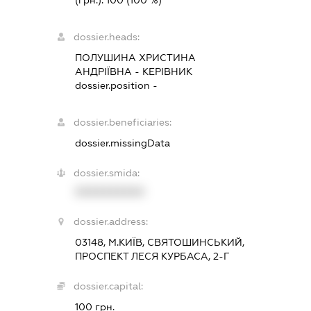
(грн.):
100
(100 %)
dossier.heads:
ПОЛУШИНА ХРИСТИНА
АНДРІЇВНА
-
КЕРІВНИК
dossier.position -
dossier.beneficiaries:
dossier.missingData
dossier.smida:
XXXXXXXXXX
dossier.address:
03148, М.КИЇВ, СВЯТОШИНСЬКИЙ,
ПРОСПЕКТ ЛЕСЯ КУРБАСА, 2-Г
dossier.capital:
100 грн.