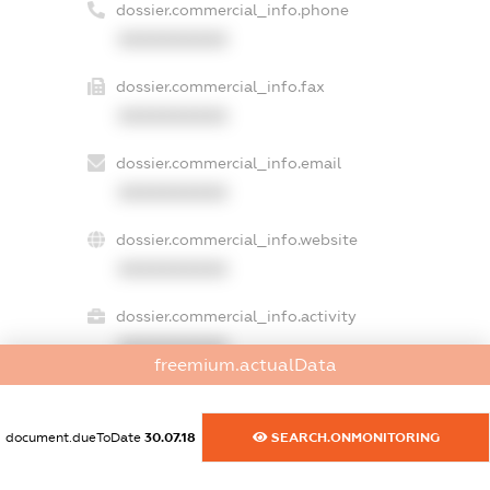
dossier.commercial_info.phone
XXXXXXXXXX
dossier.commercial_info.fax
XXXXXXXXXX
dossier.commercial_info.email
XXXXXXXXXX
dossier.commercial_info.website
XXXXXXXXXX
dossier.commercial_info.activity
XXXXXXXXXX
freemium.actualData
document.dueToDate
30.07.18
SEARCH.ONMONITORING
freemium.exampleText_1
freemium.exampleText_2
freemium.anonymousPerSearch2