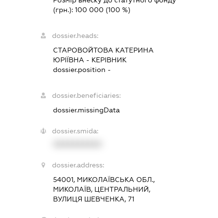
Розмір внеску до статутного фонду
(грн.):
100 000
(100 %)
dossier.heads:
СТАРОВОЙТОВА КАТЕРИНА
ЮРІЇВНА
-
КЕРІВНИК
dossier.position -
dossier.beneficiaries:
dossier.missingData
dossier.smida:
XXXXXXXXXX
dossier.address:
54001, МИКОЛАЇВСЬКА ОБЛ.,
МИКОЛАЇВ, ЦЕНТРАЛЬНИЙ,
ВУЛИЦЯ ШЕВЧЕНКА, 71