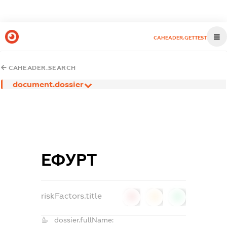
CAHEADER.GETTEST
CAHEADER.SEARCH
document.dossier
ЕФУРТ
riskFactors.title
0
0
0
dossier.fullName: