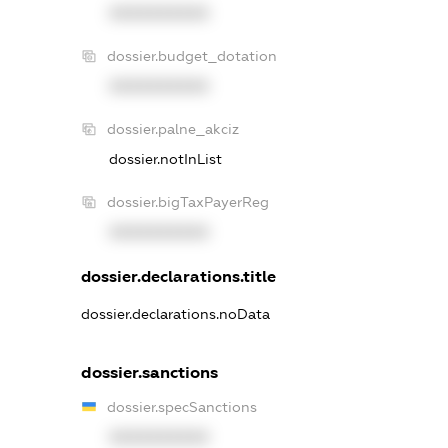
XXXXXXXXXX
dossier.budget_dotation
XXXXXXXXXX
dossier.palne_akciz
dossier.notInList
dossier.bigTaxPayerReg
XXXXXXXXXX
dossier.declarations.title
dossier.declarations.noData
dossier.sanctions
dossier.specSanctions
XXXXXXXXXX