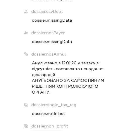
dossier.esvDebt
dossier.missingData
dossier.ndsPayer
dossier.missingData
dossier.ndsAnnul
Анульовано з 12.01.20 у зв'язку з:
вiдсутнiсть поставок та ненадання
декларацiй
АНУЛЬОВАНО ЗА САМОСТIЙНИМ
РIШЕННЯМ КОНТРОЛЮЮЧОГО
ОРГАНУ.
dossier.single_tax_reg
dossier.notInList
dossier.non_profit