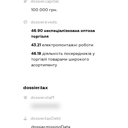
dossier.capital:
100 000 грн.
dossier.kveds:
46.90
неспеціалізована оптова
торгівля
43.21
електромонтажні роботи
46.19
діяльність посередників у
торгівлі товарами широкого
асортименту
dossier.tax
dossier.staff
XXXXXXXXXX
dossier.taxDebt
dossier.missingData