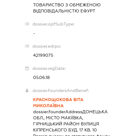
ТОВАРИСТВО З ОБМЕЖЕНОЮ
ВІДПОВІДАЛЬНІСТЮ
ЕФУРТ
dossier.opfSubType:
-
dossier.edrpo:
42199075
dossier.regDate:
05.06.18
dossier.foundersAndBenef:
КРАСНОЩОКОВА ВІТА
МИКОЛАЇВНА
dossier.founderAddress
ДОНЕЦЬКА
ОБЛ., МІСТО МАКІЇВКА,
ГІРНИЦЬКИЙ РАЙОН ВУЛИЦЯ
КІПРЕНСЬКОГО БУД. 17 КВ. 10