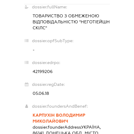
dossier.fullName:
ТОВАРИСТВО З ОБМЕЖЕНОЮ
ВІДПОВІДАЛЬНІСТЮ "НЕГОТІЕЙШН
СКІЛС"
dossier.opfSubType:
-
dossier.edrpo:
42199206
dossier.regDate:
05.06.18
dossier.foundersAndBenef:
КАРПУХІН ВОЛОДИМИР
МИКОЛАЙОВИЧ
dossier.founderAddress
УКРАЇНА,
86141, ДОНЕЦЬКА ОБЛ., МІСТО