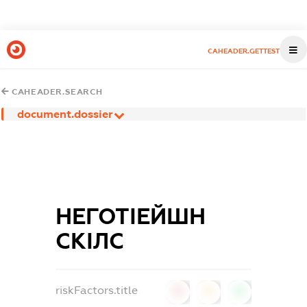
CAHEADER.GETTEST
CAHEADER.SEARCH
document.dossier
НЕГОТІЕЙШН
СКІЛС
riskFactors.title
0
0
0