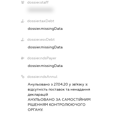
dossier.staff
XXXXXXXXXX
dossier.taxDebt
dossier.missingData
dossier.esvDebt
dossier.missingData
dossier.ndsPayer
dossier.missingData
dossier.ndsAnnul
Анульовано з 27.04.20 у зв'язку з:
вiдсутнiсть поставок та ненадання
декларацiй
АНУЛЬОВАНО ЗА САМОСТIЙНИМ
РIШЕННЯМ КОНТРОЛЮЮЧОГО
ОРГАНУ.