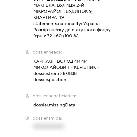
МАКІЇВКА, ВУЛИЦЯ 2-Й
МІКРОРАЙОН, БУДИНОК 9,
КВАРТИРА 49
statements.nationality:
Україна
Розмір внеску до статутного фонду
(грн.):
72 460
(100 %)
dossier.heads:
КАРПУХІН ВОЛОДИМИР
МИКОЛАЙОВИЧ
-
КЕРІВНИК
-
dossier.from 26.08.18
dossier.position -
dossier.beneficiaries:
dossier.missingData
dossier.smida:
XXXXXXXXXX