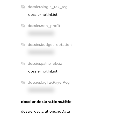
dossier.single_tax_reg
dossier.notInList
dossier.non_profit
XXXXXXXXXX
dossier.budget_dotation
XXXXXXXXXX
dossier.palne_akciz
dossier.notInList
dossier.bigTaxPayerReg
XXXXXXXXXX
dossier.declarations.title
dossier.declarations.noData