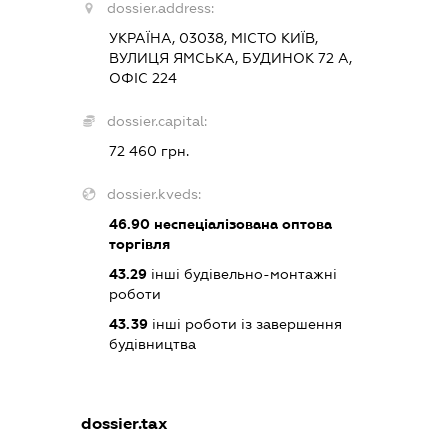
dossier.address:
УКРАЇНА, 03038, МІСТО КИЇВ,
ВУЛИЦЯ ЯМСЬКА, БУДИНОК 72 А,
ОФІС 224
dossier.capital:
72 460 грн.
dossier.kveds:
46.90
неспеціалізована оптова
торгівля
43.29
інші будівельно-монтажні
роботи
43.39
інші роботи із завершення
будівництва
dossier.tax