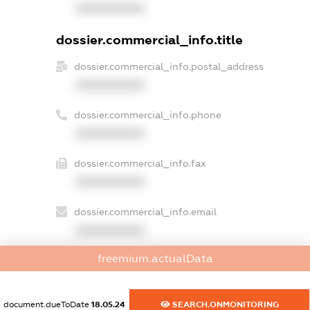
XXXXXXXXXX
dossier.commercial_info.title
dossier.commercial_info.postal_address
XXXXXXXXXX
dossier.commercial_info.phone
XXXXXXXXXX
dossier.commercial_info.fax
XXXXXXXXXX
dossier.commercial_info.email
XXXXXXXXXX
freemium.actualData
dossier.commercial_info.website
XXXXXXXXXX
document.dueToDate
18.05.24
SEARCH.ONMONITORING
dossier.commercial_info.activity