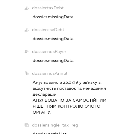
dossier.taxDebt
dossier.missingData
dossier.esvDebt
dossier.missingData
dossier.ndsPayer
dossier.missingData
dossier.ndsAnnul
Анульовано з 25.07.19 у зв'язку з:
вiдсутнiсть поставок та ненадання
декларацiй
АНУЛЬОВАНО ЗА САМОСТIЙНИМ
РIШЕННЯМ КОНТРОЛЮЮЧОГО
ОРГАНУ.
dossier.single_tax_reg