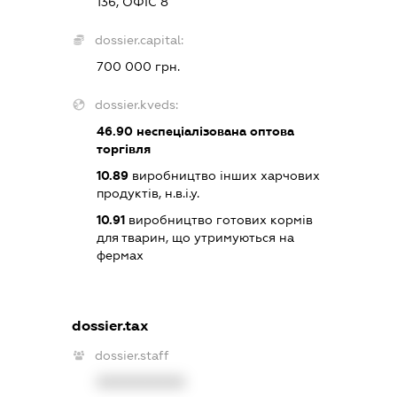
136, ОФІС 8
dossier.capital:
700 000 грн.
dossier.kveds:
46.90
неспеціалізована оптова
торгівля
10.89
виробництво інших харчових
продуктів, н.в.і.у.
10.91
виробництво готових кормів
для тварин, що утримуються на
фермах
dossier.tax
dossier.staff
XXXXXXXXXX