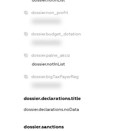
dossier.notInList
dossier.non_profit
XXXXXXXXXX
dossier.budget_dotation
XXXXXXXXXX
dossier.palne_akciz
dossier.notInList
dossier.bigTaxPayerReg
XXXXXXXXXX
dossier.declarations.title
dossier.declarations.noData
dossier.sanctions