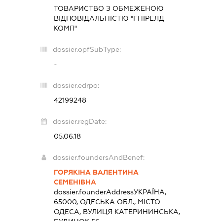
ТОВАРИСТВО З ОБМЕЖЕНОЮ
ВІДПОВІДАЛЬНІСТЮ "ГНІРЕЛД
КОМП"
dossier.opfSubType:
-
dossier.edrpo:
42199248
dossier.regDate:
05.06.18
dossier.foundersAndBenef:
ГОРЯКІНА ВАЛЕНТИНА
СЕМЕНІВНА
dossier.founderAddress
УКРАЇНА,
65000, ОДЕСЬКА ОБЛ., МІСТО
ОДЕСА, ВУЛИЦЯ КАТЕРИНИНСЬКА,