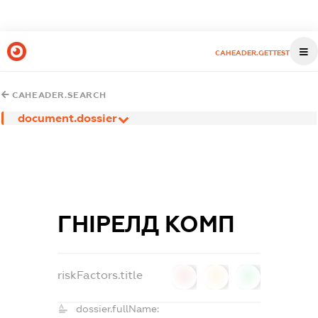
CAHEADER.GETTEST
CAHEADER.SEARCH
document.dossier
ГНІРЕЛД КОМП
riskFactors.title
0
0
0
dossier.fullName: