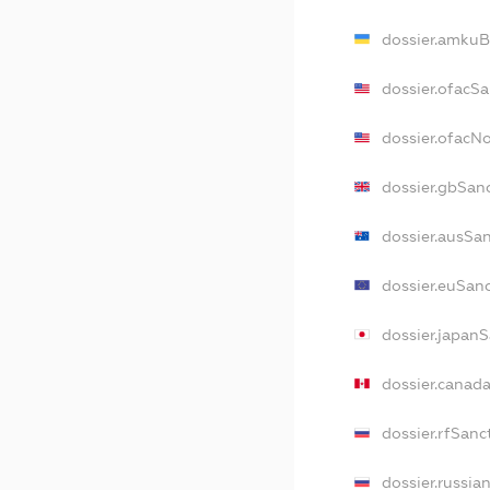
dossier.amkuB
dossier.ofacS
dossier.ofacN
dossier.gbSan
dossier.ausSa
dossier.euSan
dossier.japan
dossier.canad
dossier.rfSanc
dossier.russia