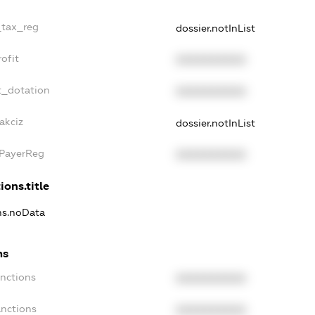
_tax_reg
dossier.notInList
ofit
XXXXXXXXXX
t_dotation
XXXXXXXXXX
akciz
dossier.notInList
xPayerReg
XXXXXXXXXX
ions.title
ons.noData
ns
anctions
XXXXXXXXXX
anctions
XXXXXXXXXX