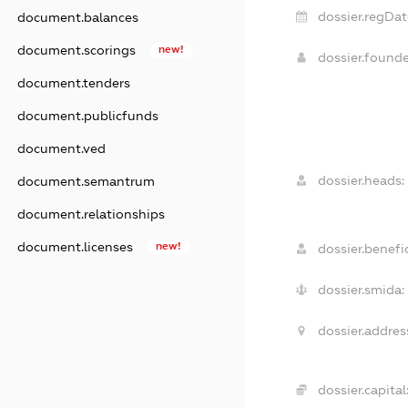
dossier.regDat
document.balances
document.scorings
new!
dossier.found
document.tenders
document.publicfunds
document.ved
dossier.heads:
document.semantrum
document.relationships
document.licenses
new!
dossier.benefic
dossier.smida:
dossier.addres
dossier.capital