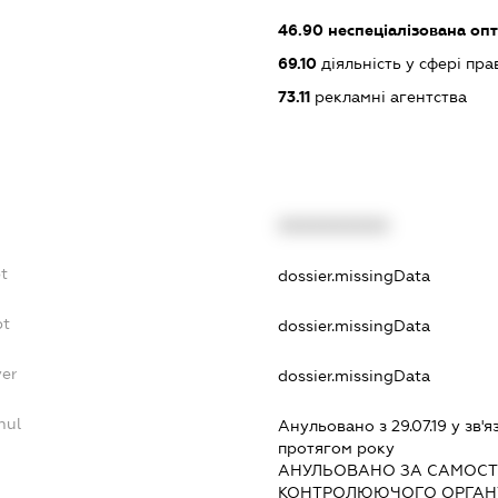
46.90
неспеціалізована опт
69.10
діяльність у сфері пра
73.11
рекламні агентства
XXXXXXXXXX
bt
dossier.missingData
bt
dossier.missingData
yer
dossier.missingData
nul
Анульовано з 29.07.19 у зв'я
протягом року
АНУЛЬОВАНО ЗА САМОСТ
КОНТРОЛЮЮЧОГО ОРГАНУ