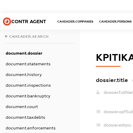
CONTR AGENT
CAHEADER.COMPANIES
CAHEADER.PERSONS
CAHEADER.SEARCH
document.dossier
КРІТІК
document.statements
document.history
dossier.title
document.inspections
dossier.fullNa
document.bankruptcy
document.court
dossier.opfSu
document.taxdebts
dossier.edrpo:
document.enforcements