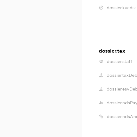
dossier.kveds:
dossier.tax
dossier.staff
dossier.taxDe
dossier.esvDe
dossier.ndsPa
dossier.ndsAn