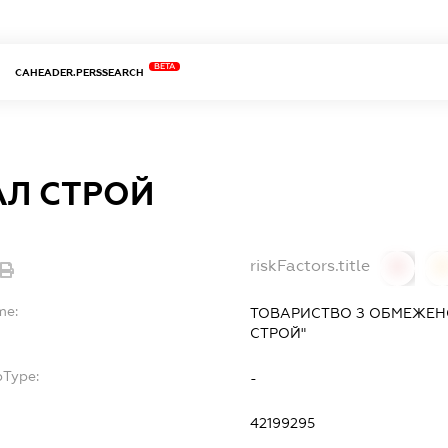
BETA
CAHEADER.PERSSEARCH
АЛ СТРОЙ
riskFactors.title
0
0
me:
ТОВАРИСТВО З ОБМЕЖЕНО
СТРОЙ"
bType:
-
42199295