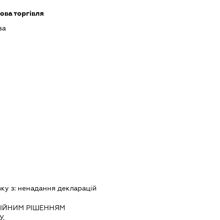
ова торгівля
ва
зку з:
ненадання декларацiй
IЙНИМ РIШЕННЯМ
.