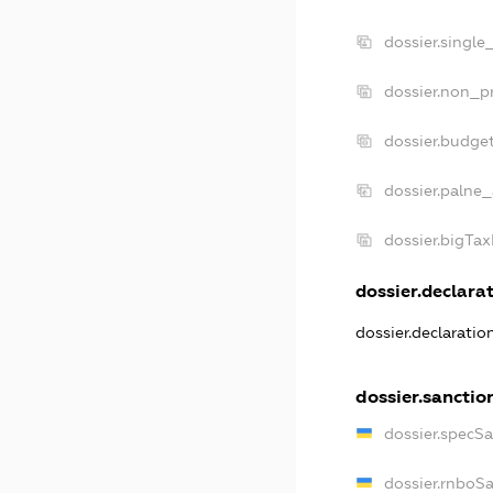
dossier.single
dossier.non_pr
dossier.budge
dossier.palne_
dossier.bigTa
dossier.declarat
dossier.declarati
dossier.sanctio
dossier.specS
dossier.rnboS