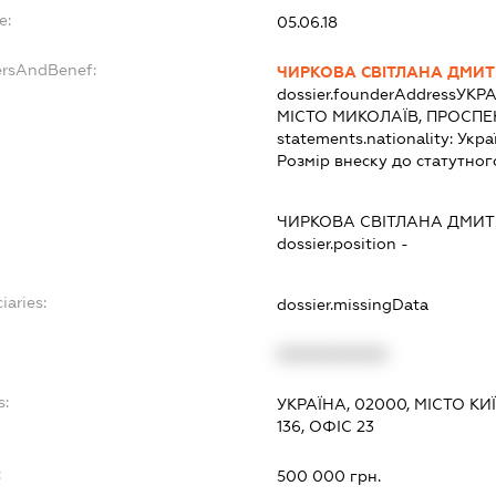
e:
05.06.18
ersAndBenef:
ЧИРКОВА СВІТЛАНА ДМИТ
dossier.founderAddress
УКРА
МІСТО МИКОЛАЇВ, ПРОСПЕ
statements.nationality:
Укра
Розмір внеску до статутног
ЧИРКОВА СВІТЛАНА ДМИТ
dossier.position -
iaries:
dossier.missingData
XXXXXXXXXX
s:
УКРАЇНА, 02000, МІСТО К
136, ОФІС 23
:
500 000 грн.