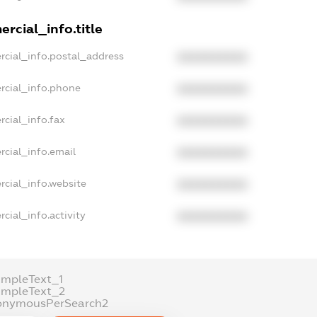
rcial_info.title
rcial_info.postal_address
XXXXXXXXXX
rcial_info.phone
XXXXXXXXXX
rcial_info.fax
XXXXXXXXXX
rcial_info.email
XXXXXXXXXX
rcial_info.website
XXXXXXXXXX
cial_info.activity
XXXXXXXXXX
ampleText_1
ampleText_2
onymousPerSearch2