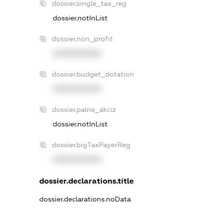
dossier.single_tax_reg
dossier.notInList
dossier.non_profit
XXXXXXXXXX
dossier.budget_dotation
XXXXXXXXXX
dossier.palne_akciz
dossier.notInList
dossier.bigTaxPayerReg
XXXXXXXXXX
dossier.declarations.title
dossier.declarations.noData