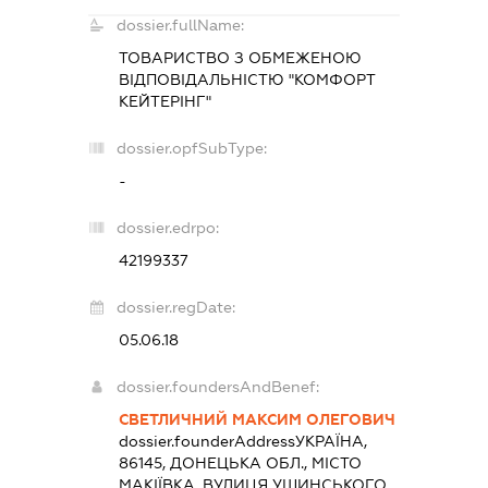
dossier.fullName:
ТОВАРИСТВО З ОБМЕЖЕНОЮ
ВІДПОВІДАЛЬНІСТЮ "КОМФОРТ
КЕЙТЕРІНГ"
dossier.opfSubType:
-
dossier.edrpo:
42199337
dossier.regDate:
05.06.18
dossier.foundersAndBenef:
СВЕТЛИЧНИЙ МАКСИМ ОЛЕГОВИЧ
dossier.founderAddress
УКРАЇНА,
86145, ДОНЕЦЬКА ОБЛ., МІСТО
МАКІЇВКА, ВУЛИЦЯ УШИНСЬКОГО,