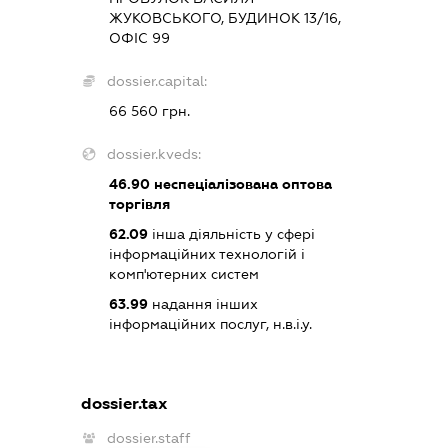
ЖУКОВСЬКОГО, БУДИНОК 13/16,
ОФІС 99
dossier.capital:
66 560 грн.
dossier.kveds:
46.90
неспеціалізована оптова
торгівля
62.09
інша діяльність у сфері
інформаційних технологій і
комп'ютерних систем
63.99
надання інших
інформаційних послуг, н.в.і.у.
dossier.tax
dossier.staff