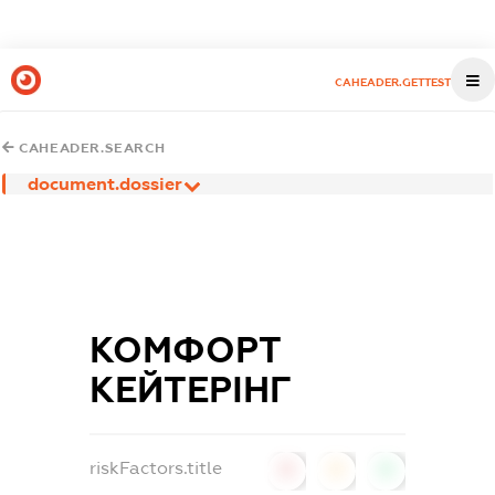
CAHEADER.GETTEST
CAHEADER.SEARCH
document.dossier
КОМФОРТ
КЕЙТЕРІНГ
riskFactors.title
0
0
0