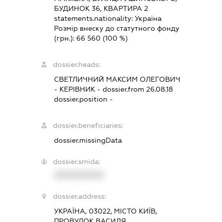
БУДИНОК 36, КВАРТИРА 2
statements.nationality:
Україна
Розмір внеску до статутного фонду
(грн.):
66 560
(100 %)
dossier.heads:
СВЕТЛИЧНИЙ МАКСИМ ОЛЕГОВИЧ
-
КЕРІВНИК
- dossier.from 26.08.18
dossier.position -
dossier.beneficiaries:
dossier.missingData
dossier.smida:
XXXXXXXXXX
dossier.address:
УКРАЇНА, 03022, МІСТО КИЇВ,
ПРОВУЛОК ВАСИЛЯ