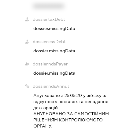
XXXXXXXXXX
dossier.taxDebt
dossier.missingData
dossier.esvDebt
dossier.missingData
dossier.ndsPayer
dossier.missingData
dossier.ndsAnnul
Анульовано з 25.05.20 у зв'язку з:
вiдсутнiсть поставок та ненадання
декларацiй
АНУЛЬОВАНО ЗА САМОСТIЙНИМ
РIШЕННЯМ КОНТРОЛЮЮЧОГО
ОРГАНУ.