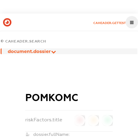
CAHEADER.GETTEST
CAHEADER.SEARCH
document.dossier
РОМКОМС
riskFactors.title
0
0
0
dossier.fullName: