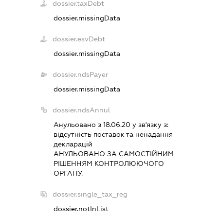
dossier.taxDebt
dossier.missingData
dossier.esvDebt
dossier.missingData
dossier.ndsPayer
dossier.missingData
dossier.ndsAnnul
Анульовано з 18.06.20 у зв'язку з:
вiдсутнiсть поставок та ненадання
декларацiй
АНУЛЬОВАНО ЗА САМОСТIЙНИМ
РIШЕННЯМ КОНТРОЛЮЮЧОГО
ОРГАНУ.
dossier.single_tax_reg
dossier.notInList