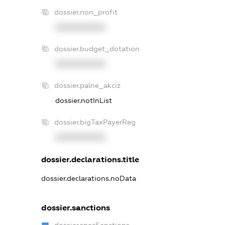
dossier.non_profit
XXXXXXXXXX
dossier.budget_dotation
XXXXXXXXXX
dossier.palne_akciz
dossier.notInList
dossier.bigTaxPayerReg
XXXXXXXXXX
dossier.declarations.title
dossier.declarations.noData
dossier.sanctions
dossier.specSanctions