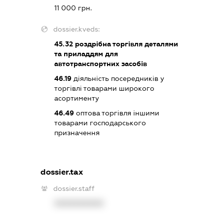
11 000 грн.
dossier.kveds:
45.32
роздрібна торгівля деталями
та приладдям для
автотранспортних засобів
46.19
діяльність посередників у
торгівлі товарами широкого
асортименту
46.49
оптова торгівля іншими
товарами господарського
призначення
dossier.tax
dossier.staff
XXXXXXXXXX