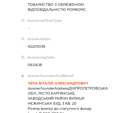
ТОВАРИСТВО З ОБМЕЖЕНОЮ
ВІДПОВІДАЛЬНІСТЮ
РОМКОМС
dossier.opfSubType:
-
dossier.edrpo:
42205036
dossier.regDate:
06.06.18
dossier.foundersAndBenef:
ЧЕПА ВІТАЛІЙ ОЛЕКСАНДРОВИЧ
dossier.founderAddress
ДНІПРОПЕТРОВСЬКА
ОБЛ., МІСТО КАМ’ЯНСЬКЕ,
ЗАВОДСЬКИЙ РАЙОН ВУЛИЦЯ
НЄЖИНСЬКА БУД. 3 КВ. 20
Розмір внеску до статутного фонду