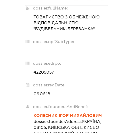
dossier.fullName:
ТОВАРИСТВО З ОБМЕЖЕНОЮ
ВІДПОВІДАЛЬНІСТЮ
"БУДІВЕЛЬНИК-БЕРЕЗАНКА"
dossier.opfSubType:
-
dossier.edrpo:
42205057
dossier.regDate:
06.06.18
dossier.foundersAndBenef:
КОЛЕСНИК ІГОР МИХАЙЛОВИЧ
dossier.founderAddress
УКРАЇНА,
08105, КИЇВСЬКА ОБЛ., КИЄВО-