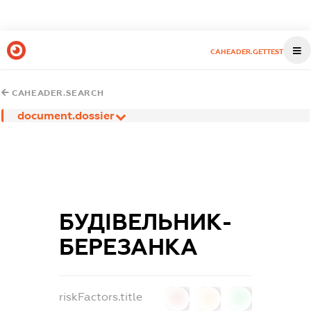
CAHEADER.GETTEST
CAHEADER.SEARCH
document.dossier
БУДІВЕЛЬНИК-
БЕРЕЗАНКА
riskFactors.title
0
0
0