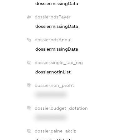
dossier.missingData
dossier.ndsPayer
dossier.missingData
dossier.ndsAnnul
dossier.missingData
dossier.single_tax_reg
dossier.notInList
dossier.non_profit
XXXXXXXXXX
dossier.budget_dotation
XXXXXXXXXX
dossier.palne_akciz