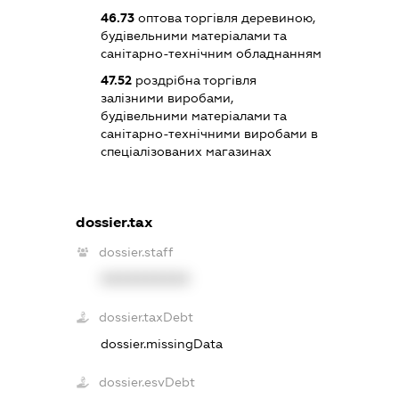
46.73
оптова торгівля деревиною,
будівельними матеріалами та
санітарно-технічним обладнанням
47.52
роздрібна торгівля
залізними виробами,
будівельними матеріалами та
санітарно-технічними виробами в
спеціалізованих магазинах
dossier.tax
dossier.staff
XXXXXXXXXX
dossier.taxDebt
dossier.missingData
dossier.esvDebt