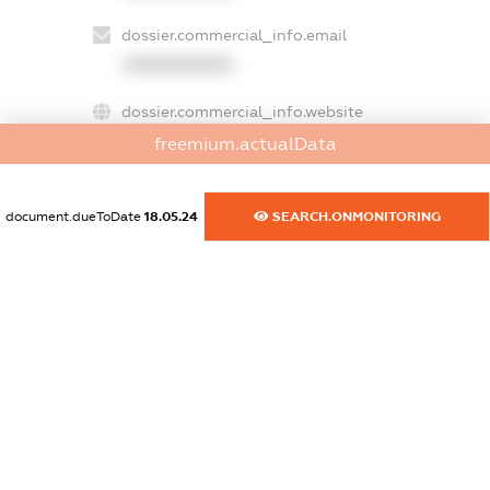
dossier.commercial_info.email
XXXXXXXXXX
dossier.commercial_info.website
XXXXXXXXXX
freemium.actualData
dossier.commercial_info.activity
XXXXXXXXXX
document.dueToDate
18.05.24
SEARCH.ONMONITORING
freemium.exampleText_1
freemium.exampleText_2
freemium.anonymousPerSearch2
FREEMIUM.DETAILS
FREEMIUM.REGISTER