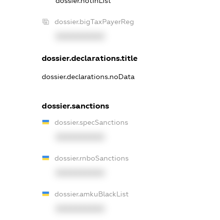
dossier.notInList
dossier.bigTaxPayerReg
XXXXXXXXXX
dossier.declarations.title
dossier.declarations.noData
dossier.sanctions
dossier.specSanctions
XXXXXXXXXX
dossier.rnboSanctions
XXXXXXXXXX
dossier.amkuBlackList
XXXXXXXXXX