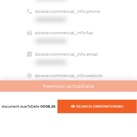
dossier.commercial_info.phone
XXXXXXXXXX
dossier.commercial_info.fax
XXXXXXXXXX
dossier.commercial_info.email
XXXXXXXXXX
dossier.commercial_info.website
XXXXXXXXXX
freemium.actualData
dossier.commercial_info.activity
XXXXXXXXXX
document.dueToDate
07.08.26
SEARCH.ONMONITORING
freemium.exampleText_1