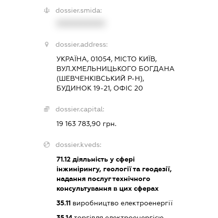
dossier.smida:
XXXXXXXXXX
dossier.address:
УКРАЇНА, 01054, МІСТО КИЇВ,
ВУЛ.ХМЕЛЬНИЦЬКОГО БОГДАНА
(ШЕВЧЕНКІВСЬКИЙ Р-Н),
БУДИНОК 19-21, ОФІС 20
dossier.capital:
19 163 783,90 грн.
dossier.kveds:
71.12
діяльність у сфері
інжинірингу, геології та геодезії,
надання послуг технічного
консультування в цих сферах
35.11
виробництво електроенергії
35.14
торгівля електроенергією