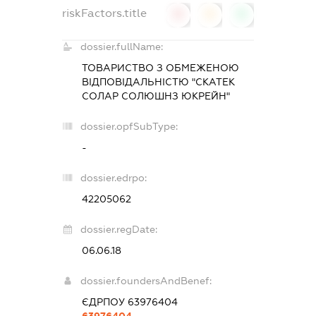
riskFactors.title
0
0
0
dossier.fullName:
ТОВАРИСТВО З ОБМЕЖЕНОЮ
ВІДПОВІДАЛЬНІСТЮ "СКАТЕК
СОЛАР СОЛЮШНЗ ЮКРЕЙН"
dossier.opfSubType:
-
dossier.edrpo:
42205062
dossier.regDate:
06.06.18
dossier.foundersAndBenef:
ЄДРПОУ 63976404
63976404