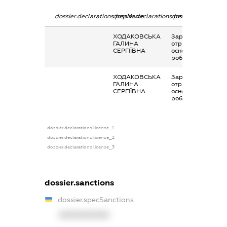
dossier.declarations.pepName
dossier.declarations.personName
dossier.declaratio
ХОДАКОВСЬКА
Заробітна плата
ГАЛИНА
отримана за
СЕРГІЇВНА
основним місцем
роботи
ХОДАКОВСЬКА
Заробітна плата
ГАЛИНА
отримана за
СЕРГІЇВНА
основним місцем
роботи
dossier.declarations.license_1
dossier.declarations.license_2
dossier.declarations.license_3
dossier.sanctions
dossier.specSanctions
XXXXXXXXXX