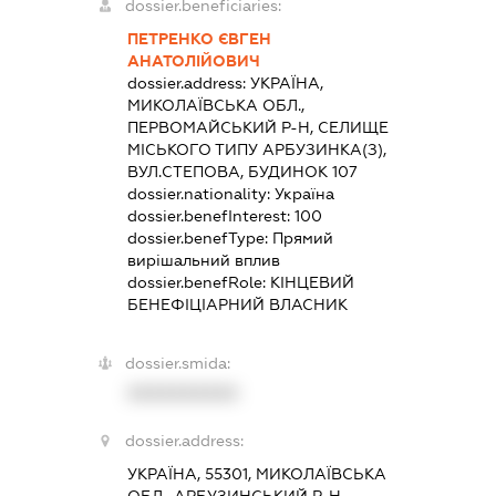
dossier.beneficiaries:
ПЕТРЕНКО ЄВГЕН
АНАТОЛІЙОВИЧ
dossier.address:
УКРАЇНА,
МИКОЛАЇВСЬКА ОБЛ.,
ПЕРВОМАЙСЬКИЙ Р-Н, СЕЛИЩЕ
МІСЬКОГО ТИПУ АРБУЗИНКА(З),
ВУЛ.СТЕПОВА, БУДИНОК 107
dossier.nationality:
Україна
dossier.benefInterest:
100
dossier.benefType:
Прямий
вирішальний вплив
dossier.benefRole:
КІНЦЕВИЙ
БЕНЕФІЦІАРНИЙ ВЛАСНИК
dossier.smida:
XXXXXXXXXX
dossier.address:
УКРАЇНА, 55301, МИКОЛАЇВСЬКА
ОБЛ., АРБУЗИНСЬКИЙ Р-Н,