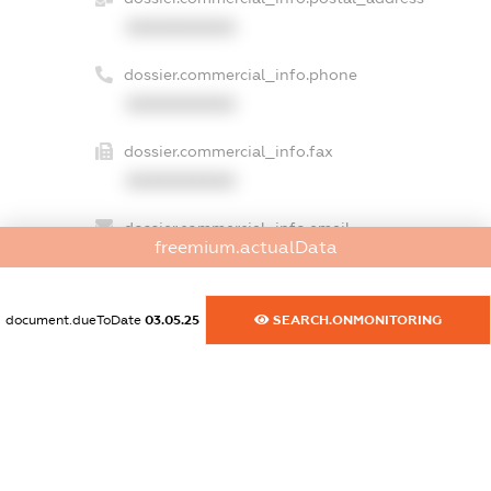
XXXXXXXXXX
dossier.commercial_info.phone
XXXXXXXXXX
dossier.commercial_info.fax
XXXXXXXXXX
dossier.commercial_info.email
freemium.actualData
XXXXXXXXXX
dossier.commercial_info.website
document.dueToDate
03.05.25
SEARCH.ONMONITORING
XXXXXXXXXX
dossier.commercial_info.activity
XXXXXXXXXX