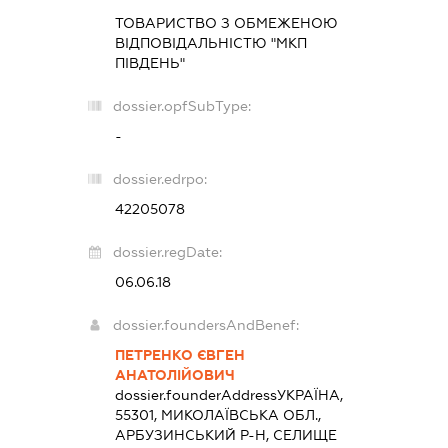
ТОВАРИСТВО З ОБМЕЖЕНОЮ
ВІДПОВІДАЛЬНІСТЮ "МКП
ПІВДЕНЬ"
dossier.opfSubType:
-
dossier.edrpo:
42205078
dossier.regDate:
06.06.18
dossier.foundersAndBenef:
ПЕТРЕНКО ЄВГЕН
АНАТОЛІЙОВИЧ
dossier.founderAddress
УКРАЇНА,
55301, МИКОЛАЇВСЬКА ОБЛ.,
АРБУЗИНСЬКИЙ Р-Н, СЕЛИЩЕ