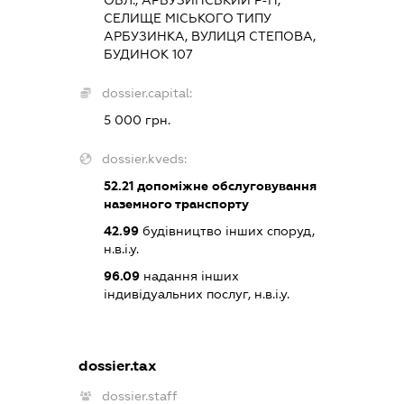
СЕЛИЩЕ МІСЬКОГО ТИПУ
АРБУЗИНКА, ВУЛИЦЯ СТЕПОВА,
БУДИНОК 107
dossier.capital:
5 000 грн.
dossier.kveds:
52.21
допоміжне обслуговування
наземного транспорту
42.99
будівництво інших споруд,
н.в.і.у.
96.09
надання інших
індивідуальних послуг, н.в.і.у.
dossier.tax
dossier.staff