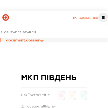
CAHEADER.GETTEST
CAHEADER.SEARCH
document.dossier
МКП ПІВДЕНЬ
riskFactors.title
0
0
0
dossier.fullName: