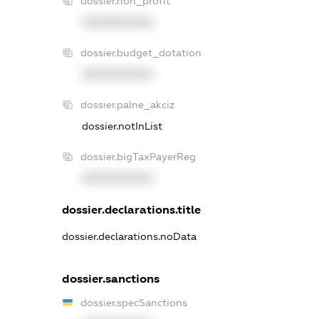
dossier.non_profit
XXXXXXXXXX
dossier.budget_dotation
XXXXXXXXXX
dossier.palne_akciz
dossier.notInList
dossier.bigTaxPayerReg
XXXXXXXXXX
dossier.declarations.title
dossier.declarations.noData
dossier.sanctions
dossier.specSanctions