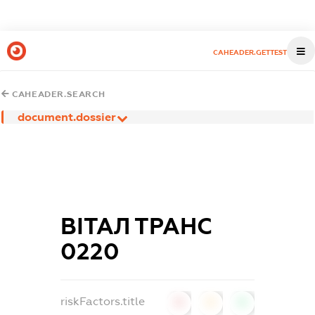
CAHEADER.GETTEST
CAHEADER.SEARCH
document.dossier
ВІТАЛ ТРАНС
0220
riskFactors.title
0
0
0