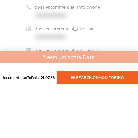
dossier.commercial_info.phone
XXXXXXXXXX
dossier.commercial_info.fax
XXXXXXXXXX
dossier.commercial_info.email
freemium.actualData
XXXXXXXXXX
dossier.commercial_info.website
document.dueToDate
21.07.26
SEARCH.ONMONITORING
XXXXXXXXXX
dossier.commercial_info.activity
XXXXXXXXXX
freemium.exampleText_1
freemium.exampleText_2