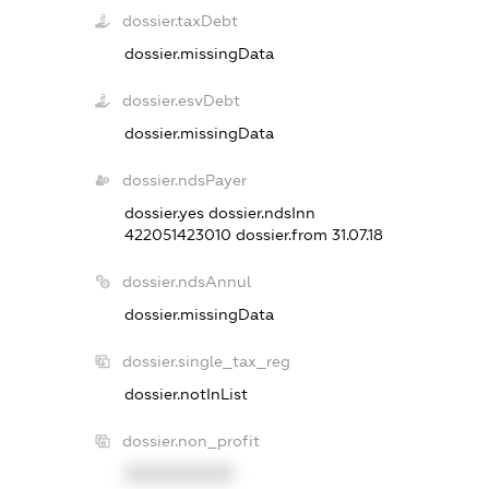
dossier.taxDebt
dossier.missingData
dossier.esvDebt
dossier.missingData
dossier.ndsPayer
dossier.yes
dossier.ndsInn
422051423010
dossier.from 31.07.18
dossier.ndsAnnul
dossier.missingData
dossier.single_tax_reg
dossier.notInList
dossier.non_profit
XXXXXXXXXX