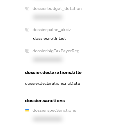
dossier.budget_dotation
XXXXXXXXXX
dossier.palne_akciz
dossier.notInList
dossier.bigTaxPayerReg
XXXXXXXXXX
dossier.declarations.title
dossier.declarations.noData
dossier.sanctions
dossier.specSanctions
XXXXXXXXXX