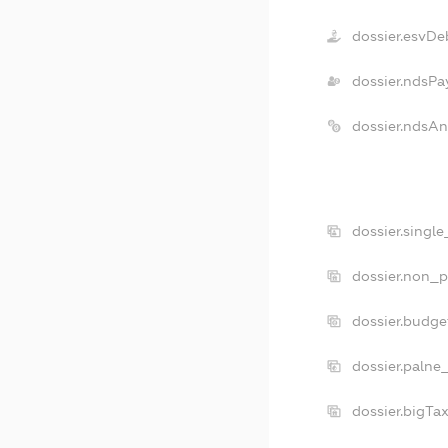
dossier.esvDe
dossier.ndsPa
dossier.ndsA
dossier.singl
dossier.non_p
dossier.budg
dossier.palne
dossier.bigTa