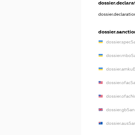
dossier.declarat
dossier.declarati
dossier.sanctio
dossier.specS
dossier.rnboS
dossier.amkuB
dossier.ofacS
dossier.ofac
dossier.gbSan
dossier.ausSa