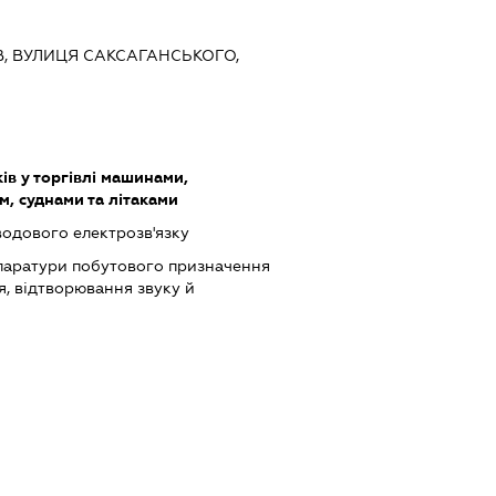
ИЇВ, ВУЛИЦЯ САКСАГАНСЬКОГО,
ів у торгівлі машинами,
, суднами та літаками
водового електрозв'язку
паратури побутового призначення
я, відтворювання звуку й