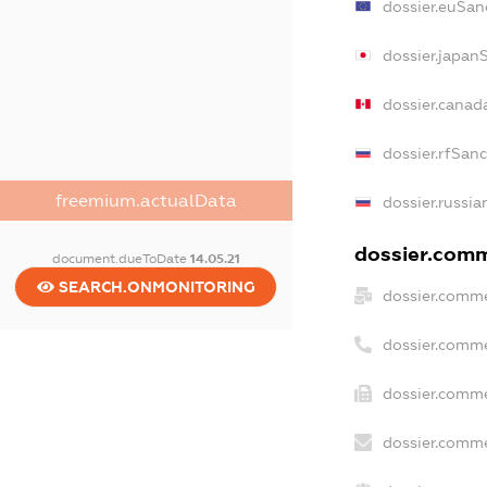
dossier.euSan
dossier.japan
dossier.canad
dossier.rfSan
freemium.actualData
dossier.russia
dossier.comme
document.dueToDate
14.05.21
SEARCH.ONMONITORING
dossier.comme
dossier.comme
dossier.comme
dossier.comme