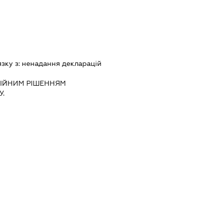
язку з:
ненадання декларацiй
IЙНИМ РIШЕННЯМ
.