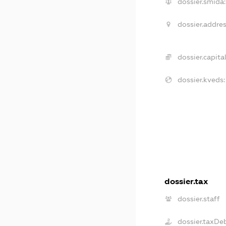
dossier.smida:
dossier.addres
dossier.capital
dossier.kveds:
dossier.tax
dossier.staff
dossier.taxDe