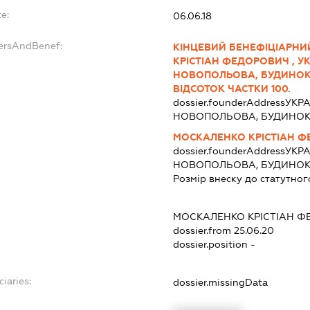
e:
06.06.18
dersAndBenef:
КІНЦЕВИЙ БЕНЕФІЦІАРНИ
КРІСТІАН ФЕДОРОВИЧ , УКР
НОВОПОЛЬОВА, БУДИНОК 99,
ВІДСОТОК ЧАСТКИ 100.
dossier.founderAddress
УКРА
НОВОПОЛЬОВА, БУДИНОК 9
МОСКАЛЕНКО КРІСТІАН 
dossier.founderAddress
УКРА
НОВОПОЛЬОВА, БУДИНОК 9
Розмір внеску до статутног
МОСКАЛЕНКО КРІСТІАН 
dossier.from 25.06.20
dossier.position -
ciaries:
dossier.missingData