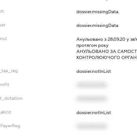
bt
dossier.missingData
yer
dossier.missingData
nnul
Анульовано з 28.09.20 у зв'
протягом року
АНУЛЬОВАНО ЗА САМОСТ
КОНТРОЛЮЮЧОГО ОРГАНУ
e_tax_reg
dossier.notInList
rofit
XXXXXXXXXX
et_dotation
XXXXXXXXXX
_akciz
dossier.notInList
xPayerReg
XXXXXXXXXX