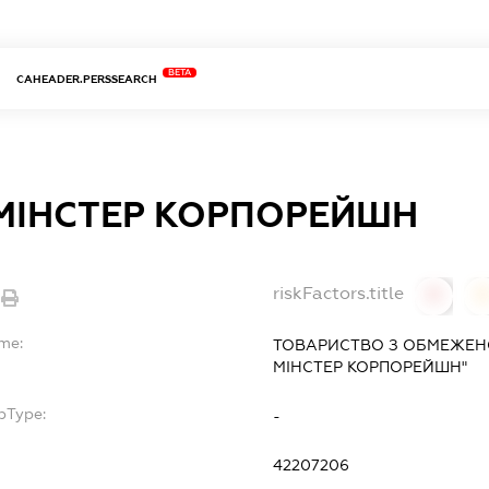
BETA
CAHEADER.PERSSEARCH
 МІНСТЕР КОРПОРЕЙШН
riskFactors.title
0
ame:
ТОВАРИСТВО З ОБМЕЖЕНО
МІНСТЕР КОРПОРЕЙШН"
bType:
-
42207206