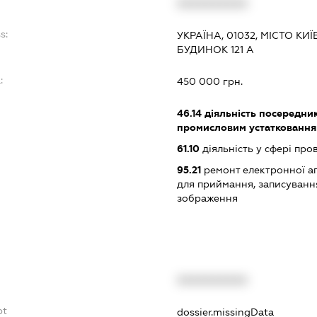
XXXXXXXXXX
s:
УКРАЇНА, 01032, МІСТО К
БУДИНОК 121 А
:
450 000 грн.
46.14
діяльність посередник
промисловим устаткованням
61.10
діяльність у сфері про
95.21
ремонт електронної а
для приймання, записуванн
зображення
XXXXXXXXXX
bt
dossier.missingData