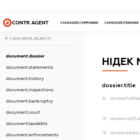
CONTR AGENT
CAHEADER.COMPANIES
CAHEADER.PERSONS
CAHEADER.SEARCH
document.dossier
НІДЕК
document.statements
document.history
dossier.title
document.inspections
dossier.fullN
document.bankruptcy
document.court
dossier.opfSu
document.taxdebts
dossier.edrpo:
document.enforcements