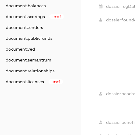
document.balances
dossier.regDat
document.scorings
new!
dossier.foun
document.tenders
document.publicfunds
document.ved
document.semantrum
document.relationships
document.licenses
new!
dossier.heads:
dossier.benefi