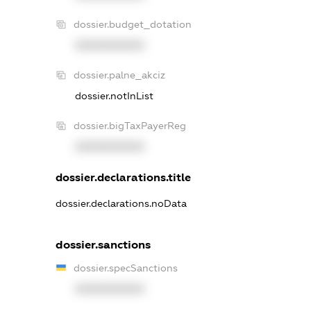
dossier.budget_dotation
XXXXXXXXXX
dossier.palne_akciz
dossier.notInList
dossier.bigTaxPayerReg
XXXXXXXXXX
dossier.declarations.title
dossier.declarations.noData
dossier.sanctions
dossier.specSanctions
XXXXXXXXXX