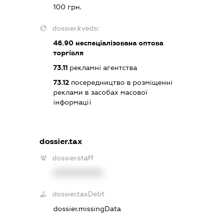
100 грн.
dossier.kveds:
46.90
неспеціалізована оптова
торгівля
73.11
рекламні агентства
73.12
посередництво в розміщенні
реклами в засобах масової
інформації
dossier.tax
dossier.staff
XXXXXXXXXX
dossier.taxDebt
dossier.missingData