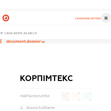
CAHEADER.GETTEST
CAHEADER.SEARCH
document.dossier
КОРПІМТЕКС
riskFactors.title
0
0
0
dossier.fullName: