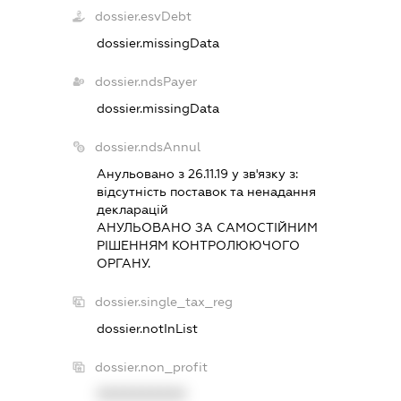
dossier.esvDebt
dossier.missingData
dossier.ndsPayer
dossier.missingData
dossier.ndsAnnul
Анульовано з 26.11.19 у зв'язку з:
вiдсутнiсть поставок та ненадання
декларацiй
АНУЛЬОВАНО ЗА САМОСТIЙНИМ
РIШЕННЯМ КОНТРОЛЮЮЧОГО
ОРГАНУ.
dossier.single_tax_reg
dossier.notInList
dossier.non_profit
XXXXXXXXXX