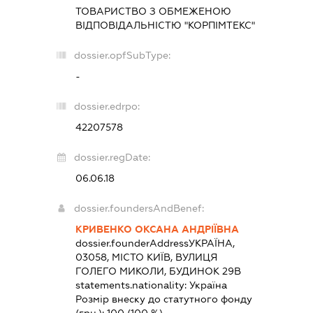
ТОВАРИСТВО З ОБМЕЖЕНОЮ
ВІДПОВІДАЛЬНІСТЮ "КОРПІМТЕКС"
dossier.opfSubType:
-
dossier.edrpo:
42207578
dossier.regDate:
06.06.18
dossier.foundersAndBenef:
КРИВЕНКО ОКСАНА АНДРІЇВНА
dossier.founderAddress
УКРАЇНА,
03058, МІСТО КИЇВ, ВУЛИЦЯ
ГОЛЕГО МИКОЛИ, БУДИНОК 29В
statements.nationality:
Україна
Розмір внеску до статутного фонду