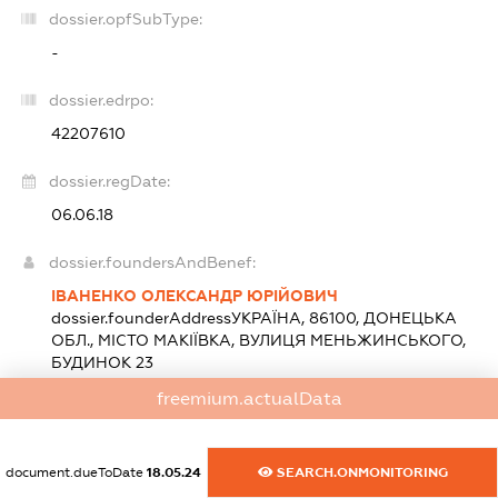
dossier.opfSubType:
-
dossier.edrpo:
42207610
dossier.regDate:
06.06.18
dossier.foundersAndBenef:
ІВАНЕНКО ОЛЕКСАНДР ЮРІЙОВИЧ
dossier.founderAddress
УКРАЇНА, 86100, ДОНЕЦЬКА
ОБЛ., МІСТО МАКІЇВКА, ВУЛИЦЯ МЕНЬЖИНСЬКОГО,
БУДИНОК 23
statements.nationality:
Україна
freemium.actualData
Розмір внеску до статутного фонду (грн.):
1 000
(100
%)
document.dueToDate
18.05.24
SEARCH.ONMONITORING
dossier.heads: