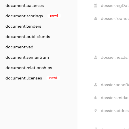
dossier.regDat
document.balances
document.scorings
new!
dossier.found
document.tenders
document.publicfunds
document.ved
dossier.heads:
document.semantrum
document.relationships
document.licenses
new!
dossier.benefic
dossier.smida:
dossier.addres