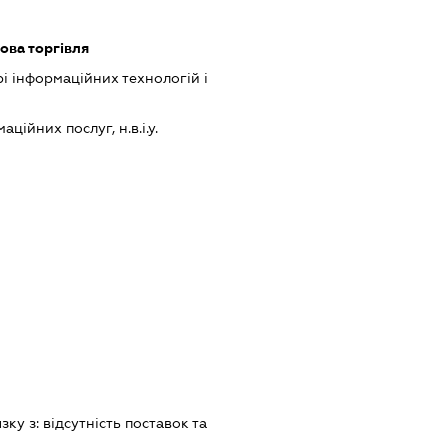
ова торгівля
рі інформаційних технологій і
ійних послуг, н.в.і.у.
язку з:
вiдсутнiсть поставок та