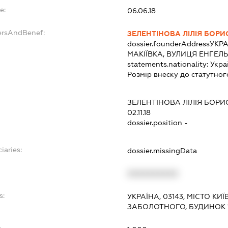
e:
06.06.18
ersAndBenef:
ЗЕЛЕНТІНОВА ЛІЛІЯ БОРИ
dossier.founderAddress
УКРА
МАКІЇВКА, ВУЛИЦЯ ЕНГЕЛЬ
statements.nationality:
Укра
Розмір внеску до статутног
ЗЕЛЕНТІНОВА ЛІЛІЯ БОРИ
02.11.18
dossier.position -
iaries:
dossier.missingData
XXXXXXXXXX
s:
УКРАЇНА, 03143, МІСТО КИ
ЗАБОЛОТНОГО, БУДИНОК 1