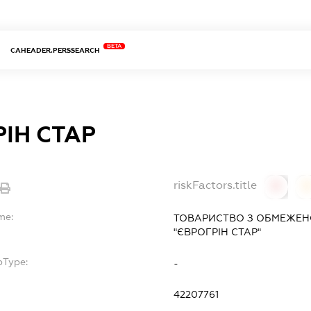
BETA
CAHEADER.PERSSEARCH
ІН СТАР
riskFactors.title
0
0
me:
ТОВАРИСТВО З ОБМЕЖЕН
"ЄВРОГРІН СТАР"
bType:
-
42207761