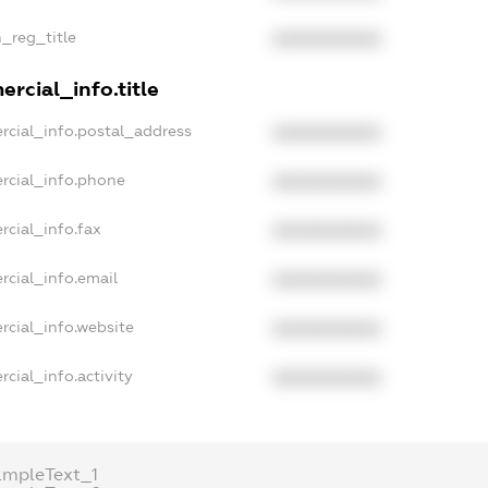
n_reg_title
XXXXXXXXXX
rcial_info.title
rcial_info.postal_address
XXXXXXXXXX
rcial_info.phone
XXXXXXXXXX
rcial_info.fax
XXXXXXXXXX
rcial_info.email
XXXXXXXXXX
rcial_info.website
XXXXXXXXXX
cial_info.activity
XXXXXXXXXX
ampleText_1