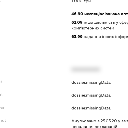
:
1 000 грн.
46.90
неспеціалізована опт
62.09
інша діяльність у сфе
комп'ютерних систем
63.99
надання інших інформац
XXXXXXXXXX
bt
dossier.missingData
bt
dossier.missingData
yer
dossier.missingData
nul
Анульовано з 25.05.20 у зв'
ненадання декларацiй