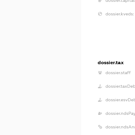
dossier.capital
dossier.kveds:
dossier.tax
dossier.staff
dossier.taxDe
dossier.esvDe
dossier.ndsPa
dossier.ndsAn