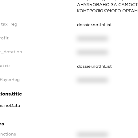
АНУЛЬОВАНО ЗА САМОСТ
КОНТРОЛЮЮЧОГО ОРГАНУ
_tax_reg
dossier.notInList
ofit
XXXXXXXXXX
t_dotation
XXXXXXXXXX
akciz
dossier.notInList
xPayerReg
XXXXXXXXXX
ions.title
ons.noData
ns
anctions
XXXXXXXXXX