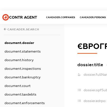
CONTR AGENT
CAHEADER.COMPANIES
CAHEADER.PERSONS
CAHEADER.SEARCH
document.dossier
ЄВРОГР
document.statements
document.history
dossier.title
document.inspections
dossier.fullNa
document.bankruptcy
document.court
dossier.opfSu
document.taxdebts
dossier.edrpo:
document.enforcements