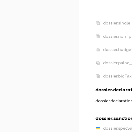
dossier.single
dossier.non_pr
dossier.budge
dossier.palne_
dossier.bigTa
dossier.declarat
dossier.declarati
dossier.sanctio
dossier.specS