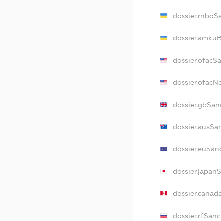
dossier.rnboS
dossier.amkuB
dossier.ofacS
dossier.ofac
dossier.gbSan
dossier.ausSa
dossier.euSan
dossier.japan
dossier.canad
dossier.rfSanc