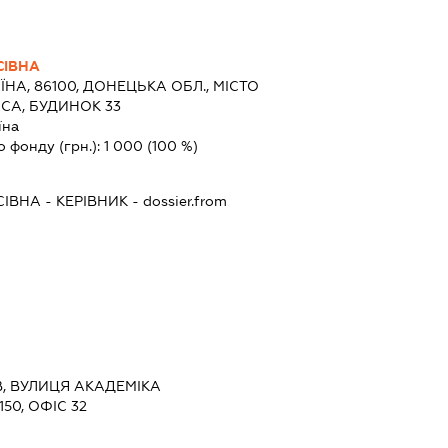
СІВНА
ЇНА, 86100, ДОНЕЦЬКА ОБЛ., МІСТО
СА, БУДИНОК 33
їна
о фонду (грн.):
1 000
(100 %)
СІВНА
-
КЕРІВНИК
- dossier.from
ЇВ, ВУЛИЦЯ АКАДЕМІКА
50, ОФІС 32