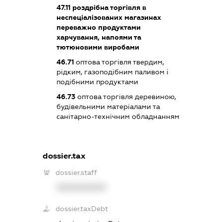
47.11
роздрібна торгівля в
неспеціалізованих магазинах
переважно продуктами
харчування, напоями та
тютюновими виробами
46.71
оптова торгівля твердим,
рідким, газоподібним паливом і
подібними продуктами
46.73
оптова торгівля деревиною,
будівельними матеріалами та
санітарно-технічним обладнанням
dossier.tax
dossier.staff
XXXXXXXXXX
dossier.taxDebt