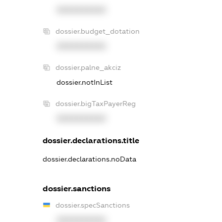
XXXXXXXXXX
dossier.budget_dotation
XXXXXXXXXX
dossier.palne_akciz
dossier.notInList
dossier.bigTaxPayerReg
XXXXXXXXXX
dossier.declarations.title
dossier.declarations.noData
dossier.sanctions
dossier.specSanctions
XXXXXXXXXX