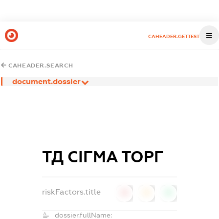
CAHEADER.GETTEST
CAHEADER.SEARCH
document.dossier
ТД СІГМА ТОРГ
riskFactors.title
0
0
0
dossier.fullName: