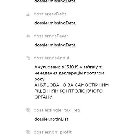
dossier.missingData
dossier.esvDebt
dossier.missingData
dossier.ndsPayer
dossier.missingData
dossier.ndsAnnul
Анульовано з 15.10.19 у зв'язку з:
ненадання декларацiй протягом
року
АНУЛЬОВАНО ЗА САМОСТIЙНИМ
РIШЕННЯМ КОНТРОЛЮЮЧОГО
ОРГАНУ.
dossier.single_tax_reg
dossier.notInList
dossier.non_profit