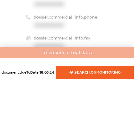
XXXXXXXXXX
dossier.commercial_info.phone
XXXXXXXXXX
dossier.commercial_info.fax
XXXXXXXXXX
freemium.actualData
dossier.commercial_info.email
XXXXXXXXXX
document.dueToDate
18.05.24
SEARCH.ONMONITORING
dossier.commercial_info.website
XXXXXXXXXX
dossier.commercial_info.activity
XXXXXXXXXX