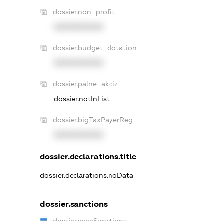
dossier.non_profit
XXXXXXXXXX
dossier.budget_dotation
XXXXXXXXXX
dossier.palne_akciz
dossier.notInList
dossier.bigTaxPayerReg
XXXXXXXXXX
dossier.declarations.title
dossier.declarations.noData
dossier.sanctions
dossier.specSanctions