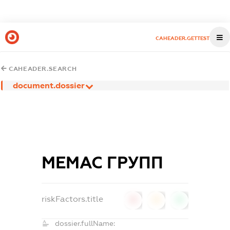
CAHEADER.GETTEST
CAHEADER.SEARCH
document.dossier
МЕМАС ГРУПП
riskFactors.title
0
0
0
dossier.fullName: