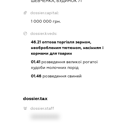
ШЕВЧЕНКА, БУДИНОК 71
dossier.capital:
1 000 000 грн.
dossier.kveds:
46.21
оптова торгівля зерном,
необробленим тютюном, насінням і
кормами для тварин
01.41
розведення великої рогатої
худоби молочних порід
01.46
розведення свиней
dossier.tax
dossier.staff
XXXXXXXXXX