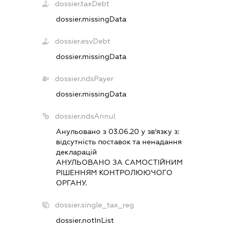
dossier.taxDebt
dossier.missingData
dossier.esvDebt
dossier.missingData
dossier.ndsPayer
dossier.missingData
dossier.ndsAnnul
Анульовано з 03.06.20 у зв'язку з:
вiдсутнiсть поставок та ненадання
декларацiй
АНУЛЬОВАНО ЗА САМОСТIЙНИМ
РIШЕННЯМ КОНТРОЛЮЮЧОГО
ОРГАНУ.
dossier.single_tax_reg
dossier.notInList