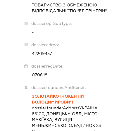
ТОВАРИСТВО З ОБМЕЖЕНОЮ
ВІДПОВІДАЛЬНІСТЮ "ЕЛІТВІНГРІН"
dossier.opfSubType:
-
dossier.edrpo:
42209457
dossier.regDate:
07.06.18
dossier.foundersAndBenef:
ЗОЛОТАЙКО ІНОКЕНТІЙ
ВОЛОДИМИРОВИЧ
dossier.founderAddress
УКРАЇНА,
86100, ДОНЕЦЬКА ОБЛ., МІСТО
МАКІЇВКА, ВУЛИЦЯ
МЕНЬЖИНСЬКОГО, БУДИНОК 23