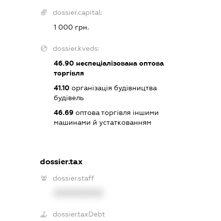
dossier.capital:
1 000 грн.
dossier.kveds:
46.90
неспеціалізована оптова
торгівля
41.10
організація будівництва
будівель
46.69
оптова торгівля іншими
машинами й устаткованням
dossier.tax
dossier.staff
XXXXXXXXXX
dossier.taxDebt