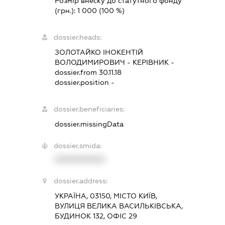
Розмір внеску до статутного фонду
(грн.):
1 000
(100 %)
dossier.heads:
ЗОЛОТАЙКО ІНОКЕНТІЙ
ВОЛОДИМИРОВИЧ
-
КЕРІВНИК
-
dossier.from 30.11.18
dossier.position -
dossier.beneficiaries:
dossier.missingData
dossier.smida:
XXXXXXXXXX
dossier.address:
УКРАЇНА, 03150, МІСТО КИЇВ,
ВУЛИЦЯ ВЕЛИКА ВАСИЛЬКІВСЬКА,
БУДИНОК 132, ОФІС 29