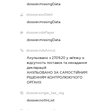
dossier.missingData
dossier.esvDebt
dossier.missingData
dossier.ndsPayer
dossier.missingData
dossier.ndsAnnul
Анульовано з 27.09.20 у зв'язку з:
вiдсутнiсть поставок та ненадання
декларацiй
АНУЛЬОВАНО ЗА САМОСТIЙНИМ
РIШЕННЯМ КОНТРОЛЮЮЧОГО
ОРГАНУ.
dossier.single_tax_reg
dossier.notInList