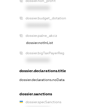
dossier.non_profit
XXXXXXXXXX
dossier.budget_dotation
XXXXXXXXXX
dossier.palne_akciz
dossier.notInList
dossier.bigTaxPayerReg
XXXXXXXXXX
dossier.declarations.title
dossier.declarations.noData
dossier.sanctions
dossier.specSanctions