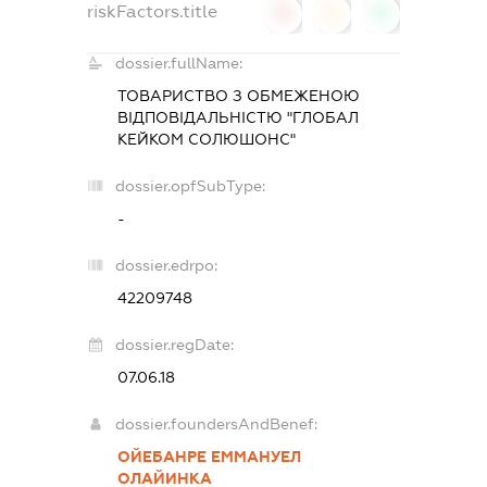
riskFactors.title
0
0
0
dossier.fullName:
ТОВАРИСТВО З ОБМЕЖЕНОЮ
ВІДПОВІДАЛЬНІСТЮ "ГЛОБАЛ
КЕЙКОМ СОЛЮШОНС"
dossier.opfSubType:
-
dossier.edrpo:
42209748
dossier.regDate:
07.06.18
dossier.foundersAndBenef:
ОЙЕБАНРЕ ЕММАНУЕЛ
ОЛАЙИНКА