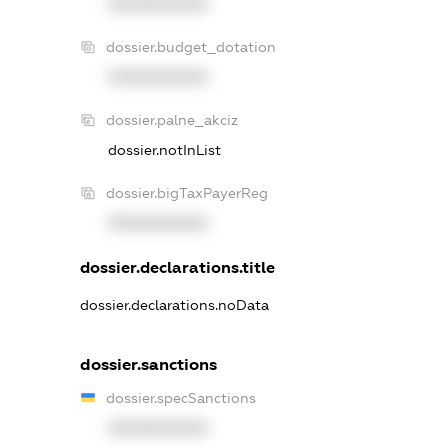
XXXXXXXXXX
dossier.budget_dotation
XXXXXXXXXX
dossier.palne_akciz
dossier.notInList
dossier.bigTaxPayerReg
XXXXXXXXXX
dossier.declarations.title
dossier.declarations.noData
dossier.sanctions
dossier.specSanctions
XXXXXXXXXX