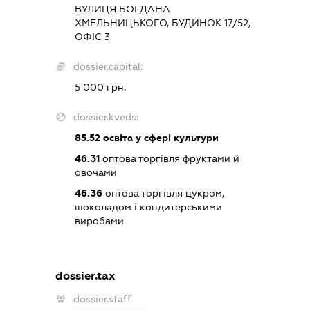
ВУЛИЦЯ БОГДАНА
ХМЕЛЬНИЦЬКОГО, БУДИНОК 17/52,
ОФІС 3
dossier.capital:
5 000 грн.
dossier.kveds:
85.52
освіта у сфері культури
46.31
оптова торгівля фруктами й
овочами
46.36
оптова торгівля цукром,
шоколадом і кондитерськими
виробами
dossier.tax
dossier.staff