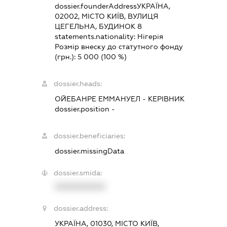
dossier.founderAddress
УКРАЇНА,
02002, МІСТО КИЇВ, ВУЛИЦЯ
ЦЕГЕЛЬНА, БУДИНОК 8
statements.nationality:
Нігерія
Розмір внеску до статутного фонду
(грн.):
5 000
(100 %)
dossier.heads:
ОЙЕБАНРЕ ЕММАНУЕЛ
-
КЕРІВНИК
dossier.position -
dossier.beneficiaries:
dossier.missingData
dossier.smida:
XXXXXXXXXX
dossier.address:
УКРАЇНА, 01030, МІСТО КИЇВ,