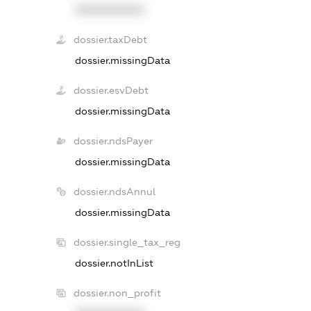
XXXXXXXXXX
dossier.taxDebt
dossier.missingData
dossier.esvDebt
dossier.missingData
dossier.ndsPayer
dossier.missingData
dossier.ndsAnnul
dossier.missingData
dossier.single_tax_reg
dossier.notInList
dossier.non_profit