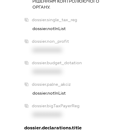
РIШЕННЯМ КОНТРОЛЮЮЧОГО
ОРГАНУ.
dossier.single_tax_reg
dossier.notInList
dossier.non_profit
XXXXXXXXXX
dossier.budget_dotation
XXXXXXXXXX
dossier.palne_akciz
dossier.notInList
dossier.bigTaxPayerReg
XXXXXXXXXX
dossier.declarations.title