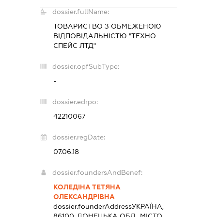
dossier.fullName:
ТОВАРИСТВО З ОБМЕЖЕНОЮ
ВІДПОВІДАЛЬНІСТЮ "ТЕХНО
СПЕЙС ЛТД"
dossier.opfSubType:
-
dossier.edrpo:
42210067
dossier.regDate:
07.06.18
dossier.foundersAndBenef:
КОЛЕДІНА ТЕТЯНА
ОЛЕКСАНДРІВНА
dossier.founderAddress
УКРАЇНА,
86100, ДОНЕЦЬКА ОБЛ., МІСТО