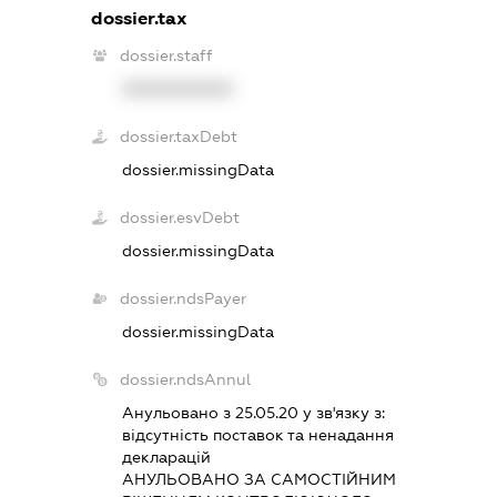
dossier.tax
dossier.staff
XXXXXXXXXX
dossier.taxDebt
dossier.missingData
dossier.esvDebt
dossier.missingData
dossier.ndsPayer
dossier.missingData
dossier.ndsAnnul
Анульовано з 25.05.20 у зв'язку з:
вiдсутнiсть поставок та ненадання
декларацiй
АНУЛЬОВАНО ЗА САМОСТIЙНИМ