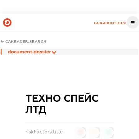
CAHEADER.GETTEST
CAHEADER.SEARCH
document.dossier
ТЕХНО СПЕЙС
ЛТД
riskFactors.title
0
0
0