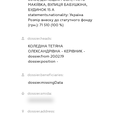
МАКІЇВКА, ВУЛИЦЯ БАБУШКІНА,
БУДИНОК 15 А
statements.nationality:
Україна
Розмір внеску до статутного фонду
(грн.):
71 510
(100 %)
dossier.heads:
КОЛЕДІНА ТЕТЯНА
ОЛЕКСАНДРІВНА
-
КЕРІВНИК
-
dossier.from 20.02.19
dossier.position -
dossier.beneficiaries:
dossier.missingData
dossier.smida:
XXXXXXXXXX
dossier.address: