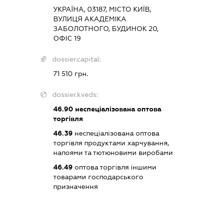
УКРАЇНА, 03187, МІСТО КИЇВ,
ВУЛИЦЯ АКАДЕМІКА
ЗАБОЛОТНОГО, БУДИНОК 20,
ОФІС 19
dossier.capital:
71 510 грн.
dossier.kveds:
46.90
неспеціалізована оптова
торгівля
46.39
неспеціалізована оптова
торгівля продуктами харчування,
напоями та тютюновими виробами
46.49
оптова торгівля іншими
товарами господарського
призначення