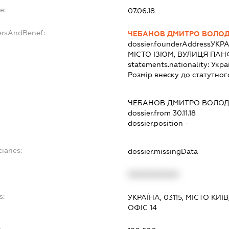
e:
07.06.18
ersAndBenef:
ЧЕБАНОВ ДМИТРО ВОЛО
dossier.founderAddress
УКРА
МІСТО ІЗЮМ, ВУЛИЦЯ ПАН
statements.nationality:
Укра
Розмір внеску до статутног
ЧЕБАНОВ ДМИТРО ВОЛО
dossier.from 30.11.18
dossier.position -
iaries:
dossier.missingData
XXXXXXXXXX
s:
УКРАЇНА, 03115, МІСТО КИ
ОФІС 14