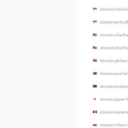
dossier.rnboS
dossier.amkuB
dossier.ofacS
dossier.ofac
dossier.gbSan
dossier.ausSa
dossier.euSan
dossier.japan
dossier.canad
dossier.rfSanc