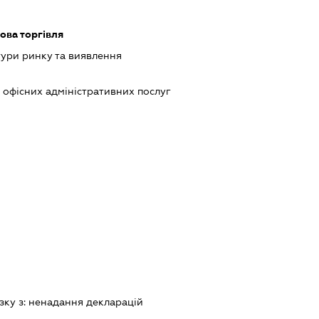
ова торгівля
ури ринку та виявлення
офісних адміністративних послуг
зку з:
ненадання декларацiй