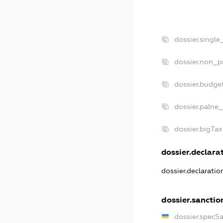
dossier.singl
dossier.non_p
dossier.budge
dossier.palne_
dossier.bigTa
dossier.declarat
dossier.declarati
dossier.sanctio
dossier.specS