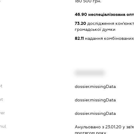
:
180 500 грн.
46.90
неспеціалізована опт
73.20
дослідження кон'юнкт
громадської думки
82.11
надання комбінованих 
XXXXXXXXXX
bt
dossier.missingData
bt
dossier.missingData
yer
dossier.missingData
nul
Анульовано з 23.01.20 у зв'я
протягом року