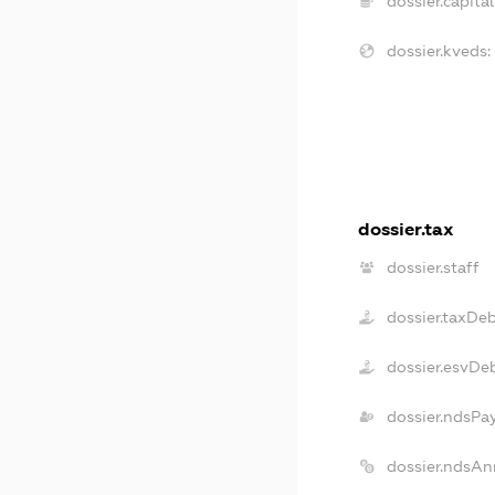
dossier.capital
dossier.kveds:
dossier.tax
dossier.staff
dossier.taxDe
dossier.esvDe
dossier.ndsPa
dossier.ndsAn