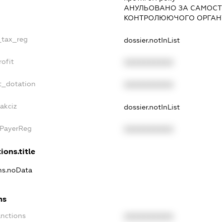
АНУЛЬОВАНО ЗА САМОСТ
КОНТРОЛЮЮЧОГО ОРГАНУ
e_tax_reg
dossier.notInList
rofit
XXXXXXXXXX
t_dotation
XXXXXXXXXX
akciz
dossier.notInList
xPayerReg
XXXXXXXXXX
ions.title
ons.noData
ns
anctions
XXXXXXXXXX