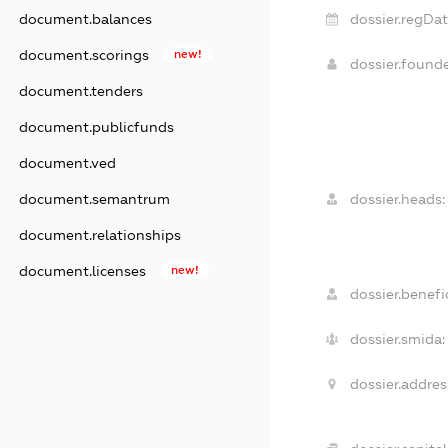
document.balances
dossier.regDat
document.scorings
new!
dossier.found
document.tenders
document.publicfunds
document.ved
document.semantrum
dossier.heads:
document.relationships
document.licenses
new!
dossier.benefic
dossier.smida:
dossier.addres