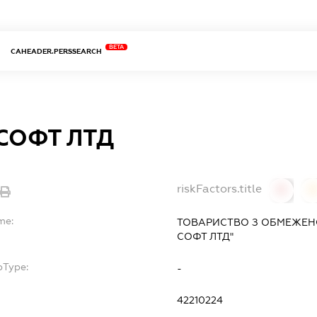
BETA
CAHEADER.PERSSEARCH
СОФТ ЛТД
riskFactors.title
0
0
me:
ТОВАРИСТВО З ОБМЕЖЕН
СОФТ ЛТД"
bType:
-
42210224