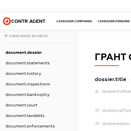
CONTR AGENT
CAHEADER.COMPANIES
CAHEADER.PERSONS
CAHEADER.SEARCH
document.dossier
ГРАНТ 
document.statements
document.history
dossier.title
document.inspections
dossier.fullNa
document.bankruptcy
document.court
dossier.opfSu
document.taxdebts
dossier.edrpo:
document.enforcements