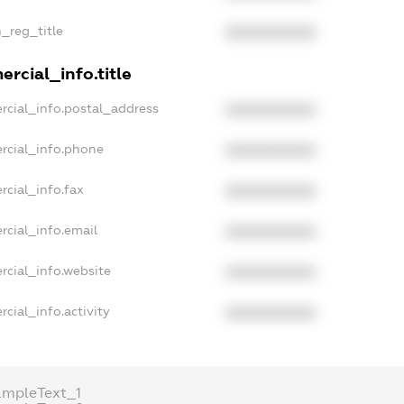
n_reg_title
XXXXXXXXXX
rcial_info.title
rcial_info.postal_address
XXXXXXXXXX
rcial_info.phone
XXXXXXXXXX
rcial_info.fax
XXXXXXXXXX
rcial_info.email
XXXXXXXXXX
rcial_info.website
XXXXXXXXXX
cial_info.activity
XXXXXXXXXX
ampleText_1