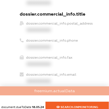
XXXXXXXXXX
dossier.commercial_info.title
dossier.commercial_info.postal_address
XXXXXXXXXX
dossier.commercial_info.phone
XXXXXXXXXX
dossier.commercial_info.fax
XXXXXXXXXX
dossier.commercial_info.email
XXXXXXXXXX
freemium.actualData
dossier.commercial_info.website
XXXXXXXXXX
document.dueToDate
18.05.24
SEARCH.ONMONITORING
dossier.commercial_info.activity