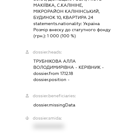
МАКІЇВКА, С.КАЛІНІНЕ,
МІКРОРАЙОН КАЛІНІНСЬКИЙ,
БУДИНОК 10, КВАРТИРА 24
statements.nationality:
Україна
Розмір внеску до статутного фонду
(грн.):
1 000
(100 %)
dossier.heads:
ТРУБНІКОВА АЛЛА
ВОЛОДИМИРІВНА
-
КЕРІВНИК
-
dossier.from 17.12.18
dossier.position -
dossier.beneficiaries:
dossier.missingData
dossier.smida:
XXXXXXXXXX