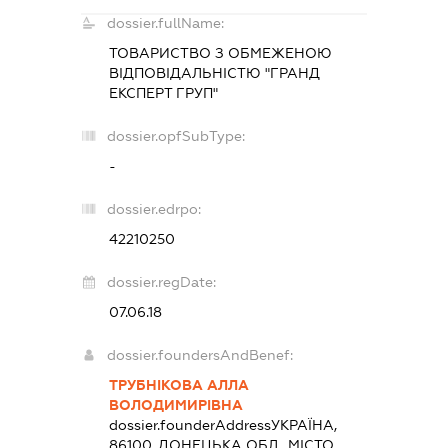
dossier.fullName:
ТОВАРИСТВО З ОБМЕЖЕНОЮ
ВІДПОВІДАЛЬНІСТЮ "ГРАНД
ЕКСПЕРТ ГРУП"
dossier.opfSubType:
-
dossier.edrpo:
42210250
dossier.regDate:
07.06.18
dossier.foundersAndBenef:
ТРУБНІКОВА АЛЛА
ВОЛОДИМИРІВНА
dossier.founderAddress
УКРАЇНА,
86100, ДОНЕЦЬКА ОБЛ., МІСТО