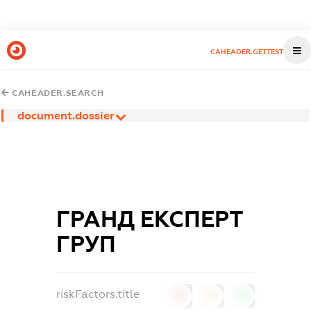
CAHEADER.GETTEST
CAHEADER.SEARCH
document.dossier
ГРАНД ЕКСПЕРТ
ГРУП
riskFactors.title
0
0
0