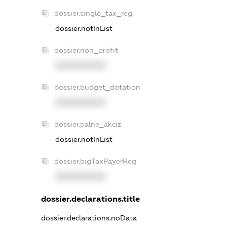
dossier.single_tax_reg
dossier.notInList
dossier.non_profit
XXXXXXXXXX
dossier.budget_dotation
XXXXXXXXXX
dossier.palne_akciz
dossier.notInList
dossier.bigTaxPayerReg
XXXXXXXXXX
dossier.declarations.title
dossier.declarations.noData