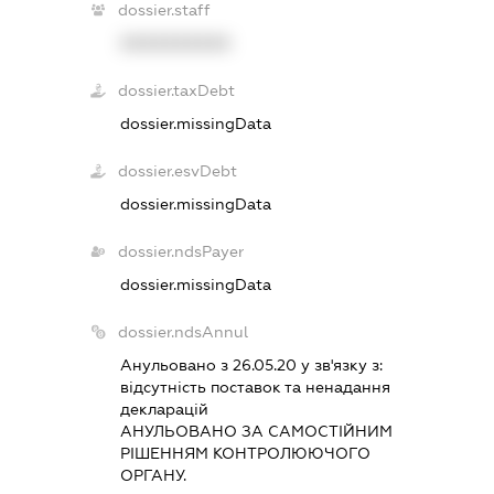
dossier.staff
XXXXXXXXXX
dossier.taxDebt
dossier.missingData
dossier.esvDebt
dossier.missingData
dossier.ndsPayer
dossier.missingData
dossier.ndsAnnul
Анульовано з 26.05.20 у зв'язку з:
вiдсутнiсть поставок та ненадання
декларацiй
АНУЛЬОВАНО ЗА САМОСТIЙНИМ
РIШЕННЯМ КОНТРОЛЮЮЧОГО
ОРГАНУ.