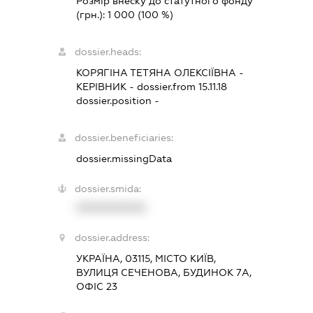
Розмір внеску до статутного фонду
(грн.):
1 000
(100 %)
dossier.heads:
КОРЯГІНА ТЕТЯНА ОЛЕКСІЇВНА
-
КЕРІВНИК
- dossier.from 15.11.18
dossier.position -
dossier.beneficiaries:
dossier.missingData
dossier.smida:
XXXXXXXXXX
dossier.address:
УКРАЇНА, 03115, МІСТО КИЇВ,
ВУЛИЦЯ СЕЧЕНОВА, БУДИНОК 7А,
ОФІС 23