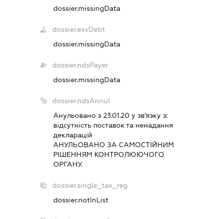
dossier.missingData
dossier.esvDebt
dossier.missingData
dossier.ndsPayer
dossier.missingData
dossier.ndsAnnul
Анульовано з 23.01.20 у зв'язку з:
вiдсутнiсть поставок та ненадання
декларацiй
АНУЛЬОВАНО ЗА САМОСТIЙНИМ
РIШЕННЯМ КОНТРОЛЮЮЧОГО
ОРГАНУ.
dossier.single_tax_reg
dossier.notInList