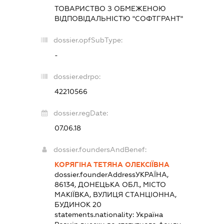
ТОВАРИСТВО З ОБМЕЖЕНОЮ
ВІДПОВІДАЛЬНІСТЮ "СОФТГРАНТ"
dossier.opfSubType:
-
dossier.edrpo:
42210566
dossier.regDate:
07.06.18
dossier.foundersAndBenef:
КОРЯГІНА ТЕТЯНА ОЛЕКСІЇВНА
dossier.founderAddress
УКРАЇНА,
86134, ДОНЕЦЬКА ОБЛ., МІСТО
МАКІЇВКА, ВУЛИЦЯ СТАНЦІОННА,
БУДИНОК 20
statements.nationality:
Україна