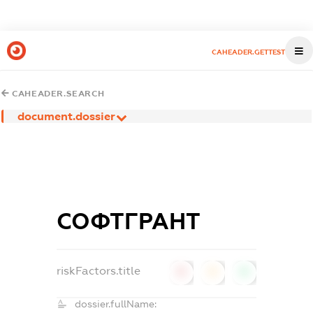
CAHEADER.GETTEST
CAHEADER.SEARCH
document.dossier
СОФТГРАНТ
riskFactors.title
0
0
0
dossier.fullName: