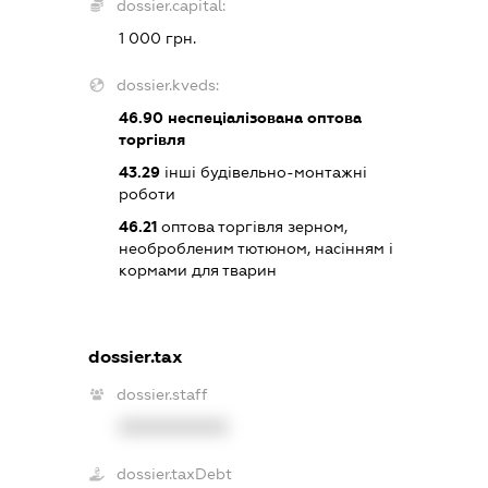
dossier.capital:
1 000 грн.
dossier.kveds:
46.90
неспеціалізована оптова
торгівля
43.29
інші будівельно-монтажні
роботи
46.21
оптова торгівля зерном,
необробленим тютюном, насінням і
кормами для тварин
dossier.tax
dossier.staff
XXXXXXXXXX
dossier.taxDebt