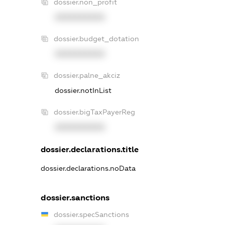
dossier.non_profit
XXXXXXXXXX
dossier.budget_dotation
XXXXXXXXXX
dossier.palne_akciz
dossier.notInList
dossier.bigTaxPayerReg
XXXXXXXXXX
dossier.declarations.title
dossier.declarations.noData
dossier.sanctions
dossier.specSanctions