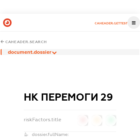
CAHEADER.GETTEST
CAHEADER.SEARCH
document.dossier
НК ПЕРЕМОГИ 29
riskFactors.title
0
0
0
dossier.fullName: