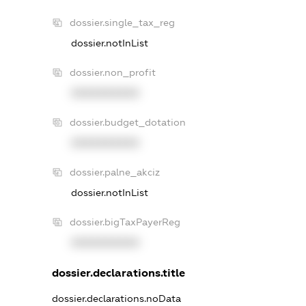
dossier.single_tax_reg
dossier.notInList
dossier.non_profit
XXXXXXXXXX
dossier.budget_dotation
XXXXXXXXXX
dossier.palne_akciz
dossier.notInList
dossier.bigTaxPayerReg
XXXXXXXXXX
dossier.declarations.title
dossier.declarations.noData