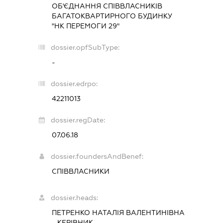
ОБ'ЄДНАННЯ СПІВВЛАСНИКІВ
БАГАТОКВАРТИРНОГО БУДИНКУ
"НК ПЕРЕМОГИ 29"
dossier.opfSubType:
-
dossier.edrpo:
42211013
dossier.regDate:
07.06.18
dossier.foundersAndBenef:
СПІВВЛАСНИКИ
dossier.heads:
ПЕТРЕНКО НАТАЛІЯ ВАЛЕНТИНІВНА
-
КЕРІВНИК