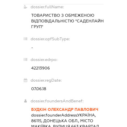
dossier.fullName:
ТОВАРИСТВО З ОБМЕЖЕНОЮ
ВІДПОВІДАЛЬНІСТЮ "САДЕНЛАЙН
ГРУП"
dossier.opfSubType:
-
dossier.edrpo:
42213906
dossier.regDate:
07.06.18
dossier.foundersAndBenef:
БУДКІН ОЛЕКСАНДР ПАВЛОВИЧ
dossier.founderAddress
УКРАЇНА,
86115, ДОНЕЦЬКА ОБЛ., МІСТО
МАКІЇВКА, ВУЛИЦЯ 663 КВАРТАЛ,