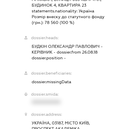
БУДИНОК 4, КВАРТИРА 23
statements.nationality:
Україна
Розмір внеску до статутного фонду
(грн.):
78 560
(100 %)
dossier.heads:
БУДКІН ОЛЕКСАНДР ПАВЛОВИЧ
-
КЕРІВНИК
- dossier.from 26.08.18
dossier.position -
dossier.beneficiaries:
dossier.missingData
dossier.smida:
XXXXXXXXXX
dossier.address:
УКРАЇНА, 03187, МІСТО КИЇВ,
ПРОСПЕКТ АКАДЕМІКА