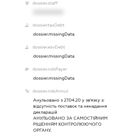
dossier.staff
XXXXXXXXXX
dossier.taxDebt
dossier.missingData
dossier.esvDebt
dossier.missingData
dossier.ndsPayer
dossier.missingData
dossier.ndsAnnul
Анульовано з 27.04.20 у зв'язку з:
вiдсутнiсть поставок та ненадання
декларацiй
АНУЛЬОВАНО ЗА САМОСТIЙНИМ
РIШЕННЯМ КОНТРОЛЮЮЧОГО
ОРГАНУ.