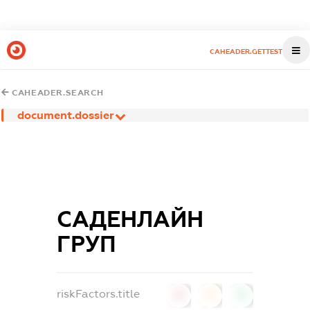
CAHEADER.GETTEST
CAHEADER.SEARCH
document.dossier
САДЕНЛАЙН
ГРУП
riskFactors.title
0
0
0