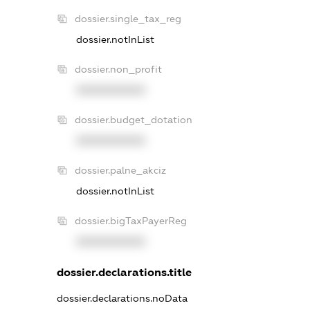
dossier.single_tax_reg
dossier.notInList
dossier.non_profit
XXXXXXXXXX
dossier.budget_dotation
XXXXXXXXXX
dossier.palne_akciz
dossier.notInList
dossier.bigTaxPayerReg
XXXXXXXXXX
dossier.declarations.title
dossier.declarations.noData