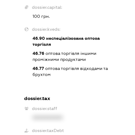
dossier.capital:
100 грн.
dossier.kveds:
46.90
неспеціалізована оптова
торгівля
46.76
оптова торгівля іншими
проміжними продуктами
46.77
оптова торгівля відходами та
брухтом
dossier.tax
dossier.staff
XXXXXXXXXX
dossier.taxDebt