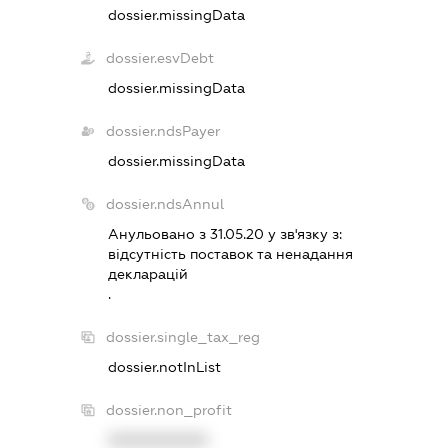
dossier.missingData
dossier.esvDebt
dossier.missingData
dossier.ndsPayer
dossier.missingData
dossier.ndsAnnul
Анульовано з 31.05.20 у зв'язку з:
вiдсутнiсть поставок та ненадання
декларацiй
.
dossier.single_tax_reg
dossier.notInList
dossier.non_profit
XXXXXXXXXX