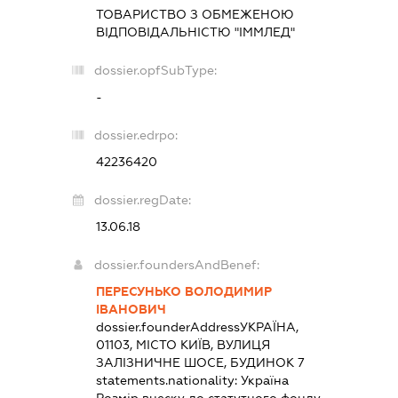
ТОВАРИСТВО З ОБМЕЖЕНОЮ
ВІДПОВІДАЛЬНІСТЮ "ІММЛЕД"
dossier.opfSubType:
-
dossier.edrpo:
42236420
dossier.regDate:
13.06.18
dossier.foundersAndBenef:
ПЕРЕСУНЬКО ВОЛОДИМИР
ІВАНОВИЧ
dossier.founderAddress
УКРАЇНА,
01103, МІСТО КИЇВ, ВУЛИЦЯ
ЗАЛІЗНИЧНЕ ШОСЕ, БУДИНОК 7
statements.nationality:
Україна
Розмір внеску до статутного фонду