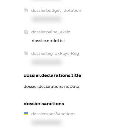
dossier.budget_dotation
XXXXXXXXXX
dossier.palne_akciz
dossier.notInList
dossier.bigTaxPayerReg
XXXXXXXXXX
dossier.declarations.title
dossier.declarations.noData
dossier.sanctions
dossier.specSanctions
XXXXXXXXXX