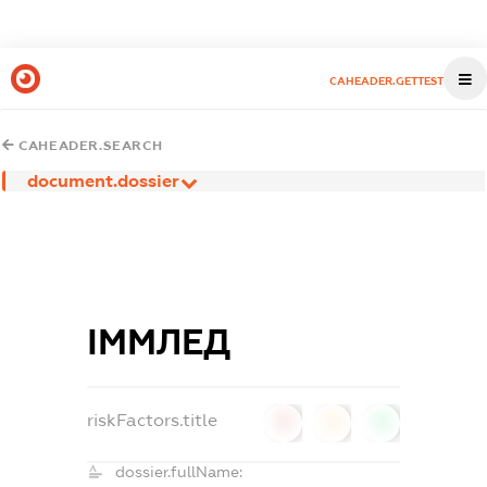
CAHEADER.GETTEST
CAHEADER.SEARCH
document.dossier
ІММЛЕД
riskFactors.title
0
0
0
dossier.fullName: