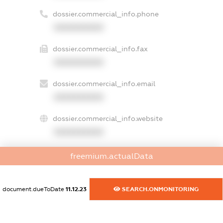
dossier.commercial_info.phone
XXXXXXXXXX
dossier.commercial_info.fax
XXXXXXXXXX
dossier.commercial_info.email
XXXXXXXXXX
dossier.commercial_info.website
XXXXXXXXXX
dossier.commercial_info.activity
freemium.actualData
XXXXXXXXXX
document.dueToDate
11.12.23
SEARCH.ONMONITORING
freemium.exampleText_1
freemium.exampleText_2