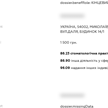
dossier.benefRole:
КІНЦЕВИ
XXXXXXXXXX
s:
УКРАЇНА, 54002, МИКОЛАЇ
ВУЛ.ДАЛЯ, БУДИНОК 14/1
:
1 500 грн.
86.23
стоматологічна прак
86.90
інша діяльність у сфе
96.09
надання інших індивіду
XXXXXXXXXX
bt
dossier.missingData