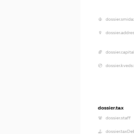
dossier.smida:
dossier.addres
dossier.capital
dossier.kveds:
dossier.tax
dossier.staff
dossier.taxDe