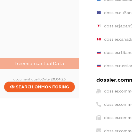
dossier.euSan
dossier.japan
dossier.canad
dossier.rfSan
freemium.actualData
dossier.russia
dossier.comm
document.dueToDate
20.04.25
SEARCH.ONMONITORING
dossier.comme
dossier.comm
dossier.comme
dossier.comme