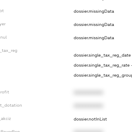
bt
dossier.missingData
yer
dossier.missingData
nnul
dossier.missingData
e_tax_reg
dossier.single_tax_reg_date 
dossier.single_tax_reg_rate 
dossier.single_tax_reg_grou
rofit
XXXXXXXXXX
et_dotation
XXXXXXXXXX
_akciz
dossier.notInList
axPayerReg