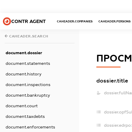
CONTR AGENT
CAHEADER.COMPANIES
CAHEADER.PERSONS
CAHEADER.SEARCH
document.dossier
ПРОСМ
document.statements
document.history
dossier.title
document.inspections
dossier.fullN
document.bankruptcy
document.court
dossier.opfSu
document.taxdebts
dossier.edrpo:
document.enforcements