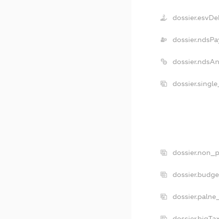
dossier.esvDe
dossier.ndsPa
dossier.ndsA
dossier.singl
dossier.non_p
dossier.budg
dossier.palne
dossier.bigT