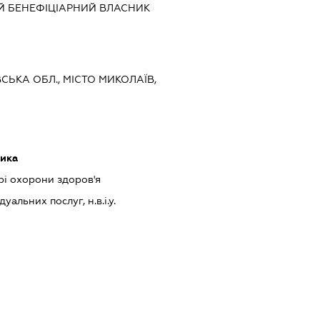
Й БЕНЕФІЦІАРНИЙ ВЛАСНИК
ВСЬКА ОБЛ., МІСТО МИКОЛАЇВ,
тика
рі охорони здоров'я
альних послуг, н.в.і.у.