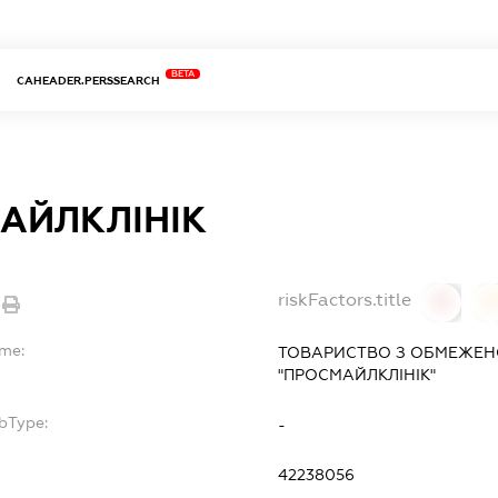
BETA
CAHEADER.PERSSEARCH
АЙЛКЛІНІК
riskFactors.title
0
ame:
ТОВАРИСТВО З ОБМЕЖЕН
"ПРОСМАЙЛКЛІНІК"
bType:
-
42238056