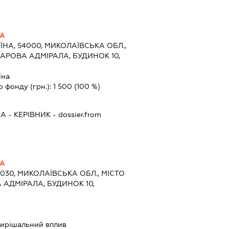
НА
ЇНА, 54000, МИКОЛАЇВСЬКА ОБЛ.,
КАРОВА АДМІРАЛА, БУДИНОК 10,
їна
о фонду (грн.):
1 500
(100 %)
НА
-
КЕРІВНИК
- dossier.from
НА
4030, МИКОЛАЇВСЬКА ОБЛ., МІСТО
 АДМІРАЛА, БУДИНОК 10,
ирішальний вплив