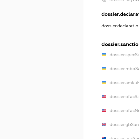
dossier.declarat
dossier.declarati
dossier.sanctio
dossier.specS
dossier.rnboS
dossier.amkuB
dossier.ofacS
dossier.ofac
dossier.gbSan
dossier.ausSa