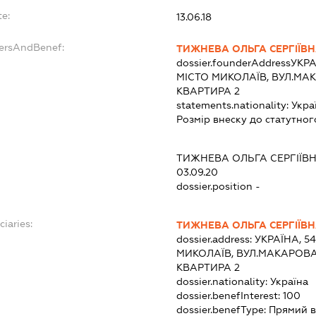
te:
13.06.18
dersAndBenef:
ТИЖНЕВА ОЛЬГА СЕРГІЇВ
dossier.founderAddress
УКРА
МІСТО МИКОЛАЇВ, ВУЛ.МА
КВАРТИРА 2
statements.nationality:
Укра
Розмір внеску до статутног
ТИЖНЕВА ОЛЬГА СЕРГІЇВ
03.09.20
dossier.position -
ciaries:
ТИЖНЕВА ОЛЬГА СЕРГІЇВ
dossier.address:
УКРАЇНА, 5
МИКОЛАЇВ, ВУЛ.МАКАРОВА
КВАРТИРА 2
dossier.nationality:
Україна
dossier.benefInterest:
100
dossier.benefType:
Прямий в