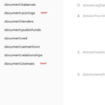
document.balances
dossier.regDa
document.scorings
new!
dossier.foun
document.tenders
document.publicfunds
document.ved
document.semantrum
dossier.heads:
document.relationships
document.licenses
new!
dossier.benefi