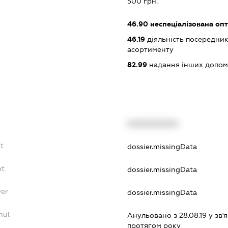
:
500 грн.
46.90
неспеціалізована опт
46.19
діяльність посередник
асортименту
82.99
надання інших допоміж
XXXXXXXXXX
bt
dossier.missingData
bt
dossier.missingData
yer
dossier.missingData
nul
Анульовано з 28.08.19 у зв'я
протягом року