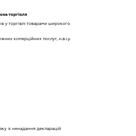
ова торгівля
ів у торгівлі товарами широкого
них комерційних послуг, н.в.і.у.
зку з:
ненадання декларацiй