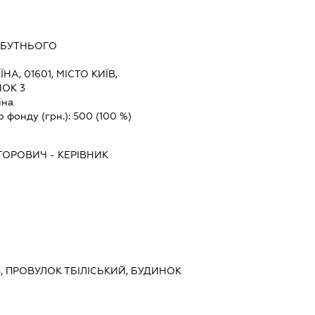
ЙБУТНЬОГО
ЇНА, 01601, МІСТО КИЇВ,
НОК 3
їна
о фонду (грн.):
500
(100 %)
ІГОРОВИЧ
-
КЕРІВНИК
ЇВ, ПРОВУЛОК ТБІЛІСЬКИЙ, БУДИНОК