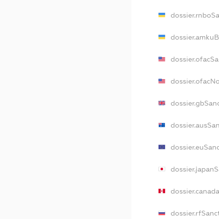
dossier.rnboS
dossier.amkuB
dossier.ofacS
dossier.ofacN
dossier.gbSan
dossier.ausSa
dossier.euSan
dossier.japan
dossier.canad
dossier.rfSanc