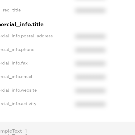
n_reg_title
XXXXXXXXXX
rcial_info.title
rcial_info.postal_address
XXXXXXXXXX
rcial_info.phone
XXXXXXXXXX
rcial_info.fax
XXXXXXXXXX
rcial_info.email
XXXXXXXXXX
rcial_info.website
XXXXXXXXXX
cial_info.activity
XXXXXXXXXX
ampleText_1