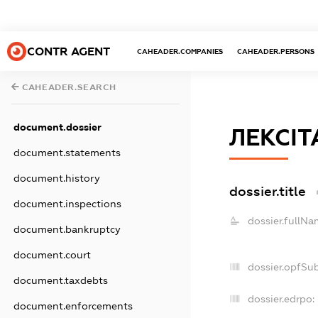
CONTR AGENT
CAHEADER.COMPANIES
CAHEADER.PERSONS
CAHEADER.SEARCH
document.dossier
ЛЕКСІТ
document.statements
document.history
dossier.title
document.inspections
dossier.fullNa
document.bankruptcy
document.court
dossier.opfSu
document.taxdebts
dossier.edrpo:
document.enforcements