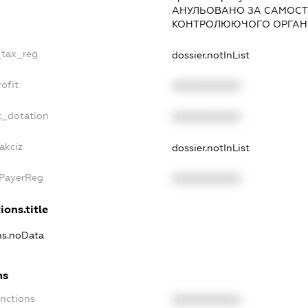
АНУЛЬОВАНО ЗА САМОСТ
КОНТРОЛЮЮЧОГО ОРГАНУ
_tax_reg
dossier.notInList
ofit
XXXXXXXXXX
t_dotation
XXXXXXXXXX
akciz
dossier.notInList
xPayerReg
XXXXXXXXXX
ions.title
ons.noData
ns
anctions
XXXXXXXXXX