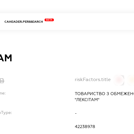
BETA
CAHEADER.PERSSEARCH
АМ
riskFactors.title
0
0
me:
ТОВАРИСТВО З ОБМЕЖЕН
"ЛЕКСІТАМ"
bType:
-
42238978