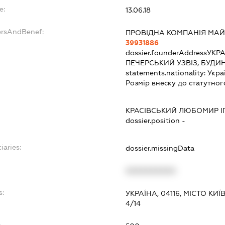
e:
13.06.18
ersAndBenef:
ПРОВІДНА КОМПАНІЯ МА
39931886
dossier.founderAddress
УКРА
ПЕЧЕРСЬКИЙ УЗВІЗ, БУДИ
statements.nationality:
Укра
Розмір внеску до статутног
КРАСІВСЬКИЙ ЛЮБОМИР 
dossier.position -
iaries:
dossier.missingData
XXXXXXXXXX
s:
УКРАЇНА, 04116, МІСТО КИ
4/14