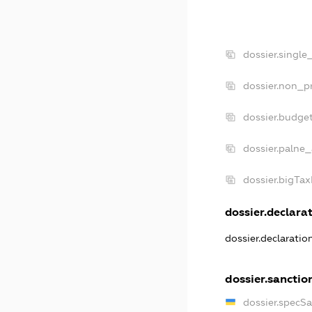
dossier.single
dossier.non_pr
dossier.budge
dossier.palne_
dossier.bigTa
dossier.declarat
dossier.declarati
dossier.sanctio
dossier.specS