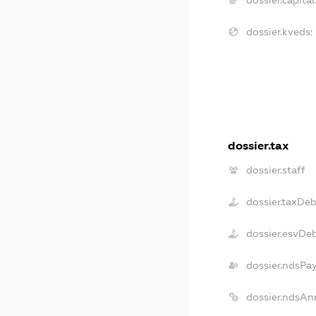
dossier.capital
dossier.kveds:
dossier.tax
dossier.staff
dossier.taxDe
dossier.esvDe
dossier.ndsPa
dossier.ndsAn