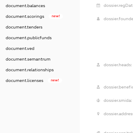
dossier.regDat
document.balances
document.scorings
new!
dossier.found
document.tenders
document.publicfunds
document.ved
document.semantrum
dossier.heads:
document.relationships
document.licenses
new!
dossier.benefic
dossier.smida:
dossier.addres