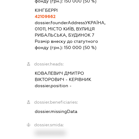
фонду (грн.):
150 000
(50 %)
КІНГБЕРРІ
42109662
dossier.founderAddress
УКРАЇНА,
01011, МІСТО КИЇВ, ВУЛИЦЯ
РИБАЛЬСЬКА, БУДИНОК 7
Розмір внеску до статутного
фонду (грн.):
150 000
(50 %)
dossier.heads:
КОВАЛЕВИЧ ДМИТРО
ВІКТОРОВИЧ
-
КЕРІВНИК
dossier.position -
dossier.beneficiaries:
dossier.missingData
dossier.smida:
XXXXXXXXXX