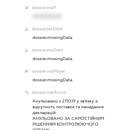
dossier.staff
XXXXXXXXXX
dossier.taxDebt
dossier.missingData
dossier.esvDebt
dossier.missingData
dossier.ndsPayer
dossier.missingData
dossier.ndsAnnul
Анульовано з 27.10.19 у зв'язку з:
вiдсутнiсть поставок та ненадання
декларацiй
АНУЛЬОВАНО ЗА САМОСТIЙНИМ
РIШЕННЯМ КОНТРОЛЮЮЧОГО
ОРГАНУ.