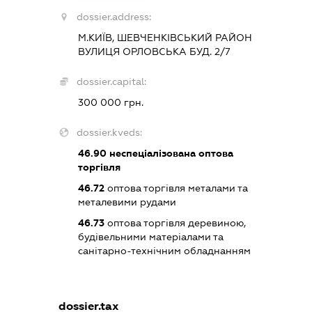
dossier.address:
М.КИЇВ, ШЕВЧЕНКІВСЬКИЙ РАЙОН
ВУЛИЦЯ ОРЛОВСЬКА БУД. 2/7
dossier.capital:
300 000 грн.
dossier.kveds:
46.90
неспеціалізована оптова
торгівля
46.72
оптова торгівля металами та
металевими рудами
46.73
оптова торгівля деревиною,
будівельними матеріалами та
санітарно-технічним обладнанням
dossier.tax