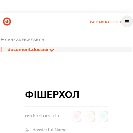
CAHEADER.GETTEST
CAHEADER.SEARCH
document.dossier
ФІШЕРХОЛ
riskFactors.title
0
0
0
dossier.fullName: