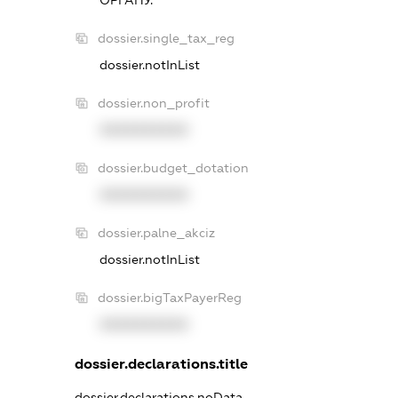
dossier.single_tax_reg
dossier.notInList
dossier.non_profit
XXXXXXXXXX
dossier.budget_dotation
XXXXXXXXXX
dossier.palne_akciz
dossier.notInList
dossier.bigTaxPayerReg
XXXXXXXXXX
dossier.declarations.title
dossier.declarations.noData