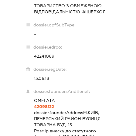
ТОВАРИСТВО З ОБМЕЖЕНОЮ
ВІДПОВІДАЛЬНІСТЮ
ФІШЕРХОЛ
dossier.opfSubType:
-
dossier.edrpo:
42241069
dossier.regDate:
13.06.18
dossier.foundersAndBenef:
ОМЕГАТА
42098132
dossier.founderAddress
М.КИЇВ,
ПЕЧЕРСЬКИЙ РАЙОН ВУЛИЦЯ
ТОВАРНА БУД. 15
Розмір внеску до статутного