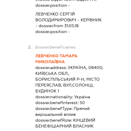
dossier.position -
ЛЕВЧЕНКО СЕРГІЙ
ВОЛОДИМИРОВИЧ
-
КЕРІВНИК
- dossier.from 31.05.18
dossier.position -
dossier.beneficiaries:
ЛЕВЧЕНКО ТАМАРА
МИКОЛАЇВНА
dossier.address:
УКРАЇНА, 08400,
КИЇВСЬКА ОБЛ.,
БОРИСПІЛЬСЬКИЙ Р-Н, МІСТО
ПЕРЕЯСЛАВ, ВУЛ.СОЛОНЦІ,
БУДИНОК 1
dossier.nationality:
Україна
dossier.benefInterest:
50
dossier.benefType:
Прямий
вирішальний вплив
dossier.benefRole:
КІНЦЕВИЙ
БЕНЕФІЦІАРНИЙ ВЛАСНИК