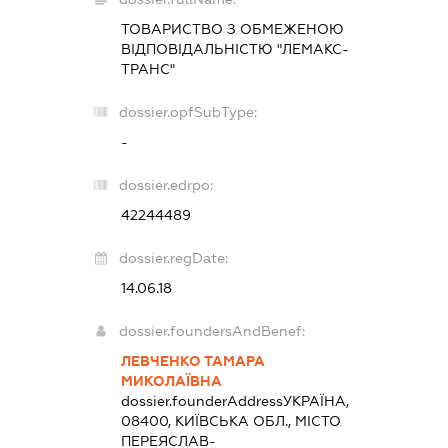
ТОВАРИСТВО З ОБМЕЖЕНОЮ
ВІДПОВІДАЛЬНІСТЮ "ЛЕМАКС-
ТРАНС"
dossier.opfSubType:
-
dossier.edrpo:
42244489
dossier.regDate:
14.06.18
dossier.foundersAndBenef:
ЛЕВЧЕНКО ТАМАРА
МИКОЛАЇВНА
dossier.founderAddress
УКРАЇНА,
08400, КИЇВСЬКА ОБЛ., МІСТО
ПЕРЕЯСЛАВ-