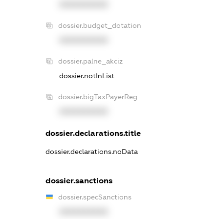
XXXXXXXXXX
dossier.budget_dotation
XXXXXXXXXX
dossier.palne_akciz
dossier.notInList
dossier.bigTaxPayerReg
XXXXXXXXXX
dossier.declarations.title
dossier.declarations.noData
dossier.sanctions
dossier.specSanctions
XXXXXXXXXX