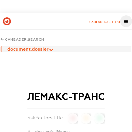
CAHEADER.GETTEST
CAHEADER.SEARCH
document.dossier
ЛЕМАКС-ТРАНС
riskFactors.title
0
0
0
dossier.fullName: