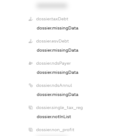
XXXXXXXXXX
dossier.taxDebt
dossier.missingData
dossier.esvDebt
dossier.missingData
dossier.ndsPayer
dossier.missingData
dossier.ndsAnnul
dossier.missingData
dossier.single_tax_reg
dossier.notInList
dossier.non_profit