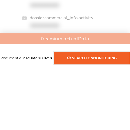
XXXXXXXXXX
dossier.commercial_info.activity
XXXXXXXXXX
freemium.actualData
freemium.exampleText_1
freemium.exampleText_2
document.dueToDate
20.07.18
SEARCH.ONMONITORING
freemium.anonymousPerSearch2
FREEMIUM.DETAILS
FREEMIUM.REGISTER