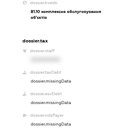
dossier.kveds:
81.10
комплексне обслуговування
об'єктів
dossier.tax
dossier.staff
XXXXXXXXXX
dossier.taxDebt
dossier.missingData
dossier.esvDebt
dossier.missingData
dossier.ndsPayer
dossier.missingData