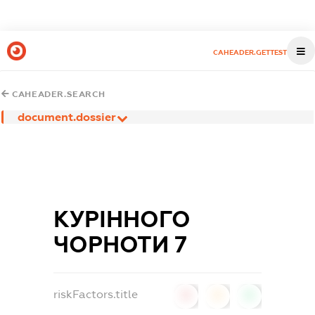
CAHEADER.GETTEST
CAHEADER.SEARCH
document.dossier
КУРІННОГО
ЧОРНОТИ 7
riskFactors.title
0
0
0