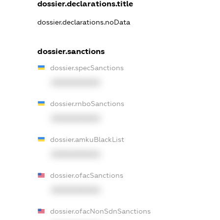
dossier.declarations.title
dossier.declarations.noData
dossier.sanctions
dossier.specSanctions
XXXXXXXXXX
dossier.rnboSanctions
XXXXXXXXXX
dossier.amkuBlackList
XXXXXXXXXX
dossier.ofacSanctions
XXXXXXXXXX
dossier.ofacNonSdnSanctions