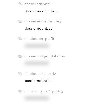
dossier.ndsAnnul
dossier.missingData
dossier.single_tax_reg
dossier.notInList
dossier.non_profit
XXXXXXXXXX
dossier.budget_dotation
XXXXXXXXXX
dossier.palne_akciz
dossier.notInList
dossier.bigTaxPayerReg
XXXXXXXXXX