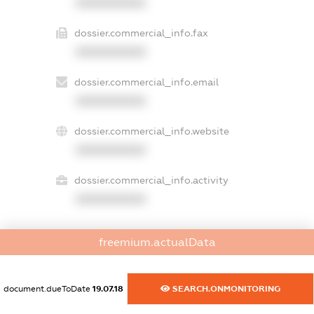
XXXXXXXXXX
dossier.commercial_info.fax
XXXXXXXXXX
dossier.commercial_info.email
XXXXXXXXXX
dossier.commercial_info.website
XXXXXXXXXX
dossier.commercial_info.activity
XXXXXXXXXX
freemium.actualData
freemium.exampleText_1
freemium.exampleText_2
freemium.anonymousPerSearch2
document.dueToDate
19.07.18
SEARCH.ONMONITORING
FREEMIUM.DETAILS