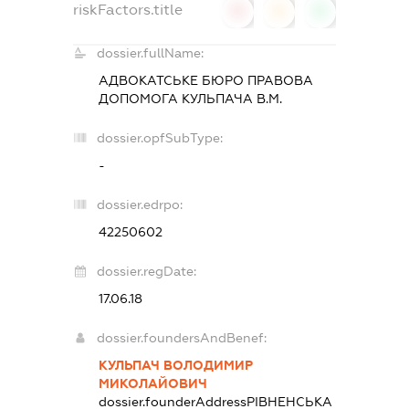
riskFactors.title
0
0
0
dossier.fullName:
АДВОКАТСЬКЕ БЮРО
ПРАВОВА
ДОПОМОГА КУЛЬПАЧА В.М.
dossier.opfSubType:
-
dossier.edrpo:
42250602
dossier.regDate:
17.06.18
dossier.foundersAndBenef:
КУЛЬПАЧ ВОЛОДИМИР
МИКОЛАЙОВИЧ
dossier.founderAddress
РІВНЕНСЬКА