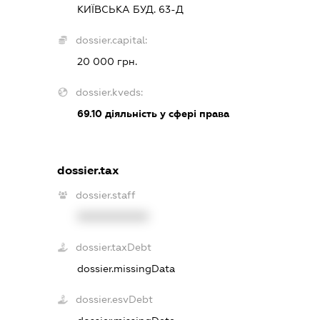
КИЇВСЬКА БУД. 63-Д
dossier.capital:
20 000 грн.
dossier.kveds:
69.10
діяльність у сфері права
dossier.tax
dossier.staff
XXXXXXXXXX
dossier.taxDebt
dossier.missingData
dossier.esvDebt