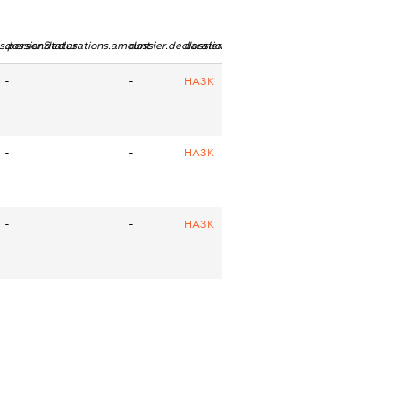
ns.personStatus
dossier.declarations.amount
dossier.declarations.currency
dossier.declarations.source
-
-
НАЗК
-
-
НАЗК
-
-
НАЗК