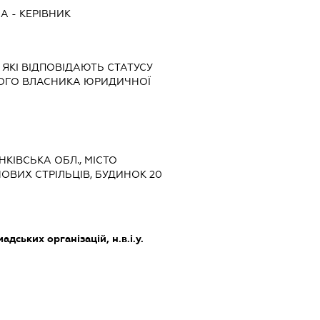
НА
-
КЕРІВНИК
 ЯКІ ВІДПОВІДАЮТЬ СТАТУСУ
НОГО ВЛАСНИКА ЮРИДИЧНОЇ
АНКІВСЬКА ОБЛ., МІСТО
ЧОВИХ СТРІЛЬЦІВ, БУДИНОК 20
адських організацій, н.в.і.у.