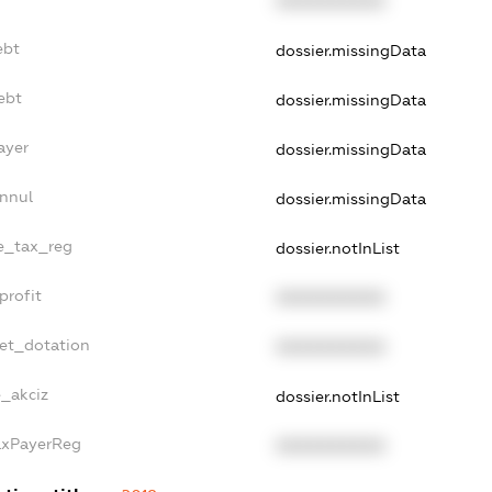
XXXXXXXXXX
ebt
dossier.missingData
ebt
dossier.missingData
ayer
dossier.missingData
Annul
dossier.missingData
le_tax_reg
dossier.notInList
profit
XXXXXXXXXX
get_dotation
XXXXXXXXXX
e_akciz
dossier.notInList
axPayerReg
XXXXXXXXXX