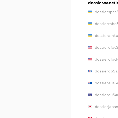
dossier.sancti
dossier.spec
dossier.rnbo
dossier.amku
dossier.ofac
dossier.ofa
dossier.gbSa
dossier.ausS
dossier.euSa
dossier.japa