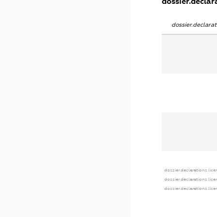
dossier.declara
dossier.declara
dossier.declarations.lice
dossier.declarations.lic
dossier.declarations.lic