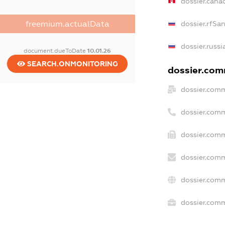
dossier.cana
dossier.rfSa
freemium.actualData
dossier.russi
document.dueToDate
10.01.26
SEARCH.ONMONITORING
dossier.comm
dossier.comm
dossier.comm
dossier.comm
dossier.comm
dossier.comm
dossier.comm