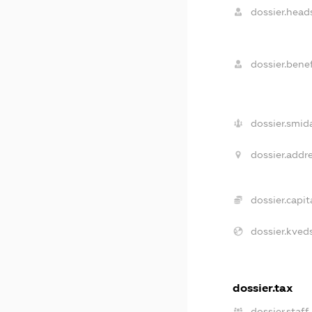
dossier.heads
dossier.benef
dossier.smida
dossier.addre
dossier.capita
dossier.kveds
dossier.tax
dossier.staff