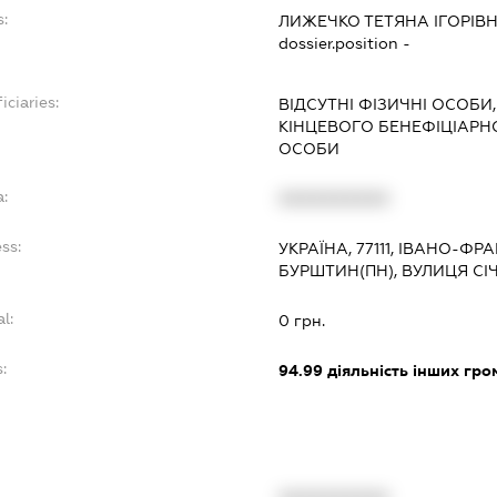
:
ЛИЖЕЧКО ТЕТЯНА ІГОРІВ
dossier.position -
iciaries:
ВІДСУТНІ ФІЗИЧНІ ОСОБИ,
КІНЦЕВОГО БЕНЕФІЦІАР
ОСОБИ
:
XXXXXXXXXX
ss:
УКРАЇНА, 77111, ІВАНО-ФР
БУРШТИН(ПН), ВУЛИЦЯ СІ
l:
0 грн.
:
94.99
діяльність інших гром