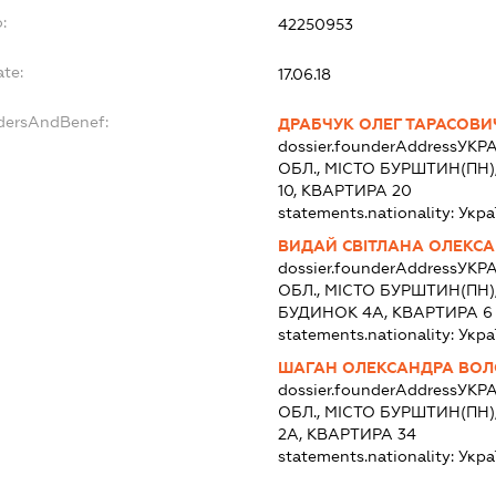
:
42250953
ate:
17.06.18
ndersAndBenef:
ДРАБЧУК ОЛЕГ ТАРАСОВИ
dossier.founderAddress
УКРА
ОБЛ., МІСТО БУРШТИН(ПН
10, КВАРТИРА 20
statements.nationality:
Укра
ВИДАЙ СВІТЛАНА ОЛЕКСА
dossier.founderAddress
УКРА
ОБЛ., МІСТО БУРШТИН(ПН
БУДИНОК 4А, КВАРТИРА 6
statements.nationality:
Укра
ШАГАН ОЛЕКСАНДРА ВО
dossier.founderAddress
УКРА
ОБЛ., МІСТО БУРШТИН(ПН
2А, КВАРТИРА 34
statements.nationality:
Укра