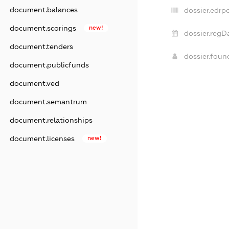
document.balances
dossier.edrpo
document.scorings
new!
dossier.regD
document.tenders
dossier.fou
document.publicfunds
document.ved
document.semantrum
document.relationships
document.licenses
new!