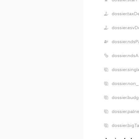
dossier.taxD
dossier.esvD
dossier.ndsP
dossier.nds
dossier.sing
dossier.non_
dossier.bud
dossier.paln
dossier.bigT