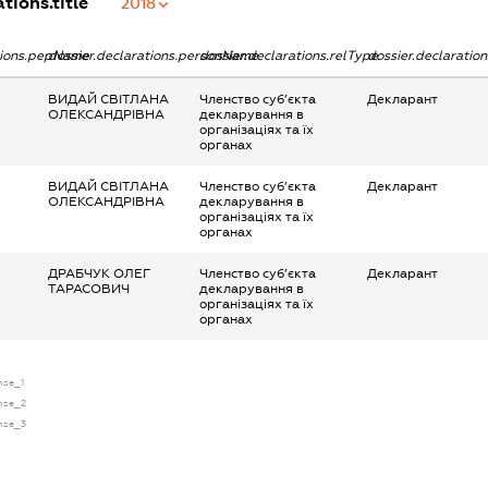
tions.title
2018
tions.pepName
dossier.declarations.personName
dossier.declarations.relType
dossier.declaratio
ВИДАЙ СВІТЛАНА
Членство суб’єкта
Декларант
ОЛЕКСАНДРІВНА
декларування в
організаціях та їх
органах
ВИДАЙ СВІТЛАНА
Членство суб’єкта
Декларант
ОЛЕКСАНДРІВНА
декларування в
організаціях та їх
органах
ДРАБЧУК ОЛЕГ
Членство суб’єкта
Декларант
ТАРАСОВИЧ
декларування в
організаціях та їх
органах
nse_1
ense_2
ense_3