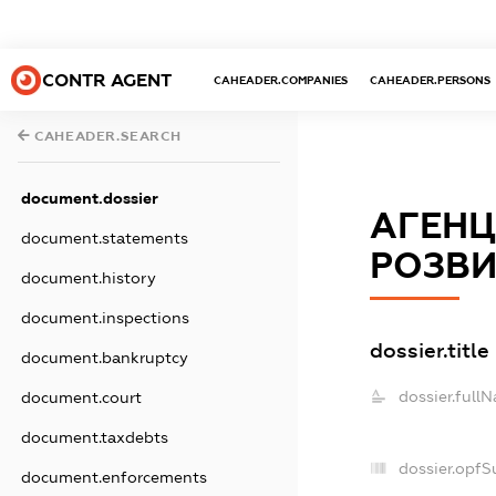
CONTR AGENT
CAHEADER.COMPANIES
CAHEADER.PERSONS
CAHEADER.SEARCH
document.dossier
АГЕНЦ
document.statements
РОЗВИ
document.history
document.inspections
dossier.title
document.bankruptcy
dossier.full
document.court
document.taxdebts
dossier.opfS
document.enforcements