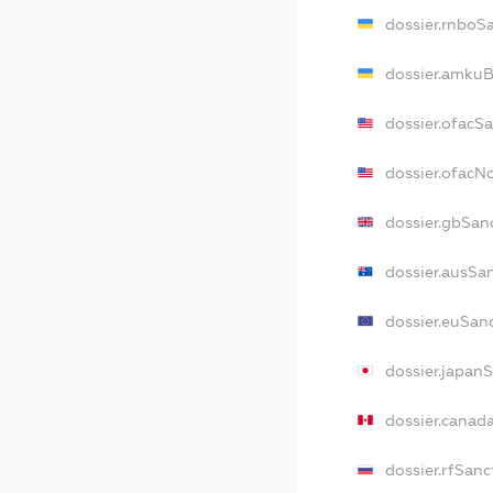
dossier.rnboS
dossier.amkuB
dossier.ofacS
dossier.ofac
dossier.gbSan
dossier.ausSa
dossier.euSan
dossier.japan
dossier.canad
dossier.rfSanc