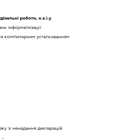
дівельні роботи, н.в.і.у.
ань інформатизації
ння комп'ютерним устаткованням
зку з:
ненадання декларацiй