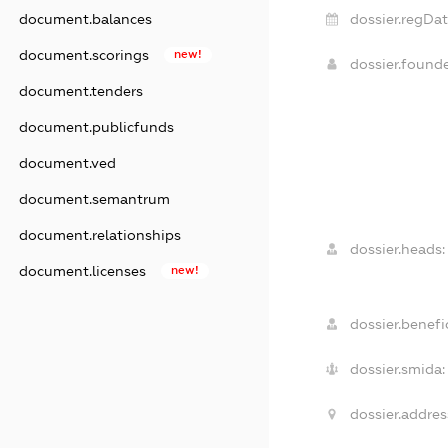
dossier.regDat
document.balances
document.scorings
new!
dossier.found
document.tenders
document.publicfunds
document.ved
document.semantrum
document.relationships
dossier.heads:
document.licenses
new!
dossier.benefic
dossier.smida:
dossier.addres