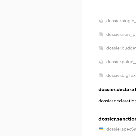
dossier.single
dossier.non_pr
dossier.budge
dossier.palne_
dossier.bigTa
dossier.declarat
dossier.declarati
dossier.sanctio
dossier.specS