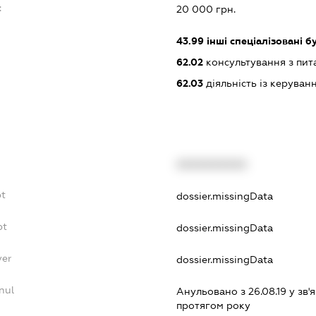
:
20 000 грн.
43.99
інші спеціалізовані бу
62.02
консультування з пит
62.03
діяльність із керува
XXXXXXXXXX
bt
dossier.missingData
bt
dossier.missingData
yer
dossier.missingData
nul
Анульовано з 26.08.19 у зв'я
протягом року