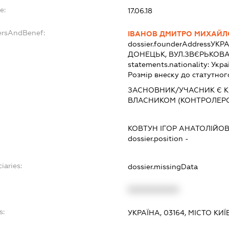
e:
17.06.18
ersAndBenef:
ІВАНОВ ДМИТРО МИХАЙ
dossier.founderAddress
УКРА
ДОНЕЦЬК, ВУЛ.ЗВЄРЬКОВА,
statements.nationality:
Укра
Розмір внеску до статутног
ЗАСНОВНИК/УЧАСНИК Є К
ВЛАСНИКОМ (КОНТРОЛЕР
КОВТУН ІГОР АНАТОЛІЙО
dossier.position -
iaries:
dossier.missingData
XXXXXXXXXX
s:
УКРАЇНА, 03164, МІСТО КИ