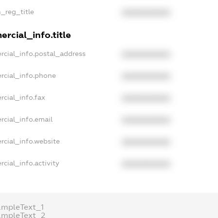
n_reg_title
XXXXXXXXXX
rcial_info.title
rcial_info.postal_address
XXXXXXXXXX
rcial_info.phone
XXXXXXXXXX
rcial_info.fax
XXXXXXXXXX
rcial_info.email
XXXXXXXXXX
rcial_info.website
XXXXXXXXXX
cial_info.activity
XXXXXXXXXX
ampleText_1
ampleText_2