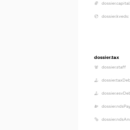
dossier.capital
dossier.kveds:
dossier.tax
dossier.staff
dossier.taxDe
dossier.esvDe
dossier.ndsPa
dossier.ndsAn