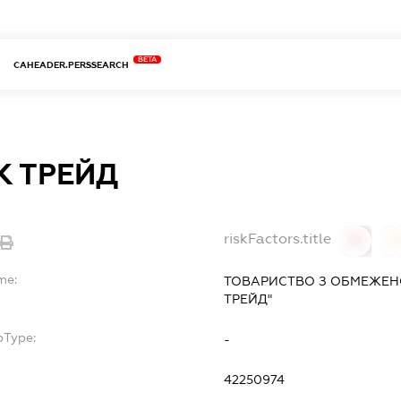
BETA
CAHEADER.PERSSEARCH
К ТРЕЙД
riskFactors.title
0
0
me:
ТОВАРИСТВО З ОБМЕЖЕНО
ТРЕЙД"
bType:
-
42250974