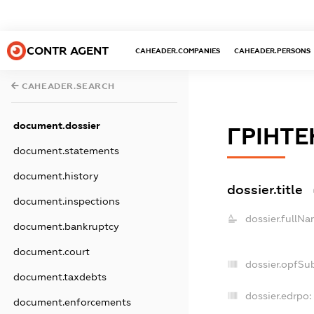
CONTR AGENT
CAHEADER.COMPANIES
CAHEADER.PERSONS
CAHEADER.SEARCH
document.dossier
ГРІНТЕ
document.statements
document.history
dossier.title
document.inspections
dossier.fullNa
document.bankruptcy
document.court
dossier.opfSu
document.taxdebts
dossier.edrpo:
document.enforcements