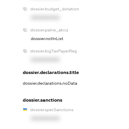
dossier.budget_dotation
XXXXXXXXXX
dossier.palne_akciz
dossier.notInList
dossier.bigTaxPayerReg
XXXXXXXXXX
dossier.declarations.title
dossier.declarations.noData
dossier.sanctions
dossier.specSanctions
XXXXXXXXXX