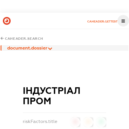
CAHEADER.GETTEST
CAHEADER.SEARCH
document.dossier
ІНДУСТРІАЛ
ПРОМ
riskFactors.title
0
0
0