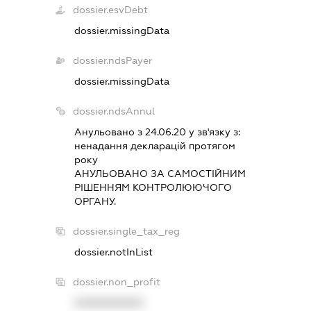
dossier.esvDebt
dossier.missingData
dossier.ndsPayer
dossier.missingData
dossier.ndsAnnul
Анульовано з 24.06.20 у зв'язку з:
ненадання декларацiй протягом
року
АНУЛЬОВАНО ЗА САМОСТIЙНИМ
РIШЕННЯМ КОНТРОЛЮЮЧОГО
ОРГАНУ.
dossier.single_tax_reg
dossier.notInList
dossier.non_profit
XXXXXXXXXX