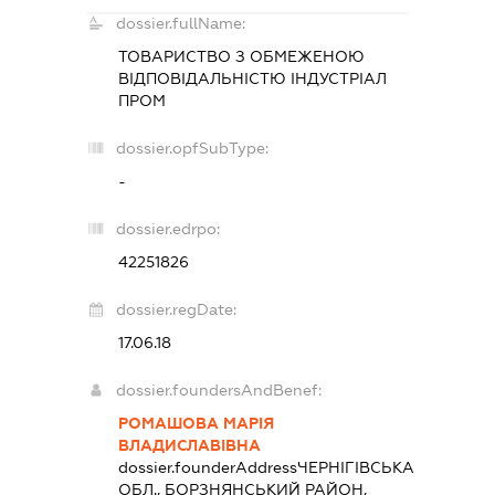
dossier.fullName:
ТОВАРИСТВО З ОБМЕЖЕНОЮ
ВІДПОВІДАЛЬНІСТЮ
ІНДУСТРІАЛ
ПРОМ
dossier.opfSubType:
-
dossier.edrpo:
42251826
dossier.regDate:
17.06.18
dossier.foundersAndBenef:
РОМАШОВА МАРІЯ
ВЛАДИСЛАВІВНА
dossier.founderAddress
ЧЕРНІГІВСЬКА
ОБЛ., БОРЗНЯНСЬКИЙ РАЙОН,