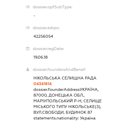
dossier.opfSubType:
-
dossier.edrpo:
42256054
dossier.regDate:
19.06.18
dossier.foundersAndBenef:
НІКОЛЬСЬКА СЕЛИЩНА РАДА
04341614
dossier.founderAddress
УКРАЇНА,
87000, ДОНЕЦЬКА ОБЛ.,
МАРІУПОЛЬСЬКИЙ Р-Н, СЕЛИЩЕ
МІСЬКОГО ТИПУ НІКОЛЬСЬКЕ(З),
ВУЛ.СВОБОДИ, БУДИНОК 87
statements.nationality:
Україна