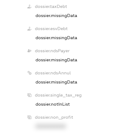
dossier.taxDebt
dossier.missingData
dossier.esvDebt
dossier.missingData
dossier.ndsPayer
dossier.missingData
dossier.ndsAnnul
dossier.missingData
dossier.single_tax_reg
dossier.notInList
dossier.non_profit
XXXXXXXXXX