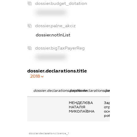
dossier.budget_dotation
XXXXXXXXXX
dossier.palne_akciz
dossier.notInList
dossier.bigTaxPayerReg
XXXXXXXXXX
dossier.declarations.title
2018
dossier.declarations.pepName
dossier.declarations.personName
dossier.declaratio
МЕНДЕЛЄВА
Заробітна плата
НАТАЛІЯ
отримана за
МИКОЛАЇВНА
основним місцем
роботи
dossier.declarations.license_1