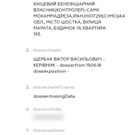
КІНЦЕВИЙ БЕНЕФІЦІАРНИЙ
ВЛАСНИК(КОНТРОЛЕР)-САМІЇ
МОХАММАДРЕЗА,ІРАН,ІН017299,СУМСЬКА
ОБЛ., МІСТО ШОСТКА, ВУЛИЦЯ
МАРАТА, БУДИНОК 19, КВАРТИРА
193.
dossier.heads:
ЩЕРБАК ВІКТОР ВАСИЛЬОВИЧ
-
КЕРІВНИК
- dossier.from 19.06.18
dossier.position -
dossier.beneficiaries:
dossier.missingData
dossier.smida:
XXXXXXXXXX
dossier.address: