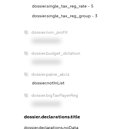
dossier.single_tax_reg_rate - 5
dossier.single_tax_reg_group - 3
dossier.non_profit
XXXXXXXXXX
dossier.budget_dotation
XXXXXXXXXX
dossier.palne_akciz
dossier.notInList
dossier.bigTaxPayerReg
XXXXXXXXXX
dossier.declarations.title
dossier.declarations.noData