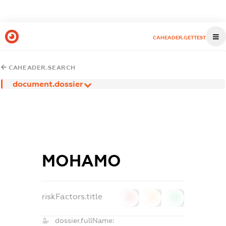
CAHEADER.GETTEST
CAHEADER.SEARCH
document.dossier
МОНАМО
riskFactors.title
0
0
0
dossier.fullName: