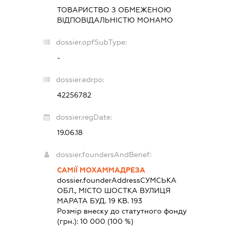
ТОВАРИСТВО З ОБМЕЖЕНОЮ
ВІДПОВІДАЛЬНІСТЮ
МОНАМО
dossier.opfSubType:
-
dossier.edrpo:
42256782
dossier.regDate:
19.06.18
dossier.foundersAndBenef:
САМІЇ МОХАММАДРЕЗА
dossier.founderAddress
СУМСЬКА
ОБЛ., МІСТО ШОСТКА ВУЛИЦЯ
МАРАТА БУД. 19 КВ. 193
Розмір внеску до статутного фонду
(грн.):
10 000
(100 %)