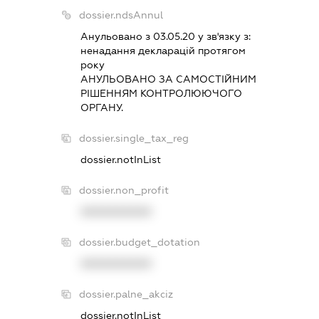
dossier.ndsAnnul
Анульовано з 03.05.20 у зв'язку з:
ненадання декларацiй протягом
року
АНУЛЬОВАНО ЗА САМОСТIЙНИМ
РIШЕННЯМ КОНТРОЛЮЮЧОГО
ОРГАНУ.
dossier.single_tax_reg
dossier.notInList
dossier.non_profit
XXXXXXXXXX
dossier.budget_dotation
XXXXXXXXXX
dossier.palne_akciz
dossier.notInList