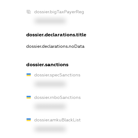
dossier.bigTaxPayerReg
XXXXXXXXXX
dossier.declarations.title
dossier.declarations.noData
dossier.sanctions
dossier.specSanctions
XXXXXXXXXX
dossier.rnboSanctions
XXXXXXXXXX
dossier.amkuBlackList
XXXXXXXXXX