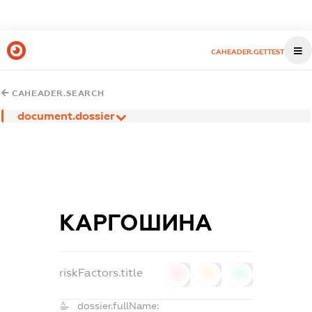
CAHEADER.GETTEST
CAHEADER.SEARCH
document.dossier
КАРГОШИНА
riskFactors.title
0
0
0
dossier.fullName: