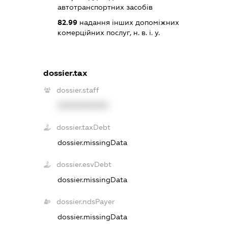
автотранспортних засобів
82.99
надання інших допоміжних
комерційних послуг, н. в. і. у.
dossier.tax
dossier.staff
XXXXXXXXXX
dossier.taxDebt
dossier.missingData
dossier.esvDebt
dossier.missingData
dossier.ndsPayer
dossier.missingData