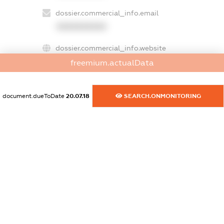
dossier.commercial_info.email
XXXXXXXXXX
dossier.commercial_info.website
XXXXXXXXXX
freemium.actualData
dossier.commercial_info.activity
XXXXXXXXXX
document.dueToDate
20.07.18
SEARCH.ONMONITORING
freemium.exampleText_1
freemium.exampleText_2
freemium.anonymousPerSearch2
FREEMIUM.DETAILS
FREEMIUM.REGISTER