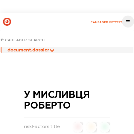
CAHEADER.GETTEST
CAHEADER.SEARCH
document.dossier
У МИСЛИВЦЯ
РОБЕРТО
riskFactors.title
0
0
0