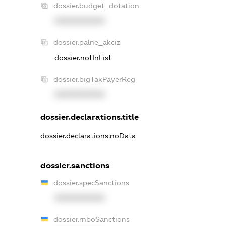
dossier.budget_dotation
XXXXXXXXXX
dossier.palne_akciz
dossier.notInList
dossier.bigTaxPayerReg
XXXXXXXXXX
dossier.declarations.title
dossier.declarations.noData
dossier.sanctions
dossier.specSanctions
XXXXXXXXXX
dossier.rnboSanctions