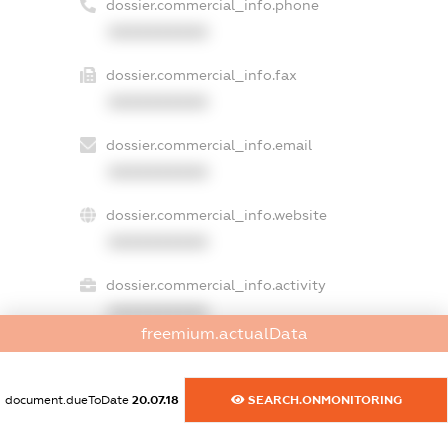
dossier.commercial_info.phone
XXXXXXXXXX
dossier.commercial_info.fax
XXXXXXXXXX
dossier.commercial_info.email
XXXXXXXXXX
dossier.commercial_info.website
XXXXXXXXXX
dossier.commercial_info.activity
XXXXXXXXXX
freemium.actualData
freemium.exampleText_1
document.dueToDate
20.07.18
SEARCH.ONMONITORING
freemium.exampleText_2
freemium.anonymousPerSearch2