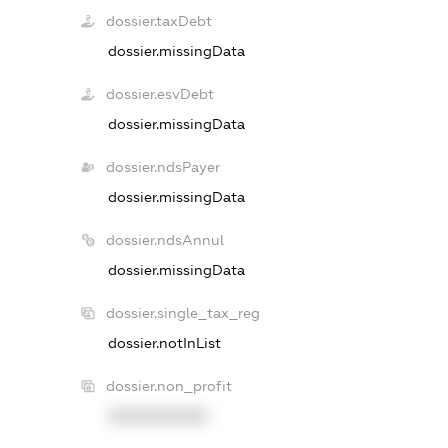
dossier.taxDebt
dossier.missingData
dossier.esvDebt
dossier.missingData
dossier.ndsPayer
dossier.missingData
dossier.ndsAnnul
dossier.missingData
dossier.single_tax_reg
dossier.notInList
dossier.non_profit
XXXXXXXXXX