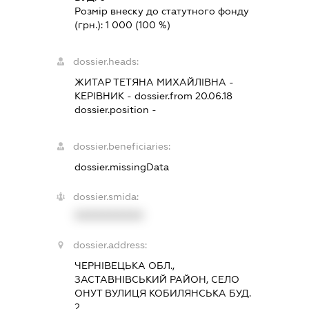
Розмір внеску до статутного фонду
(грн.):
1 000
(100 %)
dossier.heads:
ЖИТАР ТЕТЯНА МИХАЙЛІВНА
-
КЕРІВНИК
- dossier.from 20.06.18
dossier.position -
dossier.beneficiaries:
dossier.missingData
dossier.smida:
XXXXXXXXXX
dossier.address:
ЧЕРНІВЕЦЬКА ОБЛ.,
ЗАСТАВНІВСЬКИЙ РАЙОН, СЕЛО
ОНУТ ВУЛИЦЯ КОБИЛЯНСЬКА БУД.
2