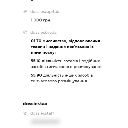
dossier.capital:
1 000 грн.
dossier.kveds:
01.70
мисливство, відловлювання
тварин і надання пов'язаних із
ними послуг
55.10
діяльність готелів і подібних
засобів тимчасового розміщування
55.90
діяльність інших засобів
тимчасового розміщування
dossier.tax
dossier.staff
XXXXXXXXXX