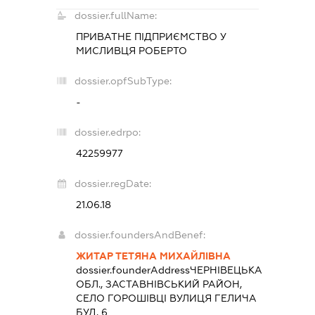
dossier.fullName:
ПРИВАТНЕ ПІДПРИЄМСТВО
У
МИСЛИВЦЯ РОБЕРТО
dossier.opfSubType:
-
dossier.edrpo:
42259977
dossier.regDate:
21.06.18
dossier.foundersAndBenef:
ЖИТАР ТЕТЯНА МИХАЙЛІВНА
dossier.founderAddress
ЧЕРНІВЕЦЬКА
ОБЛ., ЗАСТАВНІВСЬКИЙ РАЙОН,
СЕЛО ГОРОШІВЦІ ВУЛИЦЯ ГЕЛИЧА
БУД. 6