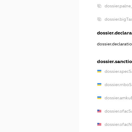
dossier.palne
dossier.bigT
dossier.declara
dossier.declarati
dossier.sancti
dossier.specS
dossier.rnbo
dossier.amku
dossier.ofacS
dossier.ofac