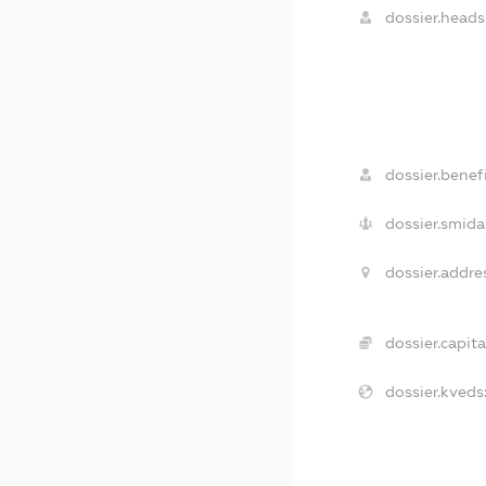
dossier.heads
dossier.benefi
dossier.smida
dossier.addre
dossier.capita
dossier.kveds