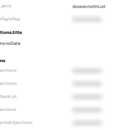
_akciz
dossier.notInList
axPayerReg
XXXXXXXXXX
tions.title
ons.noData
ons
anctions
XXXXXXXXXX
Sanctions
XXXXXXXXXX
BlackList
XXXXXXXXXX
anctions
XXXXXXXXXX
NonSdnSanctions
XXXXXXXXXX