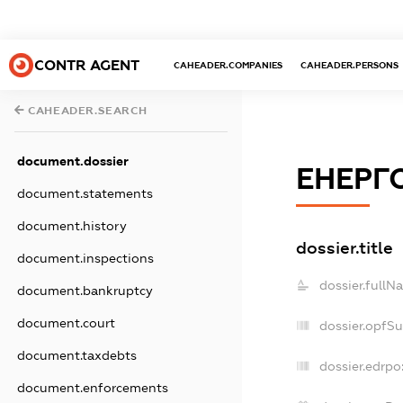
CONTR AGENT
CAHEADER.COMPANIES
CAHEADER.PERSONS
CAHEADER.SEARCH
document.dossier
ЕНЕРГ
document.statements
document.history
dossier.title
document.inspections
dossier.fullN
document.bankruptcy
document.court
dossier.opfS
document.taxdebts
dossier.edrpo
document.enforcements