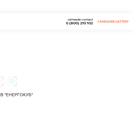
caHeader.contact
CAHEADER.GETTEST
0 (800) 210 102
0
0
 "ЕНЕРГОКУБ"