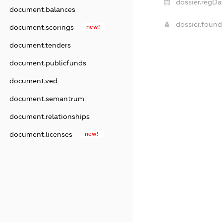
dossier.regDa
document.balances
dossier.foun
document.scorings
new!
document.tenders
document.publicfunds
document.ved
document.semantrum
document.relationships
document.licenses
new!