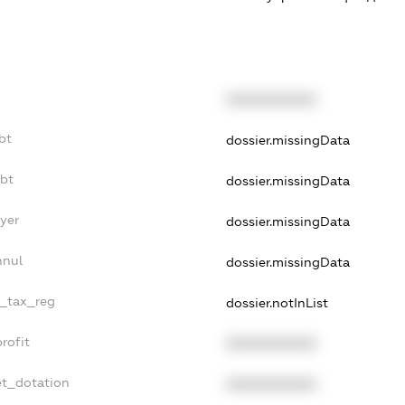
XXXXXXXXXX
bt
dossier.missingData
ebt
dossier.missingData
yer
dossier.missingData
nnul
dossier.missingData
e_tax_reg
dossier.notInList
rofit
XXXXXXXXXX
et_dotation
XXXXXXXXXX