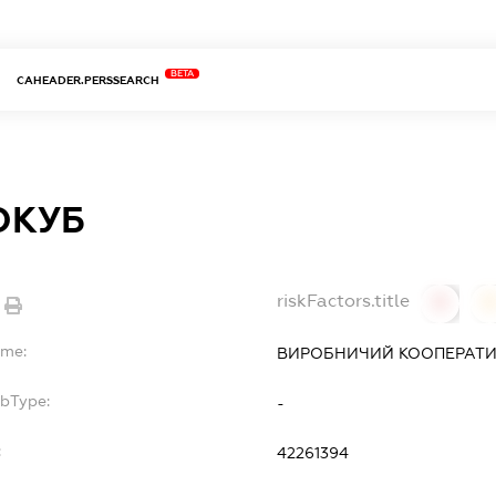
BETA
CAHEADER.PERSSEARCH
ОКУБ
riskFactors.title
0
ame:
ВИРОБНИЧИЙ КООПЕРАТИВ
ubType:
-
:
42261394