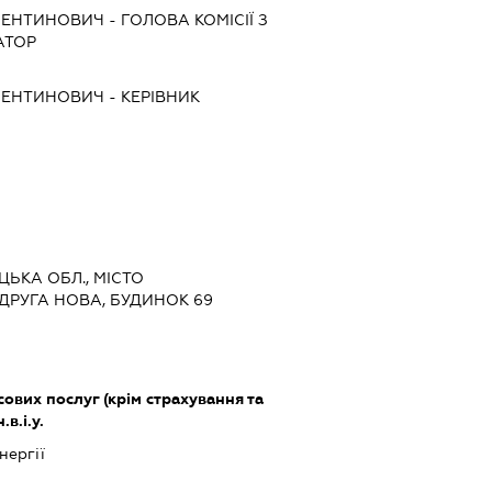
ЛЕНТИНОВИЧ
-
ГОЛОВА КОМІСІЇ З
АТОР
ЛЕНТИНОВИЧ
-
КЕРІВНИК
ЦЬКА ОБЛ., МІСТО
ДРУГА НОВА, БУДИНОК 69
ових послуг (крім страхування та
в.і.у.
нергії