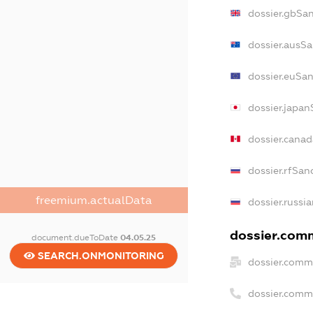
dossier.gbSa
dossier.ausSa
dossier.euSan
dossier.japan
dossier.cana
dossier.rfSan
freemium.actualData
dossier.russi
dossier.comm
document.dueToDate
04.05.25
SEARCH.ONMONITORING
dossier.comm
dossier.comm