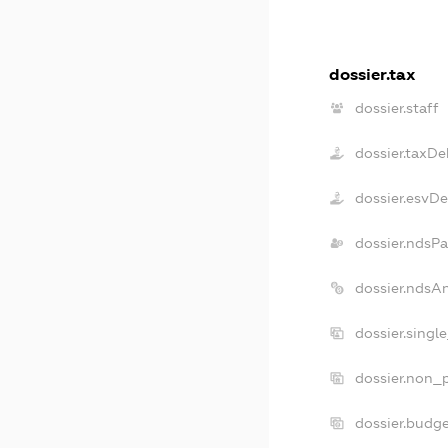
dossier.tax
dossier.staff
dossier.taxDe
dossier.esvD
dossier.ndsPa
dossier.ndsA
dossier.singl
dossier.non_p
dossier.budg