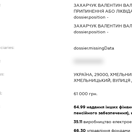
:
ЗАХАРЧУК ВАЛЕНТИН ВА
ПРИПИНЕННЯ АБО ЛІКВІД
dossier.position -
ЗАХАРЧУК ВАЛЕНТИН ВА
dossier.position -
ciaries:
dossier.missingData
:
XXXXXXXXXX
ss:
УКРАЇНА, 29000, ХМЕЛЬНИ
ХМЕЛЬНИЦЬКИЙ, ВУЛИЦЯ 
l:
61 000 грн.
:
64.99
надання інших фінанс
пенсійного забезпечення), н.
35.11
виробництво електрое
66.30
управління фондами