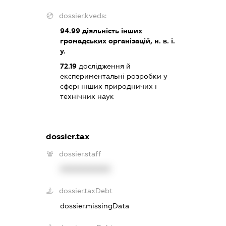
dossier.kveds:
94.99
діяльність інших
громадських організацій, н. в. і.
у.
72.19
дослідження й
експериментальні розробки у
сфері інших природничих і
технічних наук
dossier.tax
dossier.staff
XXXXXXXXXX
dossier.taxDebt
dossier.missingData