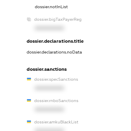
dossier.notInList
dossier.bigTaxPayerReg
XXXXXXXXXX
dossier.declarations.title
dossier.declarations.noData
dossier.sanctions
dossier.specSanctions
XXXXXXXXXX
dossier.rnboSanctions
XXXXXXXXXX
dossier.amkuBlackList
XXXXXXXXXX