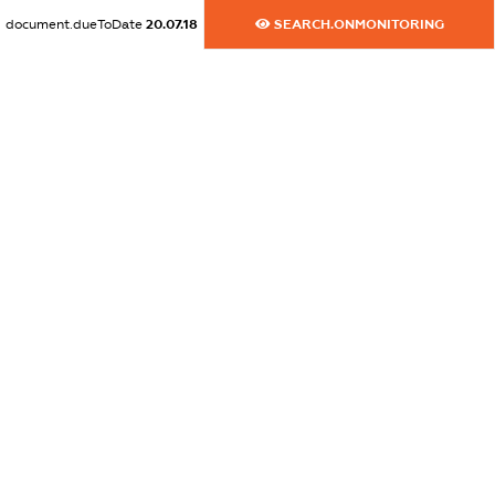
XXXXXXXXXX
document.dueToDate
20.07.18
SEARCH.ONMONITORING
dossier.commercial_info.email
XXXXXXXXXX
dossier.commercial_info.website
XXXXXXXXXX
dossier.commercial_info.activity
XXXXXXXXXX
freemium.exampleText_1
freemium.exampleText_2
freemium.anonymousPerSearch2
FREEMIUM.DETAILS
FREEMIUM.REGISTER