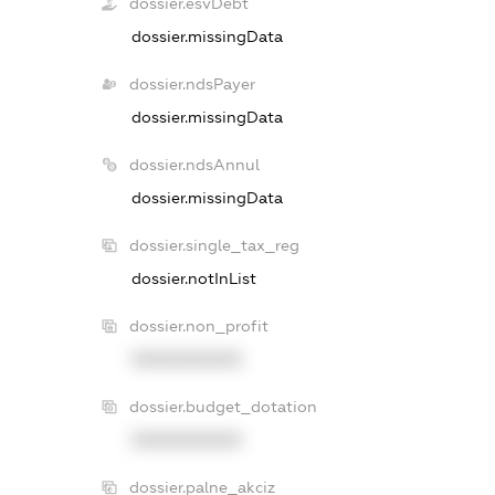
dossier.esvDebt
dossier.missingData
dossier.ndsPayer
dossier.missingData
dossier.ndsAnnul
dossier.missingData
dossier.single_tax_reg
dossier.notInList
dossier.non_profit
XXXXXXXXXX
dossier.budget_dotation
XXXXXXXXXX
dossier.palne_akciz