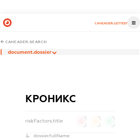
CAHEADER.GETTEST
CAHEADER.SEARCH
document.dossier
КРОНИКС
riskFactors.title
0
0
0
dossier.fullName: