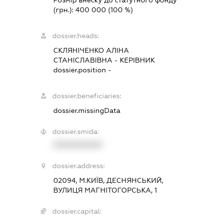
Розмір внеску до статутного фонду
(грн.):
400 000
(100 %)
dossier.heads:
СКЛЯНІЧЕНКО АЛІНА
СТАНІСЛАВІВНА
-
КЕРІВНИК
dossier.position -
dossier.beneficiaries:
dossier.missingData
dossier.smida:
XXXXXXXXXX
dossier.address:
02094, М.КИЇВ, ДЕСНЯНСЬКИЙ,
ВУЛИЦЯ МАГНІТОГОРСЬКА, 1
dossier.capital: