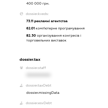
400 000 грн.
dossier.kveds:
73.11
рекламні агентства
62.01
комп'ютерне програмування
82.30
організування конгресів і
торговельних виставок
dossier.tax
dossier.staff
XXXXXXXXXX
dossier.taxDebt
dossier.missingData
dossier.esvDebt