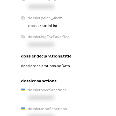
XXXXXXXXXX
dossier.palne_akciz
dossier.notInList
dossier.bigTaxPayerReg
XXXXXXXXXX
dossier.declarations.title
dossier.declarations.noData
dossier.sanctions
dossier.specSanctions
XXXXXXXXXX
dossier.rnboSanctions