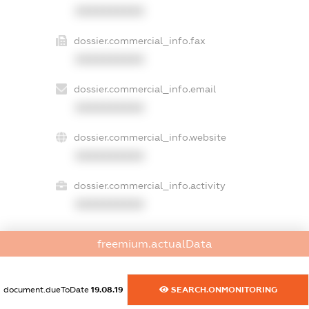
XXXXXXXXXX
dossier.commercial_info.fax
XXXXXXXXXX
dossier.commercial_info.email
XXXXXXXXXX
dossier.commercial_info.website
XXXXXXXXXX
dossier.commercial_info.activity
XXXXXXXXXX
freemium.actualData
freemium.exampleText_1
freemium.exampleText_2
freemium.anonymousPerSearch2
document.dueToDate
19.08.19
SEARCH.ONMONITORING