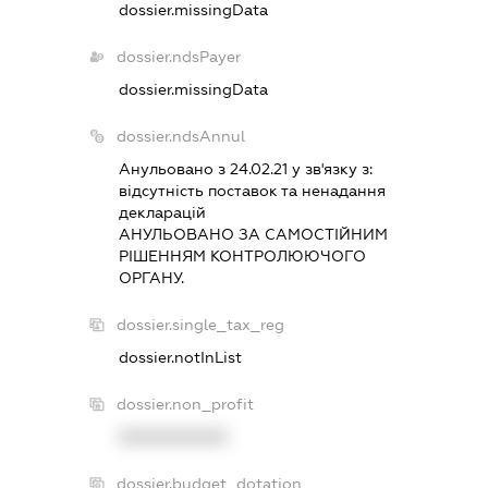
dossier.missingData
dossier.ndsPayer
dossier.missingData
dossier.ndsAnnul
Анульовано з 24.02.21 у зв'язку з:
вiдсутнiсть поставок та ненадання
декларацiй
АНУЛЬОВАНО ЗА САМОСТIЙНИМ
РIШЕННЯМ КОНТРОЛЮЮЧОГО
ОРГАНУ.
dossier.single_tax_reg
dossier.notInList
dossier.non_profit
XXXXXXXXXX
dossier.budget_dotation