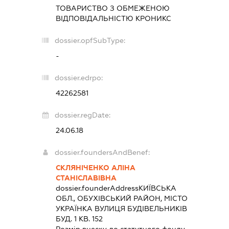
ТОВАРИСТВО З ОБМЕЖЕНОЮ
ВІДПОВІДАЛЬНІСТЮ
КРОНИКС
dossier.opfSubType:
-
dossier.edrpo:
42262581
dossier.regDate:
24.06.18
dossier.foundersAndBenef:
СКЛЯНІЧЕНКО АЛІНА
СТАНІСЛАВІВНА
dossier.founderAddress
КИЇВСЬКА
ОБЛ., ОБУХІВСЬКИЙ РАЙОН, МІСТО
УКРАЇНКА ВУЛИЦЯ БУДІВЕЛЬНИКІВ
БУД. 1 КВ. 152