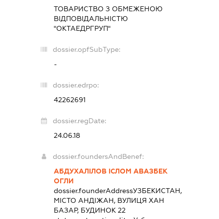
ТОВАРИСТВО З ОБМЕЖЕНОЮ
ВІДПОВІДАЛЬНІСТЮ
"ОКТАЕДРГРУП"
dossier.opfSubType:
-
dossier.edrpo:
42262691
dossier.regDate:
24.06.18
dossier.foundersAndBenef:
АБДУХАЛІЛОВ ІСЛОМ АВАЗБЕК
ОГЛИ
dossier.founderAddress
УЗБЕКИСТАН,
МІСТО АНДІЖАН, ВУЛИЦЯ ХАН
БАЗАР, БУДИНОК 22