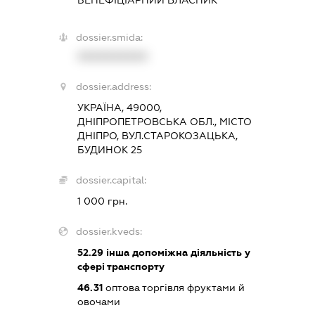
БЕНЕФІЦІАРНИЙ ВЛАСНИК
dossier.smida:
XXXXXXXXXX
dossier.address:
УКРАЇНА, 49000,
ДНІПРОПЕТРОВСЬКА ОБЛ., МІСТО
ДНІПРО, ВУЛ.СТАРОКОЗАЦЬКА,
БУДИНОК 25
dossier.capital:
1 000 грн.
dossier.kveds:
52.29
інша допоміжна діяльність у
сфері транспорту
46.31
оптова торгівля фруктами й
овочами