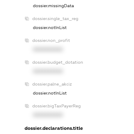
dossier.missingData
dossier.single_tax_reg
dossier.notInList
dossier.non_profit
XXXXXXXXXX
dossier.budget_dotation
XXXXXXXXXX
dossier.palne_akciz
dossier.notInList
dossier.bigTaxPayerReg
XXXXXXXXXX
dossier.declarations.title