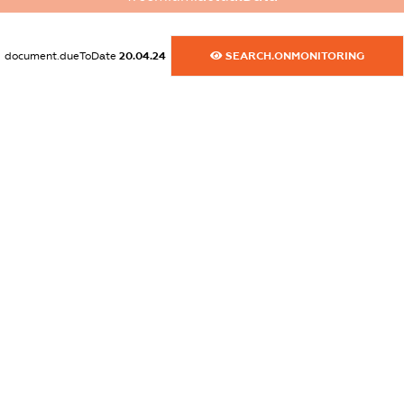
dossier.commercial_info.activity
XXXXXXXXXX
document.dueToDate
20.04.24
SEARCH.ONMONITORING
freemium.exampleText_1
freemium.exampleText_2
freemium.anonymousPerSearch2
FREEMIUM.DETAILS
FREEMIUM.REGISTER