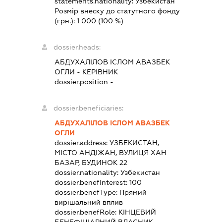
statements.nationality:
Узбекистан
Розмір внеску до статутного фонду
(грн.):
1 000
(100 %)
dossier.heads:
АБДУХАЛІЛОВ ІСЛОМ АВАЗБЕК
ОГЛИ
-
КЕРІВНИК
dossier.position -
dossier.beneficiaries:
АБДУХАЛІЛОВ ІСЛОМ АВАЗБЕК
ОГЛИ
dossier.address:
УЗБЕКИСТАН,
МІСТО АНДІЖАН, ВУЛИЦЯ ХАН
БАЗАР, БУДИНОК 22
dossier.nationality:
Узбекистан
dossier.benefInterest:
100
dossier.benefType:
Прямий
вирішальний вплив
dossier.benefRole:
КІНЦЕВИЙ