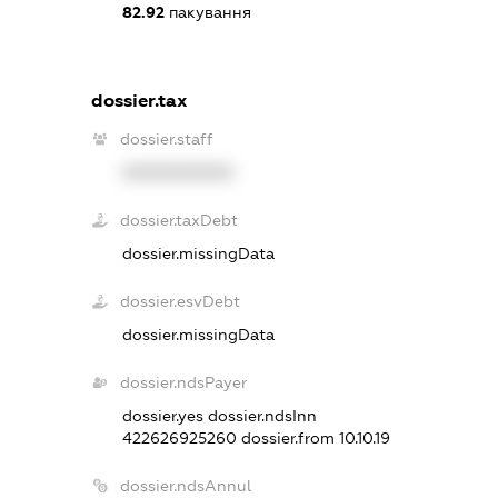
82.92
пакування
dossier.tax
dossier.staff
XXXXXXXXXX
dossier.taxDebt
dossier.missingData
dossier.esvDebt
dossier.missingData
dossier.ndsPayer
dossier.yes
dossier.ndsInn
422626925260
dossier.from 10.10.19
dossier.ndsAnnul