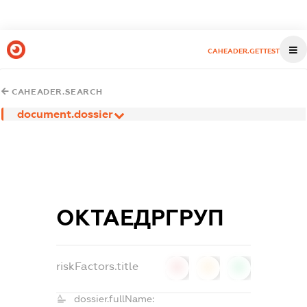
CAHEADER.GETTEST
CAHEADER.SEARCH
document.dossier
ОКТАЕДРГРУП
riskFactors.title
0
0
0
dossier.fullName: