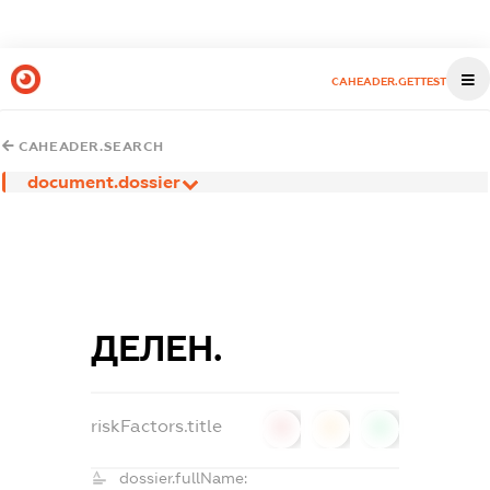
CAHEADER.GETTEST
CAHEADER.SEARCH
document.dossier
ДЕЛЕН.
riskFactors.title
0
0
0
dossier.fullName: