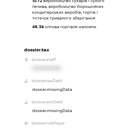
10.72
виробництво сухарів і сухого
печива; виробництво борошняних
кондитерських виробів, тортів і
тістечок тривалого зберігання
46.34
оптова торгівля напоями
dossier.tax
dossier.staff
XXXXXXXXXX
dossier.taxDebt
dossier.missingData
dossier.esvDebt
dossier.missingData
dossier.ndsPayer