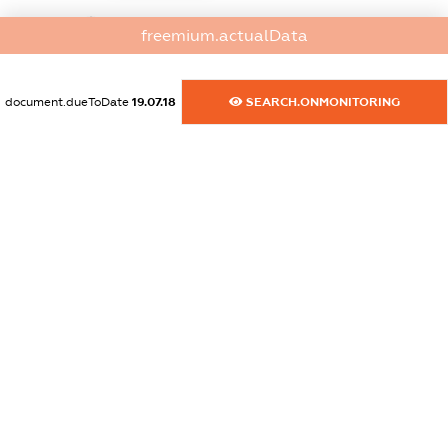
dossier.commercial_info.website
freemium.actualData
XXXXXXXXXX
dossier.commercial_info.activity
document.dueToDate
19.07.18
SEARCH.ONMONITORING
XXXXXXXXXX
freemium.exampleText_1
freemium.exampleText_2
freemium.anonymousPerSearch2
FREEMIUM.DETAILS
FREEMIUM.REGISTER