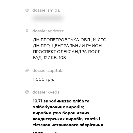
dossier.smida:
XXXXXXXXXX
dossier.address:
ДНІПРОПЕТРОВСЬКА ОБЛ., МІСТО
ДНІПРО, ЦЕНТРАЛЬНИЙ РАЙОН
ПРОСПЕКТ ОЛЕКСАНДРА ПОЛЯ
БУД. 127 КВ. 108
dossier.capital:
1 000 грн.
dossier.kveds:
10.71
виробництво хліба та
хлібобулочних виробів;
виробництво борошняних
кондитерських виробів, тортів і
тістечок нетривалого зберігання