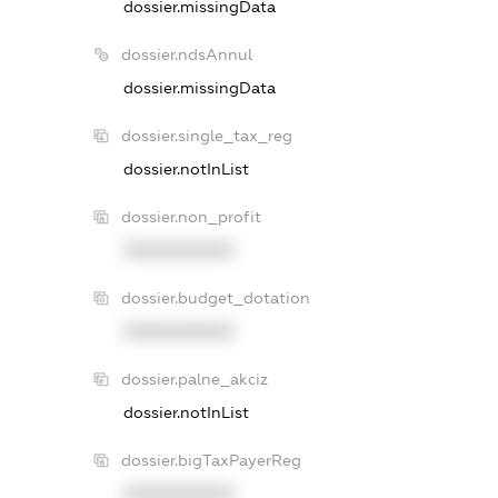
dossier.missingData
dossier.ndsAnnul
dossier.missingData
dossier.single_tax_reg
dossier.notInList
dossier.non_profit
XXXXXXXXXX
dossier.budget_dotation
XXXXXXXXXX
dossier.palne_akciz
dossier.notInList
dossier.bigTaxPayerReg
XXXXXXXXXX